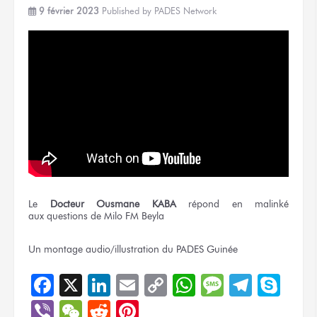
9 février 2023
Published by
PADES Network
Le
Docteur
Ousmane KABA
répond
en malinké
aux questions
de Milo FM
Beyla
Un montage
audio/illustration
du PADES
Guinée
Facebook
X
LinkedIn
Email
Copy
WhatsApp
Message
Teleg
Sky
Link
Viber
WeChat
Reddit
Pinterest