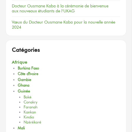
Docteur
Ousmane Kaba
à la cérémonie
de bienvenue
aux nouveaux
étudiants
de l’UKAG
Vœux
du Docteur
Ousmane Kaba
pour la nouvelle
année
2024
Catégories
Afrique
Burkina Faso
Côte d'Ivoire
Gambie
Ghana
Guinée
Boké
Conakry
Faranah
Kankan
Kindia
Nzérékoré
Mali