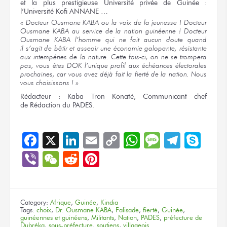
et la plus
prestigieuse Université privée
de Guinée :
l’Université
Kofi ANNANE …
« Docteur
Ousmane KABA
ou la voix
de la jeunesse !
Docteur
Ousmane KABA
au service
de la nation
guinéenne !
Docteur
Ousmane KABA
l’homme
qui ne fait
aucun doute quand
il s’agit
de bâtir
et asseoir
une économie
galopante, résistante
aux intempéries
de la nature.
Cette fois-ci,
on ne
se trompera
pas,
vous êtes
DOK l’unique profil
aux échéances
électorales
prochaines, car
vous avez
déjà fait
la fierté
de
la nation.
Nous
vous choisissons ! »
Rédacteur :
Kaba Tron Konaté, Communicant chef
de Rédaction
du PADES.
Facebook
X
LinkedIn
Email
Copy
WhatsApp
Message
Teleg
Sky
Link
Viber
WeChat
Reddit
Pinterest
Category:
Afrique
,
Guinée
,
Kindia
Tags:
choix
,
Dr. Ousmane KABA
,
Falisade
,
fierté
,
Guinée
,
guinéennes et guinéens
,
Militants
,
Nation
,
PADES
,
préfecture de
Dubréka
,
sous-préfecture
,
soutiens
,
villageois