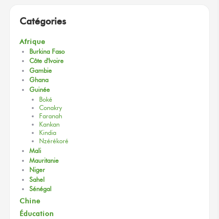
Catégories
Afrique
Burkina Faso
Côte d'Ivoire
Gambie
Ghana
Guinée
Boké
Conakry
Faranah
Kankan
Kindia
Nzérékoré
Mali
Mauritanie
Niger
Sahel
Sénégal
Chine
Éducation