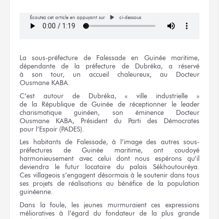
Écoutez cet article en appuyant sur
ci-dessous
La sous-préfecture
de Falessade
en Guinée
maritime,
dépendante
de la préfecture
de Dubréka,
a réservé
à son tour,
un accueil
chaleureux,
au Docteur
Ousmane KABA.
C’est autour
de Dubréka,
« ville industrielle »
de la République
de Guinée
de réceptionner
le leader
charismatique guinéen,
son éminence Docteur
Ousmane KABA,
Président
du Parti
des Démocrates
pour l’Espoir
(PADES).
Les habitants
de Falessade,
à l’image
des autres
sous-
préfectures
de Guinée maritime,
ont coudoyé
harmonieusement
avec celui
dont
nous espérons
qu’il
deviendra
le futur
locataire
du palais
Sékhoutouréya.
Ces villageois
s’engagent désormais
à le soutenir
dans tous
ses projets
de réalisations
au bénéfice
de la population
guinéenne.
Dans
la foule,
les jeunes
murmuraient
ces expressions
mélioratives
à l’égard
du fondateur
de la plus
grande