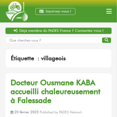
Inscrivez-vous !
Déjà membre
du PADES France ?
Connectez-vous !
Étiquette :
villageois
Docteur
Ousmane KABA
accueilli chaleureusement
à Falessade
20 février 2023
Published by
PADES Network