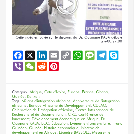
Cette vidéo
est calée
sur le discours
du Dr.
Ousmane KABA
débute
à +00:27:00
Facebook
X
LinkedIn
Email
Copy
WhatsApp
Message
Teleg
Sky
Link
Viber
WeChat
Reddit
Pinterest
Category:
Afrique
,
Côte d'Ivoire
,
Europe
,
France
,
Ghana
,
Guinée
,
Kankan
Tags:
60 ans d'intégration africaine
,
Anniversaire de l'intégration
africaine
,
Banque Africaine du Développement
,
CDEAO
,
Célébration de l'intégration africaine
,
Centre International de
Recherche et de Documentation
,
CIRD
,
Conférence de
lancement
,
Développement économique en Afrique
,
Dr.
Ousmane KABA
,
ECO
,
Éducation
,
Événement universitaire
,
Franc
Guinéen
,
Guinée
,
Histoire économique
,
Initiative de
développement en Afrique
,
Léandre BASSOLE
,
Mesurer le