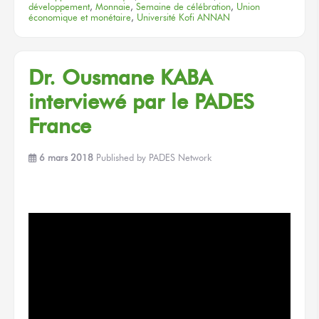
développement
,
Monnaie
,
Semaine de célébration
,
Union
économique et monétaire
,
Université Kofi ANNAN
Dr. Ousmane KABA
interviewé par le PADES
France
6 mars 2018
Published by
PADES Network