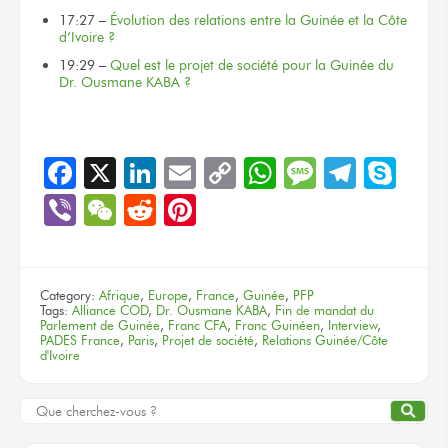
17:27 –
Évolution des relations entre la Guinée et la Côte
d’Ivoire ?
19:29 –
Quel est le projet de société pour la Guinée du
Dr. Ousmane KABA ?
Facebook
X
LinkedIn
Email
Copy
WhatsApp
Message
Teleg
Sky
Link
Viber
WeChat
Reddit
Pinterest
Category:
Afrique
,
Europe
,
France
,
Guinée
,
PFP
Tags:
Alliance COD
,
Dr. Ousmane KABA
,
Fin de mandat du
Parlement de Guinée
,
Franc CFA
,
Franc Guinéen
,
Interview
,
PADES France
,
Paris
,
Projet de société
,
Relations Guinée/Côte
d'Ivoire