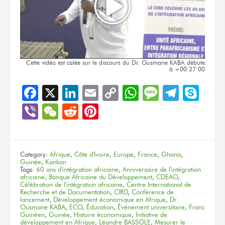
Cette vidéo
est calée
sur le discours
du Dr.
Ousmane KABA
débute
à +00:27:00
Facebook
X
LinkedIn
Email
Copy
WhatsApp
Message
Teleg
Sky
Link
Viber
WeChat
Reddit
Pinterest
Category:
Afrique
,
Côte d'Ivoire
,
Europe
,
France
,
Ghana
,
Guinée
,
Kankan
Tags:
60 ans d'intégration africaine
,
Anniversaire de l'intégration
africaine
,
Banque Africaine du Développement
,
CDEAO
,
Célébration de l'intégration africaine
,
Centre International de
Recherche et de Documentation
,
CIRD
,
Conférence de
lancement
,
Développement économique en Afrique
,
Dr.
Ousmane KABA
,
ECO
,
Éducation
,
Événement universitaire
,
Franc
Guinéen
,
Guinée
,
Histoire économique
,
Initiative de
développement en Afrique
,
Léandre BASSOLE
,
Mesurer le