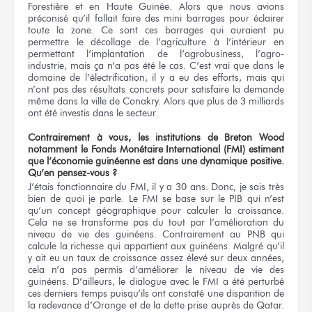
Forestière et en Haute Guinée. Alors que nous avions
préconisé qu’il fallait faire des mini barrages pour éclairer
toute la zone. Ce sont ces barrages qui auraient pu
permettre le décollage de l’agriculture à l’intérieur en
permettant l’implantation de l’agrobusiness, l’agro-
industrie, mais ça n’a pas été le cas. C’est vrai que dans le
domaine de l’électrification, il y a eu des efforts, mais qui
n’ont pas des résultats concrets pour satisfaire la demande
même dans la ville de Conakry. Alors que plus de 3 milliards
ont été investis dans le secteur.
Contrairement à vous, les institutions de Breton Wood
notamment le Fonds Monétaire International (FMI) estiment
que l’économie guinéenne est dans une dynamique positive.
Qu’en pensez-vous ?
J’étais fonctionnaire du FMI, il y a 30 ans. Donc, je sais très
bien de quoi je parle. Le FMI se base sur le PIB qui n’est
qu’un concept géographique pour calculer la croissance.
Cela ne se transforme pas du tout par l’amélioration du
niveau de vie des guinéens. Contrairement au PNB qui
calcule la richesse qui appartient aux guinéens. Malgré qu’il
y ait eu un taux de croissance assez élevé sur deux années,
cela n’a pas permis d’améliorer le niveau de vie des
guinéens. D’ailleurs, le dialogue avec le FMI a été perturbé
ces derniers temps puisqu’ils ont constaté une disparition de
la redevance d’Orange et de la dette prise auprès de Qatar.