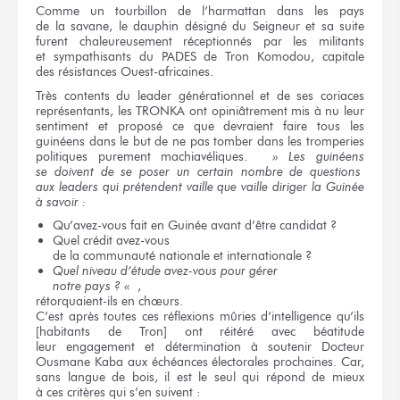
Comme
un tourbillon
de l’harmatta
n
dans les pays
de la savane,
le dauphin
désigné
du Seigneur
et sa suite
furent chaleureusement réceptionnés
par les militants
et sympathisants
du PADES
de Tron Komodou,
capitale
des résistances
Ouest-africaines.
Très contents
du leader
générationnel
et de ses coriaces
représentants,
les TRONKA
ont opiniâtrement mis
à nu
leur
sentiment
et proposé
ce que devraient
faire tous
les
guinéens
dans le but
de ne pas
tomber
dans les tromperies
politiques purement machiavéliques.
» Les guinéens
se doivent
de se poser
un certain
nombre
de questions
aux leaders
qui prétendent vaille
que vaille
diriger
la Guinée
à savoir :
Qu’avez-vous fait
en Guinée
avant d’être
candidat ?
Quel crédit
avez-vous
de la communauté
nationale
et internationale ?
Quel niveau
d’étude avez-vous pour gérer
notre pays ? «
,
rétorquaient-ils
en chœurs.
C’est après toutes
ces réflexions
mûries d’intelligence qu’ils
[habitants
de Tron]
ont réitéré
avec béatitude
leur engagement
et détermination
à soutenir
Docteur
Ousmane Kaba
aux échéances
électorales prochaines. Car,
sans langue
de bois,
il est
le seul
qui répond
de mieux
à ces critères
qui s’en suivent :