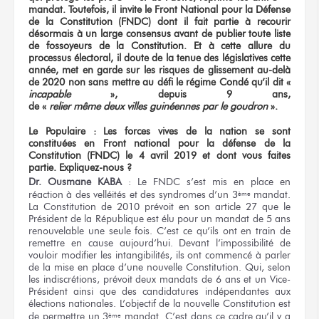
mandat. Toutefois, il invite le Front National pour la Défense
de la Constitution (FNDC) dont il fait partie à recourir
désormais à un large consensus avant de publier toute liste
de fossoyeurs de la Constitution. Et à cette allure du
processus électoral, il doute de la tenue des législatives cette
année, met en garde sur les risques de glissement au-delà
de 2020 non sans mettre au défi le régime Condé qu’il dit «
incapable
», depuis 9 ans,
de «
relier même deux villes guinéennes par le goudron
».
Le Populaire : Les forces vives de la nation se sont
constituées en Front national pour la défense de la
Constitution (FNDC)
le 4 avril 2019
et dont vous faites
partie. Expliquez-nous ?
Dr. Ousmane KABA
: Le FNDC s’est mis en place en
réaction à des velléités et des syndromes d’un 3
mandat.
ème
La Constitution de 2010 prévoit en son article 27 que le
Président de la République est élu pour un mandat de 5 ans
renouvelable une seule fois. C’est ce qu’ils ont en train de
remettre en cause aujourd’hui. Devant l’impossibilité de
vouloir modifier les intangibilités, ils ont commencé à parler
de la mise en place d’une nouvelle Constitution. Qui, selon
les indiscrétions, prévoit deux mandats de 6 ans et un Vice-
Président ainsi que des candidatures indépendantes aux
élections nationales. L’objectif de la nouvelle Constitution est
de permettre un 3
mandat. C’est dans ce cadre qu’il y a
ème