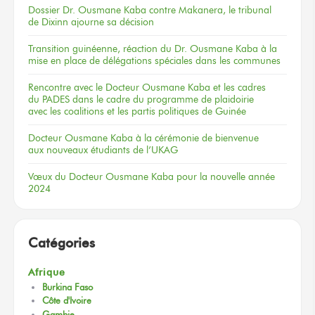
Dossier
Dr. Ousmane Kaba
contre Makanera,
le tribunal
de Dixinn
ajourne
sa décision
Transition guinéenne, réaction du Dr. Ousmane Kaba à la
mise en place de délégations spéciales dans les communes
Rencontre
avec le Docteur
Ousmane Kaba
et les cadres
du PADES
dans le cadre
du programme
de plaidoirie
avec les coalitions
et les partis
politiques
de Guinée
Docteur
Ousmane Kaba
à la cérémonie
de bienvenue
aux nouveaux
étudiants
de l’UKAG
Vœux
du Docteur
Ousmane Kaba
pour la nouvelle
année
2024
Catégories
Afrique
Burkina Faso
Côte d'Ivoire
Gambie