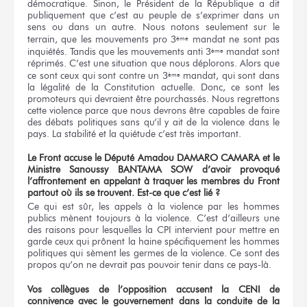
démocratique. Sinon, le Président de la République a dit
publiquement que c’est au peuple de s’exprimer dans un
sens ou dans un autre. Nous notons seulement sur le
terrain, que les mouvements pro 3
mandat ne sont pas
ème
inquiétés. Tandis que les mouvements anti 3
mandat sont
ème
réprimés. C’est une situation que nous déplorons. Alors que
ce sont ceux qui sont contre un 3
mandat, qui sont dans
ème
la légalité de la Constitution actuelle. Donc, ce sont les
promoteurs qui devraient être pourchassés. Nous regrettons
cette violence parce que nous devrons être capables de faire
des débats politiques sans qu’il y ait de la violence dans le
pays. La stabilité et la quiétude c’est très important.
Le Front accuse le Député Amadou DAMARO CAMARA et le
Ministre Sanoussy BANTAMA SOW d’avoir provoqué
l’affrontement en appelant
à traquer
les membres du Front
partout où ils se trouvent. Est-ce que c’est lié ?
Ce qui est sûr, les appels à la violence par les hommes
publics mènent toujours à la violence. C’est d’ailleurs une
des raisons pour lesquelles la CPI intervient pour mettre en
garde ceux qui prônent la haine spécifiquement les hommes
politiques qui sèment les germes de la violence. Ce sont des
propos qu’on ne devrait pas pouvoir tenir dans ce pays-là.
Vos collègues de l’opposition accusent la CENI de
connivence avec le gouvernement dans la conduite de la