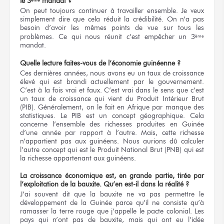
le 3
mandat ?
ème
On peut toujours continuer à travailler ensemble. Je veux
simplement dire que cela réduit la crédibilité. On n’a pas
besoin d’avoir les mêmes points de vue sur tous les
problèmes. Ce qui nous réunit c’est empêcher un 3
ème
mandat.
Quelle lecture faites-vous de l’économie guinéenne ?
Ces dernières années, nous avons eu un taux de croissance
élevé qui est brandi actuellement par le gouvernement.
C’est à la fois vrai et faux. C’est vrai dans le sens que c’est
un taux de croissance qui vient du Produit Intérieur Brut
(PIB). Généralement, on le fait en Afrique par manque des
statistiques. Le PIB est un concept géographique. Cela
concerne l’ensemble des richesses produites en Guinée
d’une année par rapport à l’autre. Mais, cette richesse
n’appartient pas aux guinéens. Nous aurions dû calculer
l’autre concept qui est le Produit National Brut (PNB) qui est
la richesse appartenant aux guinéens.
La croissance économique est, en grande partie, tirée par
l’exploitation de la bauxite. Qu’en est-il dans la réalité ?
J’ai souvent dit que la bauxite ne va pas permettre le
développement de la Guinée parce qu’il ne consiste qu’à
ramasser la terre rouge que j’appelle le pacte colonial. Les
pays qui n’ont pas de bauxite, mais qui ont eu l’idée