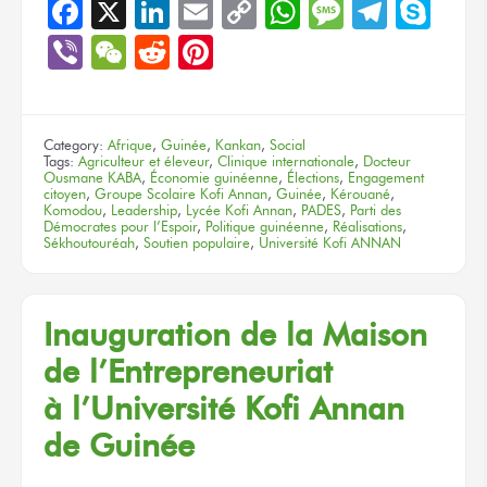
Facebook
X
LinkedIn
Email
Copy
WhatsApp
Message
Teleg
Sky
Link
Viber
WeChat
Reddit
Pinterest
Category:
Afrique
,
Guinée
,
Kankan
,
Social
Tags:
Agriculteur et éleveur
,
Clinique internationale
,
Docteur
Ousmane KABA
,
Économie guinéenne
,
Élections
,
Engagement
citoyen
,
Groupe Scolaire Kofi Annan
,
Guinée
,
Kérouané
,
Komodou
,
Leadership
,
Lycée Kofi Annan
,
PADES
,
Parti des
Démocrates pour l’Espoir
,
Politique guinéenne
,
Réalisations
,
Sékhoutouréah
,
Soutien populaire
,
Université Kofi ANNAN
Inauguration
de la Maison
de l’Entrepreneuriat
à l’Université
Kofi Annan
de Guinée