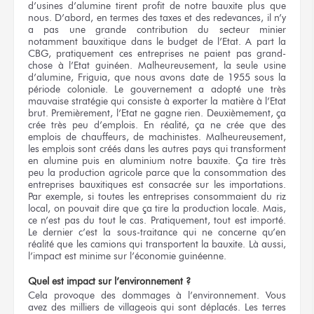
d’usines d’alumine tirent profit de notre bauxite plus que
nous. D’abord, en termes des taxes et des redevances, il n’y
a pas une grande contribution du secteur minier
notamment bauxitique dans le budget de l’Etat. A part la
CBG, pratiquement ces entreprises ne paient pas grand-
chose à l’Etat guinéen. Malheureusement, la seule usine
d’alumine, Friguia, que nous avons date de 1955 sous la
période coloniale. Le gouvernement a adopté une très
mauvaise stratégie qui consiste à exporter la matière à l’Etat
brut. Premièrement, l’Etat ne gagne rien. Deuxièmement, ça
crée très peu d’emplois. En réalité, ça ne crée que des
emplois de chauffeurs, de machinistes. Malheureusement,
les emplois sont créés dans les autres pays qui transforment
en alumine puis en aluminium notre bauxite. Ça tire très
peu la production agricole parce que la consommation des
entreprises bauxitiques est consacrée sur les importations.
Par exemple, si toutes les entreprises consommaient du riz
local, on pouvait dire que ça tire la production locale. Mais,
ce n’est pas du tout le cas. Pratiquement, tout est importé.
Le dernier c’est la sous-traitance qui ne concerne qu’en
réalité que les camions qui transportent la bauxite. Là aussi,
l’impact est minime sur l’économie guinéenne.
Quel est impact sur l’environnement ?
Cela provoque des dommages à l’environnement. Vous
avez des milliers de villageois qui sont déplacés. Les terres