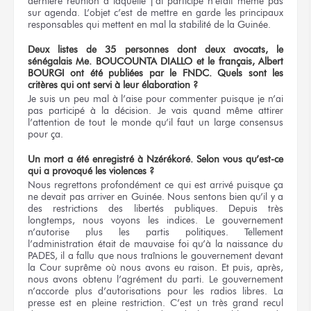
dernière réunion à laquelle j’ai participé n’était même pas
sur agenda. L’objet c’est de mettre en garde les principaux
responsables qui mettent en mal la stabilité de la Guinée.
Deux listes de 35 personnes dont deux avocats, le
sénégalais Me. BOUCOUNTA DIALLO et le français, Albert
BOURGI ont été publiées par le FNDC. Quels sont les
critères qui ont servi à leur élaboration ?
Je suis un peu mal à l’aise pour commenter puisque je n’ai
pas participé à la décision. Je vais quand même attirer
l’attention de tout le monde qu’il faut un large consensus
pour ça.
Un mort a été enregistré à Nzérékoré. Selon vous qu’est-ce
qui a provoqué les violences ?
Nous regrettons profondément ce qui est arrivé puisque ça
ne devait pas arriver en Guinée. Nous sentons bien qu’il y a
des restrictions des libertés publiques. Depuis très
longtemps, nous voyons les indices. Le gouvernement
n’autorise plus les partis politiques. Tellement
l’administration était de mauvaise foi qu’à la naissance du
PADES, il a fallu que nous traînions le gouvernement devant
la Cour suprême où nous avons eu raison. Et puis, après,
nous avons obtenu l’agrément du parti. Le gouvernement
n’accorde plus d’autorisations pour les radios libres. La
presse est en pleine restriction. C’est un très grand recul