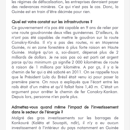
les régimes de défiscalisation, les entreprises devraient payer
des redevances minières. Ce qui n’est pas le cas. Donc, la
Guinée est en train d’être décimée pour rien.
Quel est votre constat sur les infrastructures ?
Ce gouvernement n’a pas été capable en 9 ans de relier par
une route goudronnée deux villes guinéennes. D’ailleurs, ils
n’ont pas été capables de mettre le goudron sur la route
Conakry-Kindia. Il n’y a pas des routes, ni en Moyenne
Guinée, ni en zone forestière à plus forte raison en Haute
Guinée. Malgré qu’on a, soi-disant, dépensé plus de 2
milliards de dollars. Je ne sais pas où est parti cet argent
parce qu’au minimum ça signifie 2 000 kilomètres de route
à raison de 1 millions par kilomètre. A par ça, il y a le
chemin de fer qui a été saboté en 2011. On se rappelle tous
que le Président Lula du Brésil était venu ici pour poser la
première pierre. On nous a expliqués que l’écart entre les
rails était d’un mètre et qu’il fallait faire 1,40 m. C’était un
argument pour arrêter le chemin de fer Conakry-Kankan.
Depuis lors, personne n’en parle plus.
Admettez-vous quand même l’impact de l’investissement
dans le secteur de l’énergie ?
Malgré des gros investissements sur les barrages de
Konkouré (Kaléta et Souapiti, ndlr), il n’y a eu aucun
investissement à l’intérieur du pays notamment en Guinée