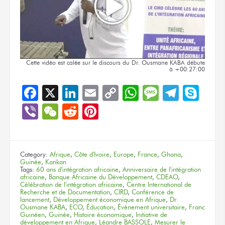
Cette vidéo
est calée
sur le discours
du Dr.
Ousmane KABA
débute
à +00:27:00
Facebook
X
LinkedIn
Email
Copy
WhatsApp
Message
Teleg
Sky
Link
Viber
WeChat
Reddit
Pinterest
Category:
Afrique
,
Côte d'Ivoire
,
Europe
,
France
,
Ghana
,
Guinée
,
Kankan
Tags:
60 ans d'intégration africaine
,
Anniversaire de l'intégration
africaine
,
Banque Africaine du Développement
,
CDEAO
,
Célébration de l'intégration africaine
,
Centre International de
Recherche et de Documentation
,
CIRD
,
Conférence de
lancement
,
Développement économique en Afrique
,
Dr.
Ousmane KABA
,
ECO
,
Éducation
,
Événement universitaire
,
Franc
Guinéen
,
Guinée
,
Histoire économique
,
Initiative de
développement en Afrique
,
Léandre BASSOLE
,
Mesurer le