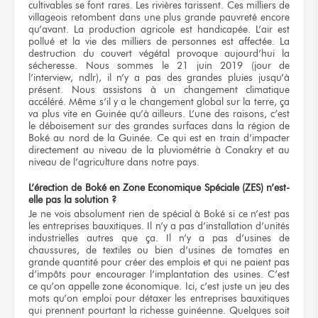
cultivables se font rares. Les rivières tarissent. Ces milliers de
villageois retombent dans une plus grande pauvreté encore
qu’avant. La production agricole est handicapée. L’air est
pollué et la vie des milliers de personnes est affectée. La
destruction du couvert végétal provoque aujourd’hui la
sécheresse. Nous sommes le 21 juin 2019 (jour de
l’interview, ndlr), il n’y a pas des grandes pluies jusqu’à
présent. Nous assistons à un changement climatique
accéléré. Même s’il y a le changement global sur la terre, ça
va plus vite en Guinée qu’à ailleurs. L’une des raisons, c’est
le déboisement sur des grandes surfaces dans la région de
Boké au nord de la Guinée. Ce qui est en train d’impacter
directement au niveau de la pluviométrie à Conakry et au
niveau de l’agriculture dans notre pays.
L’érection de Boké en Zone Economique Spéciale (ZES) n’est-
elle pas la solution ?
Je ne vois absolument rien de spécial à Boké si ce n’est pas
les entreprises bauxitiques. Il n’y a pas d’installation d’unités
industrielles autres que ça. Il n’y a pas d’usines de
chaussures, de textiles ou bien d’usines de tomates en
grande quantité pour créer des emplois et qui ne paient pas
d’impôts pour encourager l’implantation des usines. C’est
ce qu’on appelle zone économique. Ici, c’est juste un jeu des
mots qu’on emploi pour détaxer les entreprises bauxitiques
qui prennent pourtant la richesse guinéenne. Quelques soit