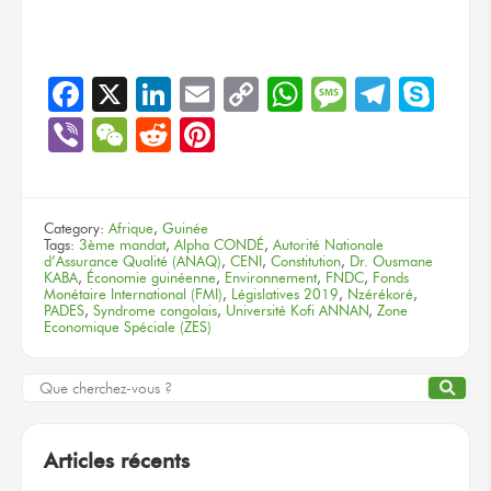
Facebook
X
LinkedIn
Email
Copy
WhatsApp
Message
Teleg
Sky
Link
Viber
WeChat
Reddit
Pinterest
Category:
Afrique
,
Guinée
Tags:
3ème mandat
,
Alpha CONDÉ
,
Autorité Nationale
d’Assurance Qualité (ANAQ)
,
CENI
,
Constitution
,
Dr. Ousmane
KABA
,
Économie guinéenne
,
Environnement
,
FNDC
,
Fonds
Monétaire International (FMI)
,
Législatives 2019
,
Nzérékoré
,
PADES
,
Syndrome congolais
,
Université Kofi ANNAN
,
Zone
Economique Spéciale (ZES)
Articles récents