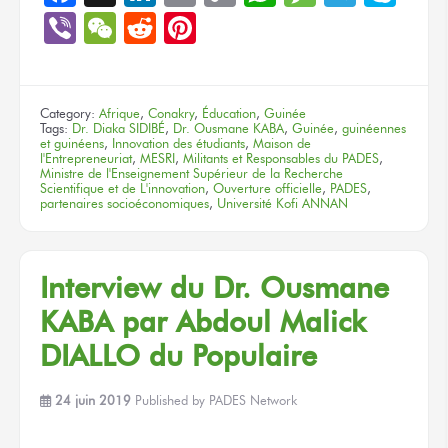
Link
Viber
WeChat
Reddit
Pinterest
Category:
Afrique
,
Conakry
,
Éducation
,
Guinée
Tags:
Dr. Diaka SIDIBÉ
,
Dr. Ousmane KABA
,
Guinée
,
guinéennes
et guinéens
,
Innovation des étudiants
,
Maison de
l'Entrepreneuriat
,
MESRI
,
Militants et Responsables du PADES
,
Ministre de l'Enseignement Supérieur de la Recherche
Scientifique et de L'innovation
,
Ouverture officielle
,
PADES
,
partenaires socioéconomiques
,
Université Kofi ANNAN
Interview du Dr. Ousmane
KABA par Abdoul Malick
DIALLO du Populaire
24 juin 2019
Published by
PADES Network