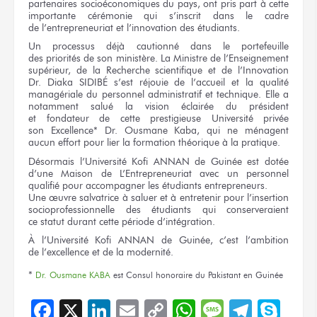
partenaires socioéconomiques
du pays,
ont pris part à cette
importante cérémonie qui s’inscrit dans
le cadre
de l’entrepreneuriat
et l’innovation
des étudiants.
Un processus déjà cautionné
dans le portefeuille
des priorités
de son ministère.
La Ministre
de l’Enseignement
supérieur,
de la Recherche
scientifique
et de l’Innovation
Dr. Diaka SIDIBÉ
s’est réjouie
de l’accueil
et la qualité
managériale
du personnel
administratif
et technique.
Elle a
notamment salué
la vision
éclairée
du président
et fondateur
de cette prestigieuse
Université privée
son Excellence*
Dr. Ousmane Kaba,
qui ne ménagent
aucun effort pour lier
la formation
théorique
à la pratique.
Désormais l’Université Kofi ANNAN
de Guinée
est dotée
d’une Maison
de L’Entrepreneuriat
avec
un personnel
qualifié pour accompagner
les étudiants
entrepreneurs.
Une œuvre
salvatrice
à saluer
et à entretenir
pour l’insertion
socioprofessionnelle
des étudiants
qui conserveraient
ce statut
durant
cette période
d’intégration.
À l’Université
Kofi ANNAN
de Guinée,
c’est l’ambition
de l’excellence
et de la modernité.
*
Dr. Ousmane KABA
est Consul honoraire
du Pakistant
en Guinée
Facebook
X
LinkedIn
Email
Copy
WhatsApp
Message
Teleg
Sky