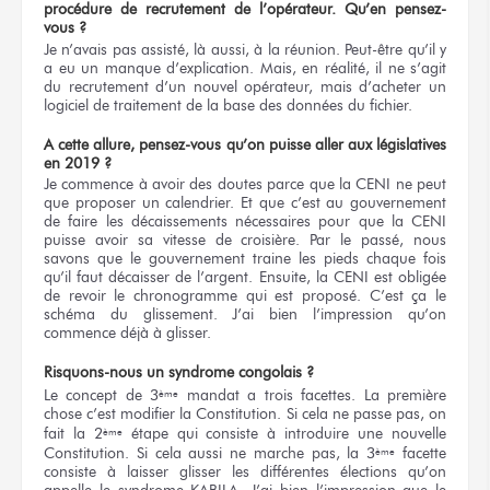
procédure
de recrutement
de l’opérateur.
Qu’en pensez-
vous ?
Je n’avais pas assisté, là aussi, à la réunion. Peut-être qu’il y
a eu un manque d’explication. Mais, en réalité, il ne s’agit
du recrutement d’un nouvel opérateur, mais d’acheter un
logiciel de traitement de la base des données du fichier.
A cette allure, pensez-vous qu’on puisse aller aux législatives
en 2019 ?
Je commence à avoir des doutes parce que la CENI ne peut
que proposer un calendrier. Et que c’est au gouvernement
de faire les décaissements nécessaires pour que la CENI
puisse avoir sa vitesse de croisière. Par le passé, nous
savons que le gouvernement traine les pieds chaque fois
qu’il faut décaisser de l’argent. Ensuite, la CENI est obligée
de revoir le chronogramme qui est proposé. C’est ça le
schéma du glissement. J’ai bien l’impression qu’on
commence déjà à glisser.
Risquons-nous un syndrome congolais ?
Le concept de 3
mandat a trois facettes. La première
ème
chose c’est modifier la Constitution. Si cela ne passe pas, on
fait la 2
étape qui consiste à introduire une nouvelle
ème
Constitution. Si cela aussi ne marche pas, la 3
facette
ème
consiste à laisser glisser les différentes élections qu’on
appelle le syndrome KABILA. J’ai bien l’impression que le