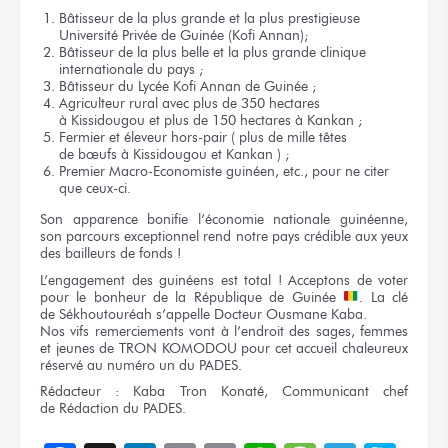
Bâtisseur
de la plus
grande
et la plus
prestigieuse
Université Privée
de Guinée
(Kofi Annan);
Bâtisseur
de la plus
belle
et la plus
grande clinique
internationale
du pays ;
Bâtisseur
du Lycée
Kofi Annan
de Guinée ;
Agriculteur rural avec plus
de 350
hectares
à Kissidougou
et plus
de 150
hectares
à Kankan ;
Fermier
et éleveur
hors-pair
( plus
de mille
têtes
de bœufs
à Kissidougou
et Kankan ) ;
Premier Macro-Economiste guinéen, etc., pour
ne citer
que ceux-ci.
Son apparence
bonifie l’économie nationale guinéenne,
son parcours
exceptionnel rend
notre pays
crédible
aux yeux
des bailleurs
de fonds !
L’engagement
des guinéens
est total !
Acceptons
de voter
pour le bonheur
de la République
de Guinée
.
La clé
de Sékhoutouréah
s’appelle Docteur
Ousmane Kaba.
Nos vifs
remerciements vont
à l’endroit
des sages,
femmes
et jeunes
de TRON KOMODOU
pour
cet accueil
chaleureux
réservé
au numéro
un
du PADES.
Rédacteur :
Kaba Tron Konaté, Communicant chef
de Rédaction
du PADES.