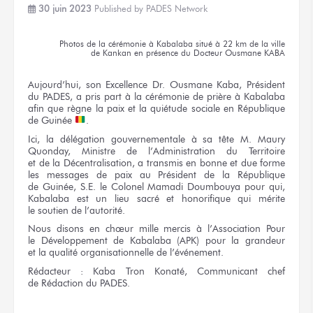
30 juin 2023
Published by
PADES Network
Photos
de la cérémonie
à Kabalaba
situé
à 22 km
de la ville
de Kankan
en présence
du Docteur
Ousmane KABA
Aujourd’hui,
son Excellence
Dr. Ousmane
Kaba, Président
du PADES,
a pris
part
à la cérémonie
de prière
à Kabalaba
afin
que règne
la paix
et la quiétude
sociale
en République
de Guinée
.
Ici,
la délégation
gouvernementale
à sa tête
M. Maury
Quonday, Ministre
de l’Administration
du Territoire
et de la Décentralisation,
a transmis
en bonne
et due
forme
les messages
de paix
au Président
de la République
de Guinée,
S.E.
le Colonel
Mamadi Doumbouya
pour qui,
Kabalaba est
un lieu
sacré
et honorifique
qui mérite
le soutien
de l’autorité.
Nous disons
en chœur
mille mercis
à l’Association
Pour
le Développement
de Kabalaba
(APK) pour
la grandeur
et la qualité
organisationnelle
de l’événement.
Rédacteur :
Kaba Tron Konaté, Communicant chef
de Rédaction
du PADES.