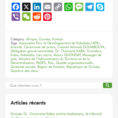
Facebook
X
LinkedIn
Email
Copy
WhatsApp
Message
Teleg
Sky
Link
Viber
WeChat
Reddit
Pinterest
Category:
Afrique
,
Guinée
,
Kankan
Tags:
Association Pour le Développement de Kabalaba (APK)
,
Autorité
,
Cérémonie de prière
,
Colonel Mamadi DOUMBOUYA
,
Délégation gouvernementale
,
Dr. Ousmane KABA
,
Grandeur
,
Kaba
,
Kabalaba
,
Lieu sacré
,
Maury QUONDAY
,
Messages de
paix
,
Ministre de l’Administration du Territoire et de la
Décentralisation
,
PADES
,
Paix
,
Qualité organisationnelle
,
Quiétude sociale
,
Région de Kankan
,
République de Guinée
,
Sepulcre des aïeux
Articles récents
Dossier
Dr. Ousmane Kaba
contre Makanera,
le tribunal