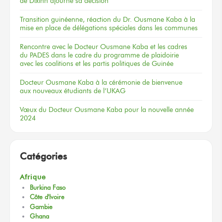
de Dixinn
ajourne
sa décision
Transition guinéenne, réaction du Dr. Ousmane Kaba à la
mise en place de délégations spéciales dans les communes
Rencontre
avec le Docteur
Ousmane Kaba
et les cadres
du PADES
dans le cadre
du programme
de plaidoirie
avec les coalitions
et les partis
politiques
de Guinée
Docteur
Ousmane Kaba
à la cérémonie
de bienvenue
aux nouveaux
étudiants
de l’UKAG
Vœux
du Docteur
Ousmane Kaba
pour la nouvelle
année
2024
Catégories
Afrique
Burkina Faso
Côte d'Ivoire
Gambie
Ghana