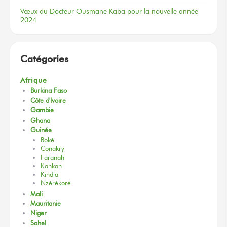
Vœux
du Docteur
Ousmane Kaba
pour la nouvelle
année
2024
Catégories
Afrique
Burkina Faso
Côte d'Ivoire
Gambie
Ghana
Guinée
Boké
Conakry
Faranah
Kankan
Kindia
Nzérékoré
Mali
Mauritanie
Niger
Sahel