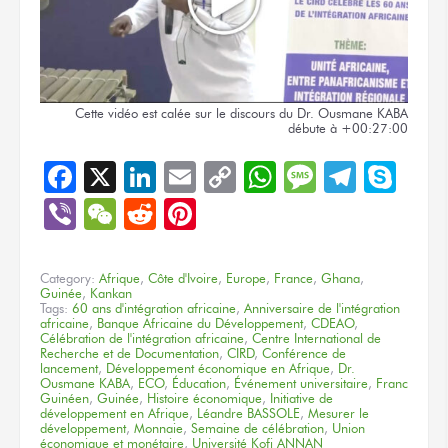
Cette vidéo
est calée
sur le discours
du Dr.
Ousmane KABA
débute
à +00:27:00
Facebook
X
LinkedIn
Email
Copy
WhatsApp
Message
Teleg
Sky
Link
Viber
WeChat
Reddit
Pinterest
Category:
Afrique
,
Côte d'Ivoire
,
Europe
,
France
,
Ghana
,
Guinée
,
Kankan
Tags:
60 ans d'intégration africaine
,
Anniversaire de l'intégration
africaine
,
Banque Africaine du Développement
,
CDEAO
,
Célébration de l'intégration africaine
,
Centre International de
Recherche et de Documentation
,
CIRD
,
Conférence de
lancement
,
Développement économique en Afrique
,
Dr.
Ousmane KABA
,
ECO
,
Éducation
,
Événement universitaire
,
Franc
Guinéen
,
Guinée
,
Histoire économique
,
Initiative de
développement en Afrique
,
Léandre BASSOLE
,
Mesurer le
développement
,
Monnaie
,
Semaine de célébration
,
Union
économique et monétaire
,
Université Kofi ANNAN