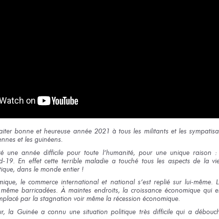
aiter bonne et heureuse année 2021 à tous les militants et les sympatis
ennes et les guinéens.
té une année difficile pour toute l’humanité, pour une unique raison :
-19. En effet cette terrible maladie a touché tous les aspects de la vie s
tique, dans le monde entier !
ique, le commerce international et national s’est replié sur lui-même. 
i même barricadées. À maintes endroits, la croissance économique qui e
emplacé par la stagnation voir même la récession économique.
eur, la Guinée a connu une situation politique très difficile qui a débouc