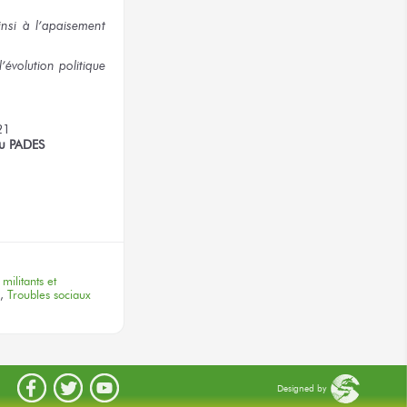
insi à l’apaisement
’évolution politique
21
du PADES
terest
,
militants et
,
Troubles sociaux
Designed by