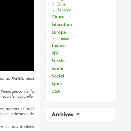
Sahel
Sénégal
Chine
Éducation
Europe
France
Justice
PFP
Russie
Santé
Social
ans du PADES, ainsi
Sport
USA
 l’émergence de la
ociale, culturelle,
Les nations se sont
st un indicateur de
Archives
hé sur des troubles