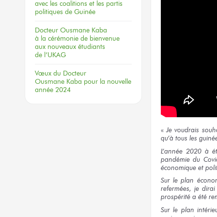
avec les coalitions
et les partis
politiques
de Guinée
Docteur
Ousmane Kaba
à la cérémonie
de bienvenue
aux nouveaux
étudiants
de l’UKAG
Vœux
du Docteur
Ousmane Kaba
pour la nouvelle
année 2024
«
Je voudrais souh
qu’à tous les guiné
L’année 2020 à é
pandémie du Covid
économique et poli
Sur le plan économ
refermées, je dira
prospérité a été r
Sur le plan intéri