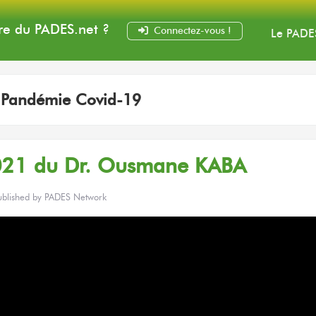
e du PADES
.net
?
Connectez-vous !
Le PADE
:
Pandémie Covid-19
21 du Dr. Ousmane KABA
ublished by
PADES Network