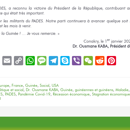
DES, a reconnu la victoire du Président de la République, contribuant a
ce qui était très important.
r les militants du PADES. Notre parti continuera à avancer quelque soit l
t les mois à venir.
e la Guinée ! … Je vous remercie.
»
er
Conakry, le 1
janvier 20
Dr. Ousmane KABA,
Président 
book
LinkedIn
Email
Copy
WhatsApp
Message
Telegram
Skype
Viber
WeChat
Reddit
Pin
Link
urope
,
France
,
Guinée
,
Social
,
USA
tique et social
,
Dr. Ousmane KABA
,
Guinée
,
guinéennes et guinéens
,
Maladie
ES
,
PADES
,
Pandémie Covid-19
,
Récession économique
,
Stagnation économique
1