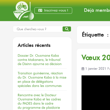
Déjà membr
Inscrivez-vous !
Étiquette 
Articles récents
Dossier
Dr. Ousmane Kaba
Vœux 20
contre Makanera,
le tribunal
de Dixinn
ajourne
sa décision
1 janvier 2021
P
Transition guinéenne, réaction
du Dr. Ousmane Kaba à la mise
en place de délégations
spéciales dans les communes
Rencontre
avec le Docteur
Ousmane Kaba
et les cadres
du PADES
dans le cadre
du programme
de plaidoirie