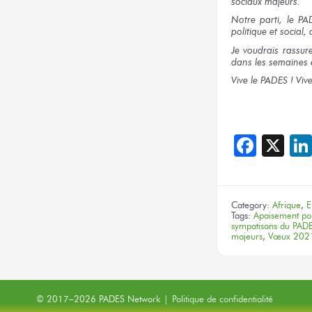
sociaux majeurs.
Notre parti, le PA
politique et social, 
Je voudrais rassure
dans les semaines e
Vive le PADES ! Viv
Face
X
Category:
Afrique
,
E
Tags:
Apaisement poli
sympatisans du PAD
majeurs
,
Vœux 202
© 2017–2026 PADES Network
|
Politique de confidentialité