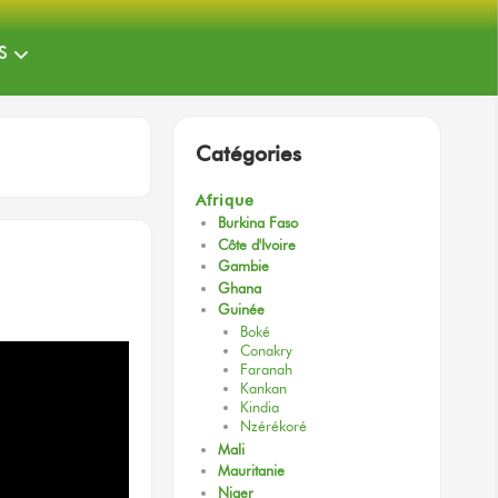
S
Catégories
Afrique
Burkina Faso
Côte d'Ivoire
Gambie
Ghana
Guinée
Boké
Conakry
Faranah
Kankan
Kindia
Nzérékoré
Mali
Mauritanie
Niger