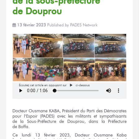
de la sous-préfecture
de Douprou
13 février 2023
Published by
PADES Network
Écoutez cet article en appuyant sur
ci-dessous
Docteur
Ousmane KABA,
Président
du Parti
des Démocrates
pour l’Espoir
(PADES) avec
les militants
et sympathisants
de la Sous-Préfecture
de Douprou,
dans
la Préfecture
de Boffa.
Ce lundi
13 février
2023, Docteur
Ousmane Kaba