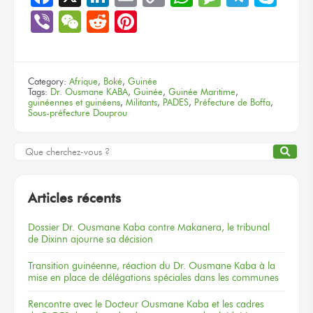
Link
Viber
WeChat
Reddit
Pinterest
Category:
Afrique
,
Boké
,
Guinée
Tags:
Dr. Ousmane KABA
,
Guinée
,
Guinée Maritime
,
guinéennes et guinéens
,
Militants
,
PADES
,
Préfecture de Boffa
,
Sous-préfecture Douprou
Articles récents
Dossier
Dr. Ousmane Kaba
contre Makanera,
le tribunal
de Dixinn
ajourne
sa décision
Transition guinéenne, réaction du Dr. Ousmane Kaba à la
mise en place de délégations spéciales dans les communes
Rencontre
avec le Docteur
Ousmane Kaba
et les cadres