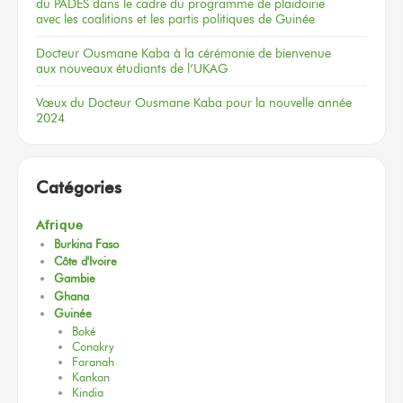
du PADES
dans le cadre
du programme
de plaidoirie
avec les coalitions
et les partis
politiques
de Guinée
Docteur
Ousmane Kaba
à la cérémonie
de bienvenue
aux nouveaux
étudiants
de l’UKAG
Vœux
du Docteur
Ousmane Kaba
pour la nouvelle
année
2024
Catégories
Afrique
Burkina Faso
Côte d'Ivoire
Gambie
Ghana
Guinée
Boké
Conakry
Faranah
Kankan
Kindia