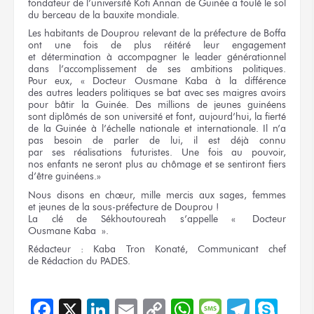
fondateur
de l’université
Kofi Annan
de Guinée
a foulé
le sol
du berceau
de la bauxite
mondiale.
Les habitants
de Douprou
relevant
de la préfecture
de Boffa
ont
une fois
de plus
réitéré
leur engagement
et détermination
à accompagner
le leader
générationnel
dans l’accomplissement
de ses ambitions
politiques.
Pour eux,
« Docteur
Ousmane Kaba
à la différence
des autres
leaders politiques
se bat
avec ses maigres
avoirs
pour bâtir
la Guinée.
Des millions
de jeunes
guinéens
sont diplômés
de son université
et font,
aujourd’hui,
la fierté
de la Guinée
à l’échelle
nationale
et internationale.
Il n’a
pas besoin
de parler
de lui,
il est déjà connu
par ses réalisations
futuristes.
Une fois
au pouvoir,
nos enfants
ne seront
plus
au chômage
et se sentiront
fiers
d’être guinéens.»
Nous disons
en chœur,
mille mercis
aux sages,
femmes
et jeunes
de la sous-préfecture
de Douprou !
La clé
de Sékhoutoureah
s’appelle « Docteur
Ousmane Kaba ».
Rédacteur :
Kaba Tron Konaté, Communicant chef
de Rédaction
du PADES.
Facebook
X
LinkedIn
Email
Copy
WhatsApp
Message
Teleg
Sky