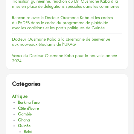
Transition guinéenne, réaction du Dr. Ousmane Kaba à la
mise en place de délégations spéciales dans les communes
Rencontre
avec le Docteur
Ousmane Kaba
et les cadres
du PADES
dans le cadre
du programme
de plaidoirie
avec les coalitions
et les partis
politiques
de Guinée
Docteur
Ousmane Kaba
à la cérémonie
de bienvenue
aux nouveaux
étudiants
de l’UKAG
Vœux
du Docteur
Ousmane Kaba
pour la nouvelle
année
2024
Catégories
Afrique
Burkina Faso
Côte d'Ivoire
Gambie
Ghana
Guinée
Boké