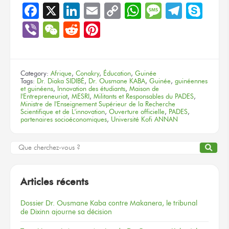
Facebook
X
LinkedIn
Email
Copy
WhatsApp
Message
Teleg
Sky
Link
Viber
WeChat
Reddit
Pinterest
Category:
Afrique
,
Conakry
,
Éducation
,
Guinée
Tags:
Dr. Diaka SIDIBÉ
,
Dr. Ousmane KABA
,
Guinée
,
guinéennes
et guinéens
,
Innovation des étudiants
,
Maison de
l'Entrepreneuriat
,
MESRI
,
Militants et Responsables du PADES
,
Ministre de l'Enseignement Supérieur de la Recherche
Scientifique et de L'innovation
,
Ouverture officielle
,
PADES
,
partenaires socioéconomiques
,
Université Kofi ANNAN
Articles récents
Dossier
Dr. Ousmane Kaba
contre Makanera,
le tribunal
de Dixinn
ajourne
sa décision