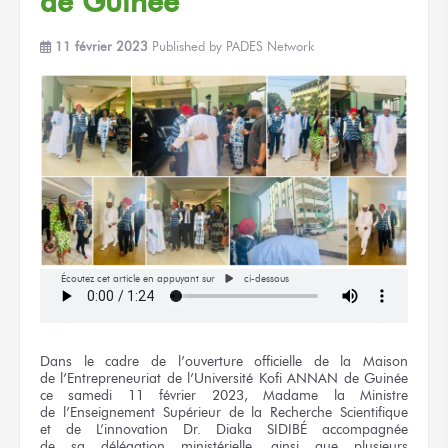
de Guinée
11 février 2023
Published by
PADES Network
Écoutez cet article en appuyant sur
ci-dessous
Dans
le cadre
de l’ouverture
officielle
de la Maison
de l’Entrepreneuriat
de l’Université
Kofi ANNAN
de Guinée
ce samedi
11 février
2023, Madame
la Ministre
de l’Enseignement
Supérieur
de la Recherche
Scientifique
et de L’innovation
Dr. Diaka SIDIBÉ
accompagnée
de sa délégation
ministérielle, ainsi que plusieurs