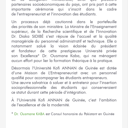
partenaires socioéconomiques
du pays,
ont pris part à cette
importante cérémonie qui s’inscrit dans
le cadre
de l’entrepreneuriat
et l’innovation
des étudiants.
Un processus déjà cautionné
dans le portefeuille
des priorités
de son ministère.
La Ministre
de l’Enseignement
supérieur,
de la Recherche
scientifique
et de l’Innovation
Dr. Diaka SIDIBÉ
s’est réjouie
de l’accueil
et la qualité
managériale
du personnel
administratif
et technique.
Elle a
notamment salué
la vision
éclairée
du président
et fondateur
de cette prestigieuse
Université privée
son Excellence*
Dr. Ousmane Kaba,
qui ne ménagent
aucun effort pour lier
la formation
théorique
à la pratique.
Désormais l’Université Kofi ANNAN
de Guinée
est dotée
d’une Maison
de L’Entrepreneuriat
avec
un personnel
qualifié pour accompagner
les étudiants
entrepreneurs.
Une œuvre
salvatrice
à saluer
et à entretenir
pour l’insertion
socioprofessionnelle
des étudiants
qui conserveraient
ce statut
durant
cette période
d’intégration.
À l’Université
Kofi ANNAN
de Guinée,
c’est l’ambition
de l’excellence
et de la modernité.
*
Dr. Ousmane KABA
est Consul honoraire
du Pakistant
en Guinée