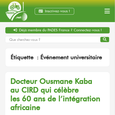
Inscrivez-vous !
Déjà membre
du PADES France ?
Connectez-vous !
Étiquette :
Événement universitaire
Docteur
Ousmane Kaba
au CIRD
qui célèbre
les 60 ans
de l’intégration
africaine