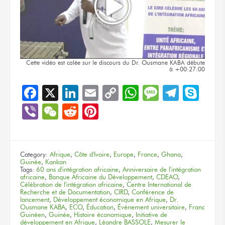
Cette vidéo
est calée
sur le discours
du Dr.
Ousmane KABA
débute
à +00:27:00
Facebook
X
LinkedIn
Email
Copy
WhatsApp
Message
Teleg
Sky
Link
Viber
WeChat
Reddit
Pinterest
Category:
Afrique
,
Côte d'Ivoire
,
Europe
,
France
,
Ghana
,
Guinée
,
Kankan
Tags:
60 ans d'intégration africaine
,
Anniversaire de l'intégration
africaine
,
Banque Africaine du Développement
,
CDEAO
,
Célébration de l'intégration africaine
,
Centre International de
Recherche et de Documentation
,
CIRD
,
Conférence de
lancement
,
Développement économique en Afrique
,
Dr.
Ousmane KABA
,
ECO
,
Éducation
,
Événement universitaire
,
Franc
Guinéen
,
Guinée
,
Histoire économique
,
Initiative de
développement en Afrique
,
Léandre BASSOLE
,
Mesurer le