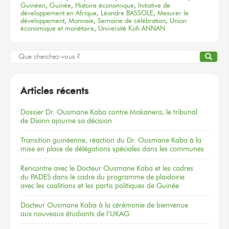
Guinéen
,
Guinée
,
Histoire économique
,
Initiative de
développement en Afrique
,
Léandre BASSOLE
,
Mesurer le
développement
,
Monnaie
,
Semaine de célébration
,
Union
économique et monétaire
,
Université Kofi ANNAN
Articles récents
Dossier
Dr. Ousmane Kaba
contre Makanera,
le tribunal
de Dixinn
ajourne
sa décision
Transition guinéenne, réaction du Dr. Ousmane Kaba à la
mise en place de délégations spéciales dans les communes
Rencontre
avec le Docteur
Ousmane Kaba
et les cadres
du PADES
dans le cadre
du programme
de plaidoirie
avec les coalitions
et les partis
politiques
de Guinée
Docteur
Ousmane Kaba
à la cérémonie
de bienvenue
aux nouveaux
étudiants
de l’UKAG