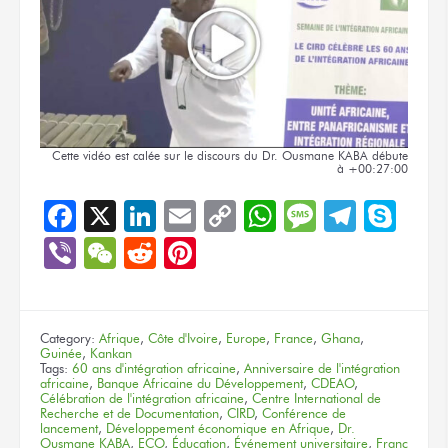
Cette vidéo
est calée
sur le discours
du Dr.
Ousmane KABA
débute
à +00:27:00
Facebook
X
LinkedIn
Email
Copy
WhatsApp
Message
Teleg
Sky
Link
Viber
WeChat
Reddit
Pinterest
Category:
Afrique
,
Côte d'Ivoire
,
Europe
,
France
,
Ghana
,
Guinée
,
Kankan
Tags:
60 ans d'intégration africaine
,
Anniversaire de l'intégration
africaine
,
Banque Africaine du Développement
,
CDEAO
,
Célébration de l'intégration africaine
,
Centre International de
Recherche et de Documentation
,
CIRD
,
Conférence de
lancement
,
Développement économique en Afrique
,
Dr.
Ousmane KABA
,
ECO
,
Éducation
,
Événement universitaire
,
Franc