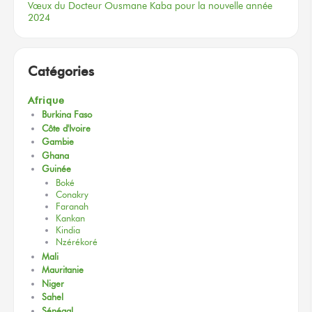
Vœux
du Docteur
Ousmane Kaba
pour la nouvelle
année
2024
Catégories
Afrique
Burkina Faso
Côte d'Ivoire
Gambie
Ghana
Guinée
Boké
Conakry
Faranah
Kankan
Kindia
Nzérékoré
Mali
Mauritanie
Niger
Sahel
Sénégal