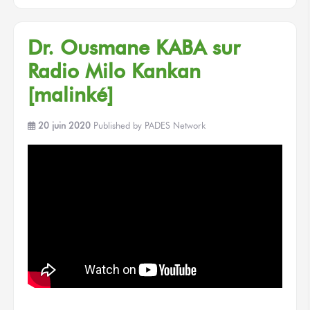
Dr. Ousmane KABA sur
Radio Milo Kankan
[malinké]
20 juin 2020
Published by
PADES Network