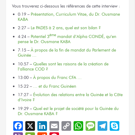
Vous trouverez ci-dessous les références de cette interview :
0:19 –
Présentation, Curriculum Vitae, du Dr. Ousmane
KABA
2:27 –
Le PADES à 2 ans, quel est son bilan ?
ème
4:24 –
Potentiel 3
mandat d’Alpha CONDÉ, qu’en
pense le Dr. Ousmane KABA
7:15 –
À propos de la fin de mandat du Parlement de
Guinée …
10:57 –
Quelles sont les raisons de la création de
l’alliance COD ?
13:00 –
À propos du Franc CFA …
15:22 –
… et du Franc Guinéen
17:27 –
Évolution des relations entre la Guinée et la Côte
d’Ivoire ?
19:29 –
Quel est le projet de société pour la Guinée du
Dr. Ousmane KABA ?
Facebook
X
LinkedIn
Email
Copy
WhatsApp
Message
Teleg
Sky