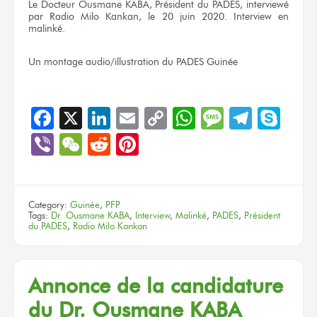
Le Docteur Ousmane KABA, Président du PADES, interviewé
par Radio Milo Kankan, le 20 juin 2020. Interview en
malinké.
Un montage
audio/illustration
du PADES
Guinée
Facebook
X
LinkedIn
Email
Copy
WhatsApp
Message
Teleg
Sky
Link
Viber
WeChat
Reddit
Pinterest
Category:
Guinée
,
PFP
Tags:
Dr. Ousmane KABA
,
Interview
,
Malinké
,
PADES
,
Président
du PADES
,
Radio Milo Kankan
Annonce de la candidature
du Dr. Ousmane KABA