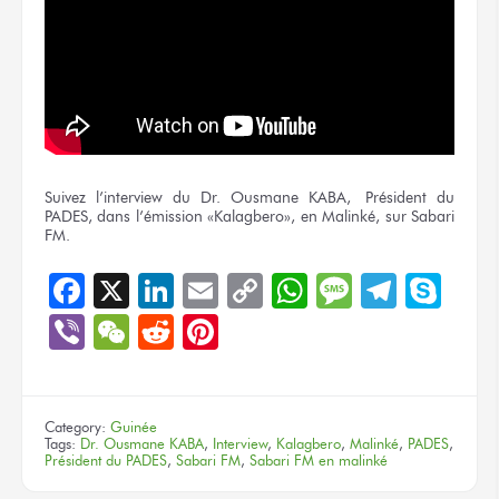
Suivez l’interview du Dr. Ousmane KABA, Président du
PADES, dans l’émission «Kalagbero», en Malinké, sur Sabari
FM.
Facebook
X
LinkedIn
Email
Copy
WhatsApp
Message
Teleg
Sky
Link
Viber
WeChat
Reddit
Pinterest
Category:
Guinée
Tags:
Dr. Ousmane KABA
,
Interview
,
Kalagbero
,
Malinké
,
PADES
,
Président du PADES
,
Sabari FM
,
Sabari FM en malinké