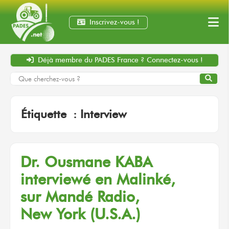
Inscrivez-vous !
Déjà membre
du PADES France ?
Connectez-vous !
Étiquette :
Interview
Dr. Ousmane KABA
interviewé
en Malinké,
sur Mandé
Radio,
New York (U.S.A.)