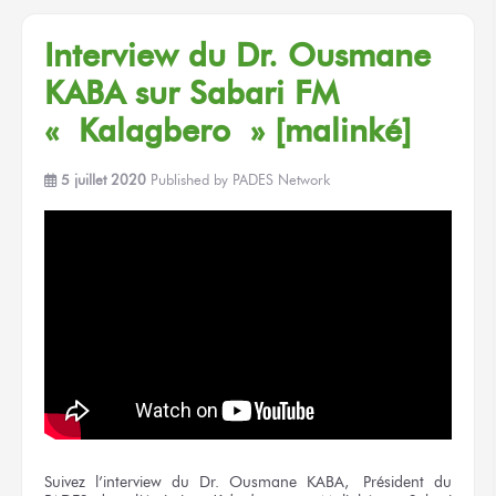
Interview du Dr. Ousmane
KABA sur Sabari FM
« Kalagbero » [malinké]
5 juillet 2020
Published by
PADES Network
Suivez l’interview du Dr. Ousmane KABA, Président du