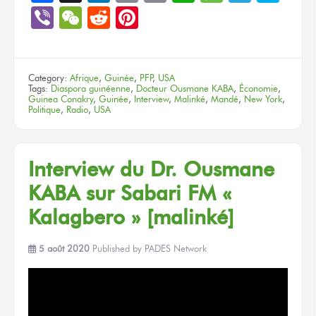
Link
Viber
WeChat
Reddit
Pinterest
Category:
Afrique
,
Guinée
,
PFP
,
USA
Tags:
Diaspora guinéenne
,
Docteur Ousmane KABA
,
Économie
,
Guinea Conakry
,
Guinée
,
Interview
,
Malinké
,
Mandé
,
New York
,
Politique
,
Radio
,
USA
Interview du Dr. Ousmane
KABA sur Sabari FM «
Kalagbero » [malinké]
5 août 2020
Published by
PADES Network