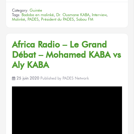
Category:
Guinée
Tags:
Badoba en malinké
,
Dr. Ousmane KABA
,
Interview
,
Malinké
,
PADES
,
Président du PADES
,
Sabou FM
Africa Radio – Le Grand
Débat – Mohamed KABA vs
Aly KABA
25 juin 2020
Published by
PADES Network