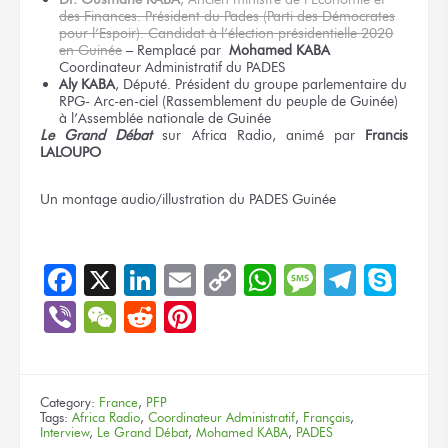
des Finances. Président du Pades (Parti des Démocrates
pour l’Espoir). Candidat à l’élection présidentielle 2020
en Guinée
– Remplacé par
Mohamed KABA
Coordinateur Administratif du PADES
Aly KABA
, Député. Président du groupe parlementaire du
RPG- Arc-en-ciel (Rassemblement du peuple de Guinée)
à l’Assemblée nationale de Guinée
Le Grand Débat
sur Africa Radio, animé par
Francis
LALOUPO
Un montage
audio/illustration
du PADES
Guinée
Facebook
X
LinkedIn
Email
Copy
WhatsApp
Message
Teleg
Sky
Link
Viber
WeChat
Reddit
Pinterest
Category:
France
,
PFP
Tags:
Africa Radio
,
Coordinateur Administratif
,
Français
,
Interview
,
Le Grand Débat
,
Mohamed KABA
,
PADES