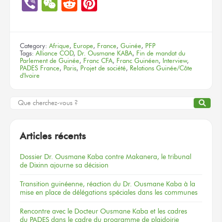
Link
Viber
WeChat
Reddit
Pinterest
Category:
Afrique
,
Europe
,
France
,
Guinée
,
PFP
Tags:
Alliance COD
,
Dr. Ousmane KABA
,
Fin de mandat du
Parlement de Guinée
,
Franc CFA
,
Franc Guinéen
,
Interview
,
PADES France
,
Paris
,
Projet de société
,
Relations Guinée/Côte
d'Ivoire
Articles récents
Dossier
Dr. Ousmane Kaba
contre Makanera,
le tribunal
de Dixinn
ajourne
sa décision
Transition guinéenne, réaction du Dr. Ousmane Kaba à la
mise en place de délégations spéciales dans les communes
Rencontre
avec le Docteur
Ousmane Kaba
et les cadres
du PADES
dans le cadre
du programme
de plaidoirie