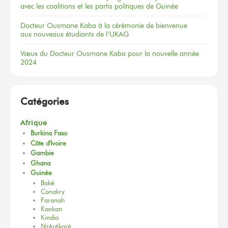
avec les coalitions
et les partis
politiques
de Guinée
Docteur
Ousmane Kaba
à la cérémonie
de bienvenue
aux nouveaux
étudiants
de l’UKAG
Vœux
du Docteur
Ousmane Kaba
pour la nouvelle
année
2024
Catégories
Afrique
Burkina Faso
Côte d'Ivoire
Gambie
Ghana
Guinée
Boké
Conakry
Faranah
Kankan
Kindia
Nzérékoré