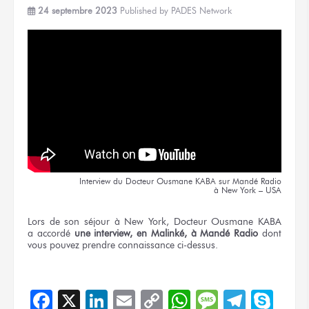
24 septembre 2023
Published by
PADES Network
Interview
du Docteur
Ousmane KABA
sur Mandé Radio
à New York – USA
Lors
de son séjour
à New York,
Docteur
Ousmane KABA
a accordé
une interview,
en Malinké,
à Mandé Radio
dont
vous pouvez
prendre connaissance ci-dessus.
Facebook
X
LinkedIn
Email
Copy
WhatsApp
Message
Teleg
Sky