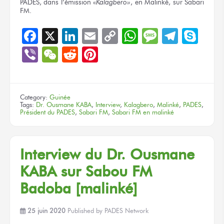
PADES, dans l’émission «
Kalagbero»
, en Malinké, sur Sabari
FM.
Facebook
X
LinkedIn
Email
Copy
WhatsApp
Message
Teleg
Sky
Link
Viber
WeChat
Reddit
Pinterest
Category:
Guinée
Tags:
Dr. Ousmane KABA
,
Interview
,
Kalagbero
,
Malinké
,
PADES
,
Président du PADES
,
Sabari FM
,
Sabari FM en malinké
Interview du Dr. Ousmane
KABA sur Sabou FM
Badoba [malinké]
25 juin 2020
Published by
PADES Network