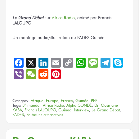
Le Grand Débat
sur
Africa Radio
, animé par
Francis
LALOUPO
Un montage
audio/illustration
du PADES
Guinée
Facebook
X
LinkedIn
Email
Copy
WhatsApp
Message
Teleg
Sky
Link
Viber
WeChat
Reddit
Pinterest
Category:
Afrique
,
Europe
,
France
,
Guinée
,
PFP
Tags:
3° mandat
,
Africa Radio
,
Alpha CONDÉ
,
Dr. Ousmane
KABA
,
Francis LALOUPO
,
Guinea
,
Interview
,
Le Grand Débat
,
PADES
,
Politiques alternatives