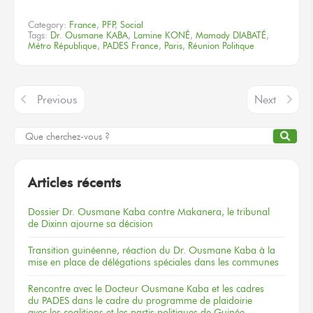
Category:
France
,
PFP
,
Social
Tags:
Dr. Ousmane KABA
,
Lamine KONÉ
,
Mamady DIABATÉ
,
Métro République
,
PADES France
,
Paris
,
Réunion Politique
Previous
Next
Articles récents
Dossier
Dr. Ousmane Kaba
contre Makanera,
le tribunal
de Dixinn
ajourne
sa décision
Transition guinéenne, réaction du Dr. Ousmane Kaba à la
mise en place de délégations spéciales dans les communes
Rencontre
avec le Docteur
Ousmane Kaba
et les cadres
du PADES
dans le cadre
du programme
de plaidoirie
avec les coalitions
et les partis
politiques
de Guinée