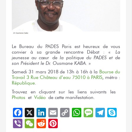
Le Bureau du PADES Paris est heureux de vous
convier à sa grande rencontre Débat : «
La
jeunesse au cœur de la politique du PADES et de
son Président le Dr. Ousmane KABA.
»
Samedi 31 mars 2018 de 13h à 16h à la
Bourse du
Travail 3 Rue Château d’eau 75010 à PARIS
, métro :
République
.
Trouvez en cliquant sur les liens suivants les
Photos
et
Vidéo
de cette manifestation.
Facebook
X
LinkedIn
Email
Copy
WhatsApp
Message
Teleg
Sky
Link
Viber
WeChat
Reddit
Pinterest