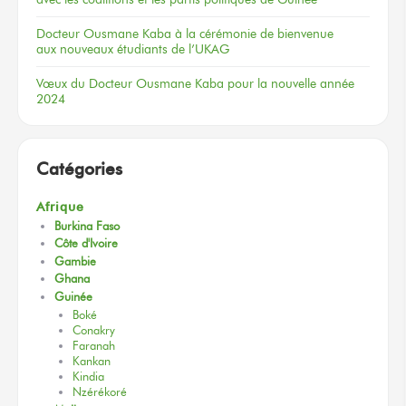
Docteur
Ousmane Kaba
à la cérémonie
de bienvenue
aux nouveaux
étudiants
de l’UKAG
Vœux
du Docteur
Ousmane Kaba
pour la nouvelle
année
2024
Catégories
Afrique
Burkina Faso
Côte d'Ivoire
Gambie
Ghana
Guinée
Boké
Conakry
Faranah
Kankan
Kindia
Nzérékoré