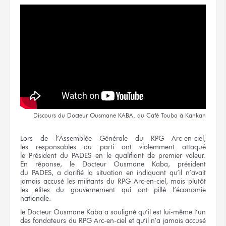
Discours
du Docteur
Ousmane KABA,
au Café
Touba
à Kankan
Lors
de l’Assemblée
Générale
du RPG
Arc-en-ciel,
les responsables
du parti
ont violemment attaqué
le Président
du PADES
en le qualifiant
de premier
voleur.
En réponse,
le Docteur
Ousmane Kaba,
président
du PADES,
a clarifié
la situation
en indiquant
qu’il n’avait
jamais accusé
les militants
du RPG
Arc-en-ciel, mais plutôt
les élites
du gouvernement
qui ont pillé l’économie
nationale.
le Docteur
Ousmane Kaba
a souligné
qu’il est
lui-même l’un
des fondateurs
du RPG
Arc-en-ciel
et qu’il n’a
jamais accusé