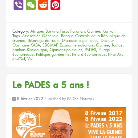
Link
Viber
WeChat
Reddit
Pinterest
Category:
Afrique
,
Burkina Faso
,
Faranah
,
Guinée
,
Kankan
Tags:
Assemblée Générale
,
Banque Centrale de la République de
Guinée
,
Bitumage de route
,
Discussions politiques
,
Docteur
Ousmane KABA
,
EBOMAF
,
Économie nationale
,
Guinée
,
Justice
,
Kankan-Kissidougou
,
Opinions politiques
,
PADES
,
Pillage
économique
,
Politique guinéenne
,
Retard économique
,
RPG-Arc-
en-Ciel
,
Vol
Le PADES a 5 ans !
8 février 2022
Published by
PADES Network