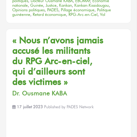
politiques
,
Docteur Ousmane KABA
,
EBOMAF
,
Économie
nationale
,
Guinée
,
Justice
,
Kankan
,
Kankan-Kissidougou
,
Opinions politiques
,
PADES
,
Pillage économique
,
Politique
guinéenne
,
Retard économique
,
RPG-Arc-en-Ciel
,
Vol
« Nous n’avons
jamais
accusé
les militants
du RPG Arc-en-ciel,
qui d’ailleurs
sont
des victimes »
Dr. Ousmane KABA
17 juillet 2023
Published by
PADES Network