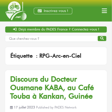
Inscrivez-vous !
Déjà membre
du PADES France ?
Connectez-vous !
Étiquette :
RPG-Arc-en-Ciel
Discours
du Docteur
Ousmane KABA,
au Café
Touba
à Kankan,
Guinée
17 juillet 2023
Published by
PADES Network