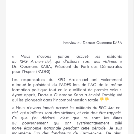
Interview
du Docteur
Ousmane KABA
«
Nous n’avons
jamais accusé
les militants
du RPG Arc-en-ciel,
qui d’ailleurs
sont
des victimes
»
Dr. Ousmane KABA
, Président
du Parti
des Démocrates
pour l’Espoir
(PADES)
Les responsables
du RPG Arc-en-ciel
ont violemment
attaqué
le président
du PADES lors
de l’AG
de la même
formation politique tout
en le qualifiant
de premier
voleur.
Ayant appris, Docteur
Ousmane Kaba
a éclairé
l’ambiguïté
qui les plongeait
dans l’incompréhension
totale
« Nous n’avons
jamais accusé
les militants
du RPG
Arc-en-
ciel,
qui d’ailleurs
sont
des victimes,
et cela
doit être
rappelé.
Ce que
j’ai déclaré,
c’est que
ce sont
les élites
du gouvernement
qui ont
systématiquement pillé
notre économie
nationale pendant
cette période.
Je suis
moi-même
l’un des fondateurs
de l’Arc-en-ciel.
De plus,