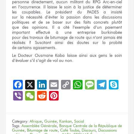
personne directement, aucun militant
du RPG
Arc-en-ciel
en l’occurrence.
Il laisse
le soin
à la justice
de déterminer
les coupables.
Le président
du PADES
a insisté
sur la nécessité
d’éviter
la passion
dans
les discussions
politiques
et de se baser
sur des faits
concrets plutôt
que des opinions.
Il a cité
l’exemple
d’un paiement
important effectué
à une entreprise
burkinabée
pour des travaux
de bitumage
de route
qui n’ont
jamais été
réalisés ?
Suscitant ainsi
des doutes
sur la probité
de certains
agissements.
Le Docteur
Ousmane Kaba
laisse ainsi
aux gens
le soin
d’évaluer
s’il s’agit
de vol
ou non.
Facebook
X
LinkedIn
Email
Copy
WhatsApp
Message
Teleg
Sky
Link
Viber
WeChat
Reddit
Pinterest
Category:
Afrique
,
Guinée
,
Kankan
,
Social
Tags:
Assemblée Générale
,
Banque Centrale de la République de
Guinée
,
Bitumage de route
,
Café Touba
,
Discours
,
Discussions