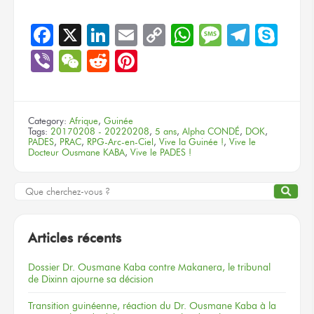
Facebook
X
LinkedIn
Email
Copy
WhatsApp
Message
Teleg
Sky
Link
Viber
WeChat
Reddit
Pinterest
Category:
Afrique
,
Guinée
Tags:
20170208 - 20220208
,
5 ans
,
Alpha CONDÉ
,
DOK
,
PADES
,
PRAC
,
RPG-Arc-en-Ciel
,
Vive la Guinée !
,
Vive le
Docteur Ousmane KABA
,
Vive le PADES !
Articles récents
Dossier
Dr. Ousmane Kaba
contre Makanera,
le tribunal
de Dixinn
ajourne
sa décision
Transition guinéenne, réaction du Dr. Ousmane Kaba à la