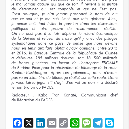
je n’ai
jamais accusé
qui que ce soit.
Il revient
à la justice
de déterminer
qui est coupable
et qui
ne l’est pas.
C’est pourquoi,
je n’ai
jamais prononcé
le nom
de qui
que ce soit
et je me suis
limité
aux faits
globaux. Ainsi,
je pense
qu’il faut
éviter
la passion
dans les discussions
politiques
et faire
preuve
de raisonnement
réaliste.
On ne peut pas
à la fois
déplorer
le retard
économique
de la Guinée
et refuser
de croire
qu’il y a eu
des pillages
systématiques dans
ce pays.
Je pense
que nous devons
nous en tenir
aux faits
plutôt
qu’aux opinions.
Entre 2015
et 2016,
la Banque
Centrale
de la République
de Guinée
a déboursé
185 millions
d’euros, soit
18 500 milliards
de francs
guinéens,
en faveur
de l’entreprise
EBOMAF
du Burkina
Faso
pour la réalisation
du bitumage
de la route
Kankan-Kissidougou. Après
ces paiements,
nous n’avons
pas vu
un kilomètre
de bitumage
réalisé
sur cette route.
Donc
je vous
laisse juger
s’il s’agit
d’un vol
ou non »
a déclaré
le numéro un
du PADES.
Rédacteur :
Kaba Tron Konaté, Communicant chef
de Rédaction
du PADES.
Facebook
X
LinkedIn
Email
Copy
WhatsApp
Message
Teleg
Sky