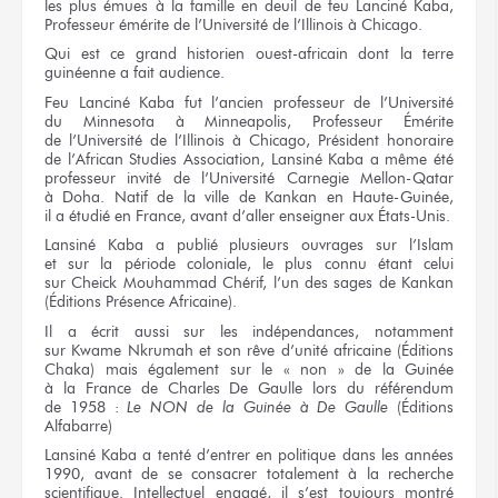
les plus émues
à la famille
en deuil
de feu
Lanciné Kaba,
Professeur émérite
de l’Université
de l’Illinois
à Chicago.
Qui est
ce grand
historien ouest-africain
dont la terre
guinéenne
a fait
audience.
Feu
Lanciné Kaba
fut l’ancien
professeur
de l’Université
du Minnesota
à Minneapolis,
Professeur Émérite
de l’Université
de l’Illinois
à Chicago,
Président honoraire
de l’African
Studies Association,
Lansiné Kaba
a même
été
professeur invité
de l’Université
Carnegie Mellon-Qatar
à Doha.
Natif
de la ville
de Kankan
en Haute-Guinée,
il a étudié
en France,
avant d’aller enseigner
aux États-Unis.
Lansiné Kaba
a publié
plusieurs ouvrages
sur l’Islam
et sur la période
coloniale,
le plus
connu étant celui
sur Cheick
Mouhammad Chérif, l’un
des sages
de Kankan
(Éditions Présence Africaine).
Il a écrit aussi
sur les indépendances,
notamment
sur Kwame
Nkrumah
et son rêve
d’unité africaine (Éditions
Chaka)
mais également
sur le « non »
de la Guinée
à la France
de Charles
De Gaulle
lors du référendum
de 1958 :
Le NON
de la Guinée
à De Gaulle
(Éditions
Alfabarre)
Lansiné Kaba
a tenté
d’entrer
en politique
dans
les années
1990, avant
de se consacrer
totalement
à la recherche
scientifique. Intellectuel engagé,
il s’est
toujours montré