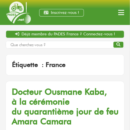
Inscrivez-vous !
Déjà membre
du PADES France ?
Connectez-vous !
Étiquette :
France
Docteur
Ousmane Kaba,
à la cérémonie
du quarantième
jour
de feu
Amara Camara