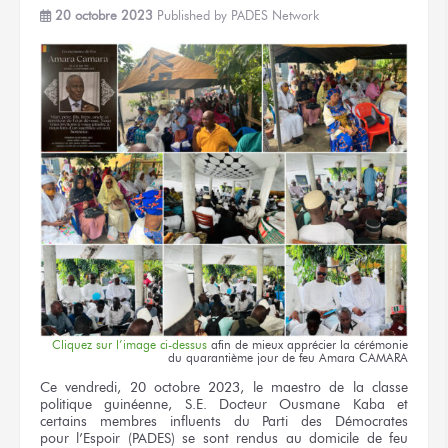
20 octobre 2023
Published by
PADES Network
Cliquez
sur l’image
ci-dessus
afin
de mieux
apprécier
la cérémonie
du quarantième
jour
de feu
Amara CAMARA
Ce vendredi,
20 octobre
2023,
le maestro
de la classe
politique guinéenne,
S.E. Docteur
Ousmane Kaba
et
certains membres influents
du Parti
des Démocrates
pour l’Espoir
(PADES)
se sont rendus
au domicile
de feu