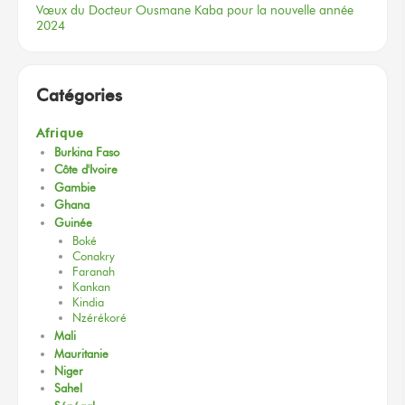
Vœux
du Docteur
Ousmane Kaba
pour la nouvelle
année
2024
Catégories
Afrique
Burkina Faso
Côte d'Ivoire
Gambie
Ghana
Guinée
Boké
Conakry
Faranah
Kankan
Kindia
Nzérékoré
Mali
Mauritanie
Niger
Sahel