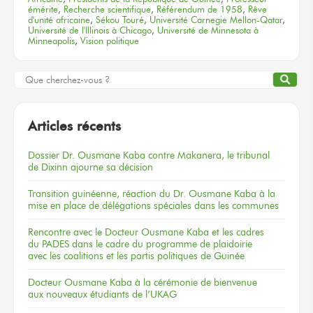
émérite
,
Recherche scientifique
,
Référendum de 1958
,
Rêve
d'unité africaine
,
Sékou Touré
,
Université Carnegie Mellon-Qatar
,
Université de l'Illinois à Chicago
,
Université de Minnesota à
Minneapolis
,
Vision politique
Articles récents
Dossier
Dr. Ousmane Kaba
contre Makanera,
le tribunal
de Dixinn
ajourne
sa décision
Transition guinéenne, réaction du Dr. Ousmane Kaba à la
mise en place de délégations spéciales dans les communes
Rencontre
avec le Docteur
Ousmane Kaba
et les cadres
du PADES
dans le cadre
du programme
de plaidoirie
avec les coalitions
et les partis
politiques
de Guinée
Docteur
Ousmane Kaba
à la cérémonie
de bienvenue
aux nouveaux
étudiants
de l’UKAG