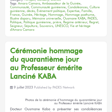
Tags:
Amara Camara
,
Ambassadeur de la Guinée
,
Communauté
,
Communauté guinéenne
,
Condoléances
,
Culture
guinéenne
,
décès
,
Événement politique
,
Expertise
,
Famille
,
France
,
Guinée
,
Héritage
,
Hommage
,
Hommage posthume
,
Illustre disparu
,
Mémoire universelle
,
Ousmane KABA
,
PADES
,
Politique
,
Politique guinéenne
,
prière
,
Regime antérieur
,
Regret
,
Seigneur
,
Sépulture
,
Souvenirs
,
UNESCO
,
Vie et héritage
d'Amara Camara
Cérémonie hommage
du quarantième
jour
au Professeur
émérite
Lanciné KABA
9 juillet 2023
Published by
PADES Network
Photos
de la cérémonie
d’hommage
du quarantième
jour
au Professeur
émérite
Lanciné KABA
Docteur
Ousmane Kaba
a présenter
ses condoléances