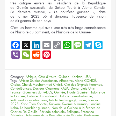
très critique
envers
les Présidents
de la République
de Guinée
successifs,
de Sékou Touré
à Alpha Condé.
Sa dernière
missive,
«
Le bourbier
guinéen
», date
de janvier 2023
où il dénonce
l’absence
de vision
de dirigeants
de son pays.
C’est
un homme
qui avait
une très
très large
connaissance
de l’histoire
du continent,
de l’histoire
de la Guinée.
Facebook
X
LinkedIn
Email
Copy
WhatsApp
Message
Teleg
Sky
Link
Viber
WeChat
Reddit
Pinterest
Category:
Afrique
,
Côte d'Ivoire
,
Guinée
,
Kankan
,
USA
Tags:
African Studies Association
,
Alfabarre
,
Alpha CONDÉ
,
Chaka
,
Cheick Mouhammad Chérif
,
Cité des Grands Hommes
,
Condoléances
,
Docteur Ousmane KABA
,
Doha
,
États-Unis
,
France
,
Guerriers du PADES
,
Guinée
,
Haute Guinée
,
Histoire de
la Guinée
,
Histoire du continent
,
Historien ouest-africain
,
Indépendances africaines
,
Intellectuel engagé
,
Islam
,
Janvier
2023
,
Kaba Tron Konaté
,
Kankan
,
Kwame Nkrumah
,
Lanciné
Kaba
,
Le bourbier guinéen
,
Non de la Guinée à la France de
Charles De Gaulle
,
Période coloniale
,
Politique
,
Présence
Africaine
,
Présidents de la République de Guinée
,
Professeur