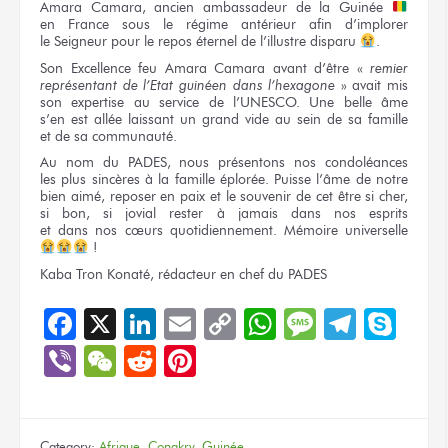
Amara Camara, ancien ambassadeur
de la Guinée
en France
sous le régime
antérieur afin d’implorer
le Seigneur
pour le repos
éternel
de l’illustre
disparu
.
Son Excellence
feu Amara Camara avant d’être
«
remier
représentant
de l’Etat
guinéen
dans l’hexagone
»
avait mis
son expertise
au service
de l’UNESCO.
Une belle
âme
s’en est
allée laissant
un grand
vide
au sein
de sa famille
et de sa communauté.
Au nom
du PADES,
nous présentons
nos condoléances
les plus
sincères
à la famille
éplorée. Puisse l’âme
de notre
bien aimé, reposer
en paix
et le souvenir
de cet être
si cher,
si bon,
si jovial
rester
à jamais
dans nos esprits
et dans nos cœurs
quotidiennement. Mémoire universelle
!
Kaba Tron Konaté, rédacteur
en chef
du PADES
Facebook
X
LinkedIn
Email
Copy
WhatsApp
Message
Teleg
Sky
Link
Viber
WeChat
Reddit
Pinterest
Category:
Afrique
,
Conakry
,
Guinée