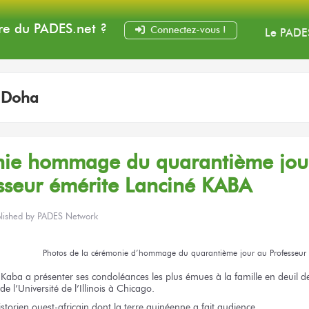
e du PADES
.net
?
Connectez-vous !
Le PADE
:
Doha
onie hommage
du quarantième
jou
sseur
émérite
Lanciné KABA
lished by
PADES Network
Photos
de la cérémonie
d’hommage
du quarantième
jour
au Professeur
 Kaba
a présenter
ses condoléances
les plus émues
à la famille
en deuil
d
de l’Université
de l’Illinois
à Chicago.
storien ouest-africain
dont la terre
guinéenne
a fait
audience.