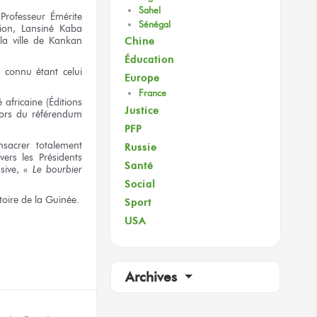
Sahel
rofesseur Émérite
Sénégal
tion,
Lansiné Kaba
la ville
de Kankan
Chine
Éducation
s
connu étant celui
Europe
France
 africaine (Éditions
Justice
lors du référendum
PFP
sacrer
totalement
Russie
vers
les Présidents
Santé
sive,
«
Le bourbier
Social
toire
de la Guinée.
Sport
USA
terest
Archives