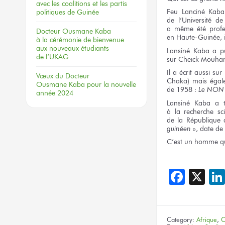
avec les coalitions
et les partis
Feu
Lanciné Kaba
politiques
de Guinée
de l’Université
de 
a même
été profe
Docteur
Ousmane Kaba
en Haute-Guinée,
à la cérémonie
de bienvenue
aux nouveaux
étudiants
Lansiné Kaba
a p
de l’UKAG
sur Cheick
Mouhamm
Il a écrit aussi
sur
Vœux
du Docteur
Chaka)
mais égal
Ousmane Kaba
pour la nouvelle
de 1958 :
Le NON
année 2024
Lansiné Kaba
a 
à la recherche
sci
de la République
guinéen
», date
de 
C’est
un homme
q
Face
X
Category:
Afrique
,
C