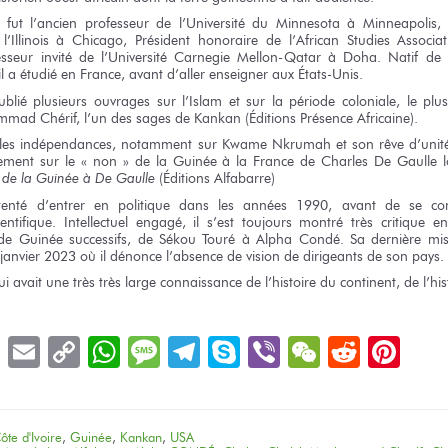
fut l’ancien
professeur
de l’Université
du Minnesota
à Minneapolis,
P
l’Illinois
à Chicago,
Président honoraire
de l’African
Studies Associa
sseur invité
de l’Université
Carnegie Mellon-Qatar
à Doha.
Natif
de 
il a étudié
en France,
avant d’aller enseigner
aux États-Unis.
ublié
plusieurs ouvrages
sur l’Islam
et sur la période
coloniale,
le plu
ad Chérif, l’un
des sages
de Kankan
(Éditions Présence Africaine).
 les indépendances,
notamment
sur Kwame
Nkrumah
et son rêve
d’unité
ement
sur le « non »
de la Guinée
à la France
de Charles
De Gaulle
de la Guinée
à De Gaulle
(Éditions Alfabarre)
tenté
d’entrer
en politique
dans
les années
1990, avant
de se con
entifique. Intellectuel engagé,
il s’est
toujours montré
très critique
en
de Guinée
successifs,
de Sékou Touré
à Alpha Condé.
Sa dernière
mis
janvier 2023
où il dénonce
l’absence
de vision
de dirigeants
de son pays.
ui avait
une très
très large
connaissance
de l’histoire
du continent,
de l’his
book
LinkedIn
Email
Copy
WhatsApp
Message
Telegram
Skype
Viber
WeChat
Reddit
Pin
Link
ôte d'Ivoire
,
Guinée
,
Kankan
,
USA