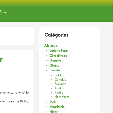
S
Catégories
Afrique
Burkina Faso
Côte d'Ivoire
r
Gambie
Ghana
Guinée
Boké
Conakry
Faranah
Kankan
Kindia
émérite
Lanciné KABA
Nzérékoré
e feu
Lanciné Kaba,
Mali
Mauritanie
Niger