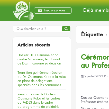
Déjà membr
Inscrivez-vous !
Étiquette 
Articles récents
Dossier
Dr. Ousmane Kaba
Cérém
contre Makanera,
le tribunal
de Dixinn
ajourne
sa décision
au Profe
Transition guinéenne, réaction
du Dr. Ousmane Kaba à la mise
9 juillet 2023
Pub
en place de délégations
spéciales dans les communes
Rencontre
avec le Docteur
Docteur
Ousmane
Ousmane Kaba
et les cadres
Professeur émérite
du PADES
dans le cadre
du programme
de plaidoirie
Qui est
ce grand
hi