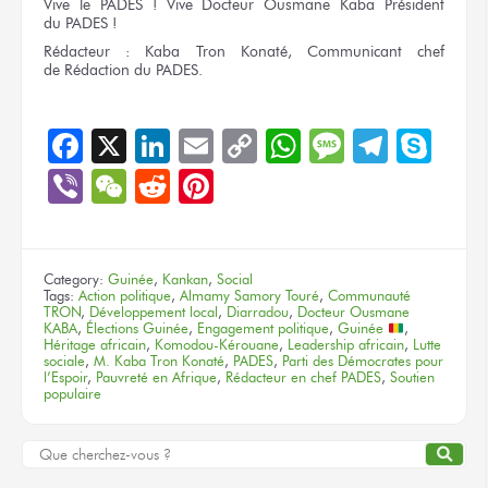
Vive
le PADES !
Vive Docteur
Ousmane Kaba
Président
du PADES !
Rédacteur :
Kaba Tron Konaté, Communicant chef
de Rédaction
du PADES.
Facebook
X
LinkedIn
Email
Copy
WhatsApp
Message
Teleg
Sky
Link
Viber
WeChat
Reddit
Pinterest
Category:
Guinée
,
Kankan
,
Social
Tags:
Action politique
,
Almamy Samory Touré
,
Communauté
TRON
,
Développement local
,
Diarradou
,
Docteur Ousmane
KABA
,
Élections Guinée
,
Engagement politique
,
Guinée
,
Héritage africain
,
Komodou-Kérouane
,
Leadership africain
,
Lutte
sociale
,
M. Kaba Tron Konaté
,
PADES
,
Parti des Démocrates pour
l’Espoir
,
Pauvreté en Afrique
,
Rédacteur en chef PADES
,
Soutien
populaire