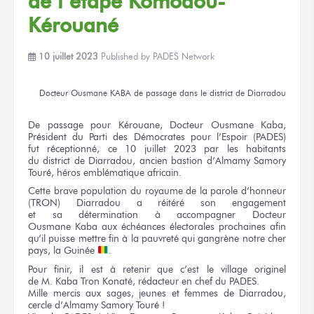
de l’étape
Komodou-
Kérouané
10 juillet 2023
Published by
PADES Network
Docteur
Ousmane KABA
de passage
dans le district
de Diarradou
De passage
pour Kérouane,
Docteur
Ousmane Kaba,
Président
du Parti
des Démocrates
pour l’Espoir
(PADES)
fut réceptionné,
ce 10
juillet 2023
par les habitants
du district
de Diarradou,
ancien bastion d’Almamy Samory
Touré, héros emblématique africain.
Cette brave
population
du royaume
de la parole
d’honneur
(TRON) Diarradou
a réitéré
son engagement
et sa détermination
à accompagner
Docteur
Ousmane Kaba
aux échéances
électorales prochaines afin
qu’il puisse
mettre fin
à la pauvreté
qui gangrène
notre cher
pays,
la Guinée
.
Pour finir,
il est
à retenir
que c’est
le village
originel
de M. Kaba
Tron Konaté, rédacteur
en chef
du PADES.
Mille mercis
aux sages,
jeunes
et femmes
de Diarradou,
cercle d’Almamy Samory
Touré !