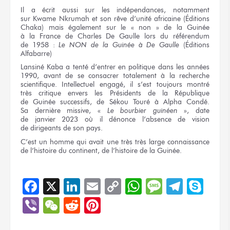
Il a écrit aussi
sur les indépendances,
notamment
sur Kwame
Nkrumah
et son rêve
d’unité africaine (Éditions
Chaka)
mais également
sur le « non »
de la Guinée
à la France
de Charles
De Gaulle
lors du référendum
de 1958 :
Le NON
de la Guinée
à De Gaulle
(Éditions
Alfabarre)
Lansiné Kaba
a tenté
d’entrer
en politique
dans
les années
1990, avant
de se consacrer
totalement
à la recherche
scientifique. Intellectuel engagé,
il s’est
toujours montré
très critique
envers
les Présidents
de la République
de Guinée
successifs,
de Sékou Touré
à Alpha Condé.
Sa dernière
missive,
«
Le bourbier
guinéen
», date
de janvier 2023
où il dénonce
l’absence
de vision
de dirigeants
de son pays.
C’est
un homme
qui avait
une très
très large
connaissance
de l’histoire
du continent,
de l’histoire
de la Guinée.
Facebook
X
LinkedIn
Email
Copy
WhatsApp
Message
Teleg
Sky
Link
Viber
WeChat
Reddit
Pinterest