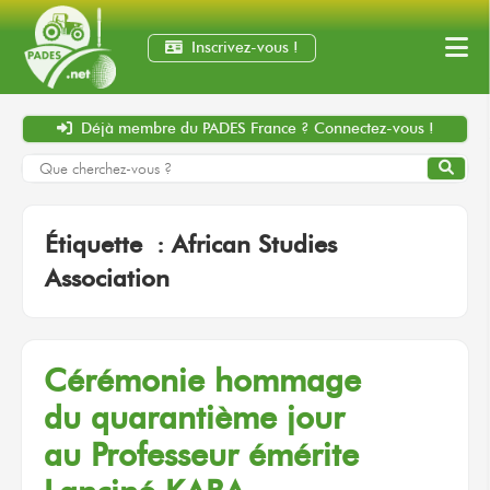
Inscrivez-vous !
Déjà membre
du PADES France ?
Connectez-vous !
Étiquette :
African Studies
Association
Cérémonie hommage
du quarantième
jour
au Professeur
émérite