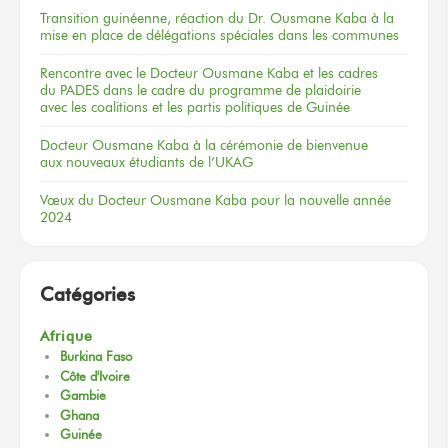
Transition guinéenne, réaction du Dr. Ousmane Kaba à la
mise en place de délégations spéciales dans les communes
Rencontre
avec le Docteur
Ousmane Kaba
et les cadres
du PADES
dans le cadre
du programme
de plaidoirie
avec les coalitions
et les partis
politiques
de Guinée
Docteur
Ousmane Kaba
à la cérémonie
de bienvenue
aux nouveaux
étudiants
de l’UKAG
Vœux
du Docteur
Ousmane Kaba
pour la nouvelle
année
2024
Catégories
Afrique
Burkina Faso
Côte d'Ivoire
Gambie
Ghana
Guinée