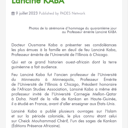
Lanciné KABA
9 juillet 2023
Published by
PADES Network
Photos
de la cérémonie
d’hommage
du quarantième
jour
au Professeur
émérite
Lanciné KABA
Docteur
Ousmane Kaba
a présenter
ses condoléances
les plus émues
à la famille
en deuil
de feu
Lanciné Kaba,
Professeur émérite
de l’Université
de l’Illinois
à Chicago.
Qui est
ce grand
historien ouest-africain
dont la terre
guinéenne
a fait
audience.
Feu
Lanciné Kaba
fut l’ancien
professeur
de l’Université
du Minnesota
à Minneapolis,
Professeur Émérite
de l’Université
de l’Illinois
à Chicago,
Président honoraire
de l’African
Studies Association,
Lansiné Kaba
a même
été
professeur invité
de l’Université
Carnegie Mellon-Qatar
à Doha.
Natif
de la ville
de Kankan
en Haute-Guinée,
il a étudié
en France,
avant d’aller enseigner
aux États-Unis.
Lansiné Kaba
a publié
plusieurs ouvrages
sur l’Islam
et sur la période
coloniale,
le plus
connu étant celui
sur Cheick
Mouhammad Chérif, l’un
des sages
de Kankan
(Éditions Présence Africaine).