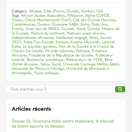
Category:
Afrique
,
Côte d'Ivoire
,
Guinée
,
Kankan
,
USA
Tags:
African Studies Association
,
Alfabarre
,
Alpha CONDÉ
,
Chaka
,
Cheick Mouhammad Chérif
,
Cité des Grands Hommes
,
Condoléances
,
Docteur Ousmane KABA
,
Doha
,
États-Unis
,
France
,
Guerriers du PADES
,
Guinée
,
Haute Guinée
,
Histoire de
la Guinée
,
Histoire du continent
,
Historien ouest-africain
,
Indépendances africaines
,
Intellectuel engagé
,
Islam
,
Janvier
2023
,
Kaba Tron Konaté
,
Kankan
,
Kwame Nkrumah
,
Lanciné
Kaba
,
Le bourbier guinéen
,
Non de la Guinée à la France de
Charles De Gaulle
,
Période coloniale
,
Politique
,
Présence
Africaine
,
Présidents de la République de Guinée
,
Professeur
émérite
,
Recherche scientifique
,
Référendum de 1958
,
Rêve
d'unité africaine
,
Sékou Touré
,
Université Carnegie Mellon-Qatar
,
Université de l'Illinois à Chicago
,
Université de Minnesota à
Minneapolis
,
Vision politique
Articles récents
Dossier
Dr. Ousmane Kaba
contre Makanera,
le tribunal
de Dixinn
ajourne
sa décision