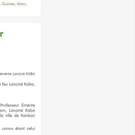
,
Guinée
,
Islam
,
r
émérite
Lanciné KABA
e feu
Lanciné Kaba,
rofesseur Émérite
tion,
Lansiné Kaba
la ville
de Kankan
s
connu étant celui