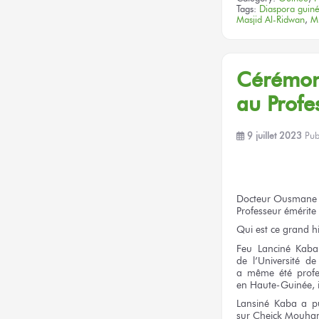
Tags:
Diaspora guin
Masjid Al-Ridwan
,
M
Cérém
au Profe
9 juillet 2023
Pub
Docteur
Ousmane
Professeur émérite
Qui est
ce grand
hi
Feu
Lanciné Kaba
de l’Université
de 
a même
été profe
en Haute-Guinée,
Lansiné Kaba
a p
sur Cheick
Mouhamm