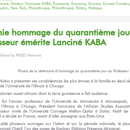
éenne
,
Docteur Ousmane KABA
,
Économie
,
Economy
,
Guinea
,
Guinea Conakry
uslim
,
New York
,
Philanthropie
,
Philanthropist
,
Politics
,
Politique
onie hommage
du quarantième
jou
sseur
émérite
Lanciné KABA
lished by
PADES Network
Photos
de la cérémonie
d’hommage
du quarantième
jour
au Professeur
 Kaba
a présenter
ses condoléances
les plus émues
à la famille
en deuil
d
de l’Université
de l’Illinois
à Chicago.
storien ouest-africain
dont la terre
guinéenne
a fait
audience.
fut l’ancien
professeur
de l’Université
du Minnesota
à Minneapolis,
P
l’Illinois
à Chicago,
Président honoraire
de l’African
Studies Associa
sseur invité
de l’Université
Carnegie Mellon-Qatar
à Doha.
Natif
de 
il a étudié
en France,
avant d’aller enseigner
aux États-Unis.
ublié
plusieurs ouvrages
sur l’Islam
et sur la période
coloniale,
le plu
ad Chérif, l’un
des sages
de Kankan
(Éditions Présence Africaine).