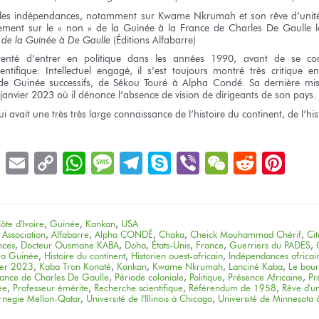
 les indépendances,
notamment
sur Kwame
Nkrumah
et son rêve
d’unité
ement
sur le « non »
de la Guinée
à la France
de Charles
De Gaulle
de la Guinée
à De Gaulle
(Éditions Alfabarre)
tenté
d’entrer
en politique
dans
les années
1990, avant
de se con
entifique. Intellectuel engagé,
il s’est
toujours montré
très critique
en
de Guinée
successifs,
de Sékou Touré
à Alpha Condé.
Sa dernière
mis
janvier 2023
où il dénonce
l’absence
de vision
de dirigeants
de son pays.
ui avait
une très
très large
connaissance
de l’histoire
du continent,
de l’his
book
LinkedIn
Email
Copy
WhatsApp
Message
Telegram
Skype
Viber
WeChat
Reddit
Pin
Link
ôte d'Ivoire
,
Guinée
,
Kankan
,
USA
 Association
,
Alfabarre
,
Alpha CONDÉ
,
Chaka
,
Cheick Mouhammad Chérif
,
Ci
nces
,
Docteur Ousmane KABA
,
Doha
,
États-Unis
,
France
,
Guerriers du PADES
,
 la Guinée
,
Histoire du continent
,
Historien ouest-africain
,
Indépendances africai
ier 2023
,
Kaba Tron Konaté
,
Kankan
,
Kwame Nkrumah
,
Lanciné Kaba
,
Le bour
rance de Charles De Gaulle
,
Période coloniale
,
Politique
,
Présence Africaine
,
Pr
ée
,
Professeur émérite
,
Recherche scientifique
,
Référendum de 1958
,
Rêve d'un
arnegie Mellon-Qatar
,
Université de l'Illinois à Chicago
,
Université de Minnesota 