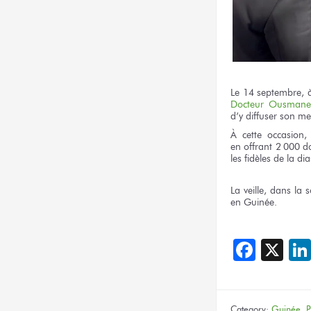
Le 14 septembre,
Docteur
Ousmane
d’y diffuser
son me
À cette occasion
en offrant
2
000 do
les fidèles
de la di
La veille,
dans la s
en Guinée.
Face
X
Category:
Guinée
,
P