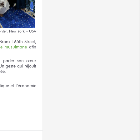
enter,
New York – USA
Bronx
165th Street,
ce musulmane
afin
t
parler
son cœur
Un geste
qui réjouit
née.
itique
et l’économie
terest