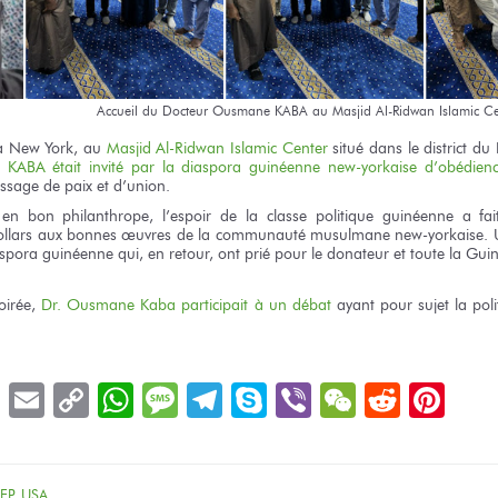
Accueil
du Docteur
Ousmane KABA
au Masjid
Al-Ridwan Islamic C
à New York,
au
Masjid Al-Ridwan Islamic Center
situé
dans le district
du 
 KABA
était invité
par la diaspora
guinéenne new-yorkaise
d’obédien
ssage
de paix
et d’union.
,
en bon
philanthrope, l’espoir
de la classe
politique guinéenne
a fai
llars
aux bonnes
œuvres
de la communauté
musulmane new-yorkaise.
aspora
guinéenne qui,
en retour,
ont prié
pour le donateur
et toute
la Gui
oirée,
Dr. Ousmane Kaba
participait
à un débat
ayant
pour sujet
la pol
book
LinkedIn
Email
Copy
WhatsApp
Message
Telegram
Skype
Viber
WeChat
Reddit
Pin
Link
FP
,
USA