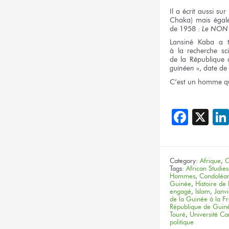
Il a écrit aussi
sur
Chaka)
mais égal
de 1958 :
Le NON
Lansiné Kaba
a 
à la recherche
sci
de la République
guinéen
», date
de 
C’est
un homme
q
Face
X
Category:
Afrique
,
C
Tags:
African Studies
Hommes
,
Condoléa
Guinée
,
Histoire de
engagé
,
Islam
,
Janv
de la Guinée à la F
République de Guin
Touré
,
Université C
politique