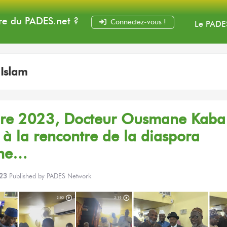
e du PADES
.net
?
Connectez-vous !
Le PADE
:
Islam
re 2023,
Docteur
Ousmane Kaba
à la rencontre
de la diaspora
nne…
023
Published by
PADES Network