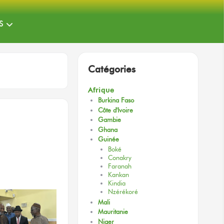
S
Catégories
Afrique
Burkina Faso
Côte d'Ivoire
Gambie
Ghana
Guinée
Boké
Conakry
Faranah
Kankan
Kindia
Nzérékoré
Mali
Mauritanie
Niger