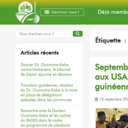
Déjà membr
Inscrivez-vous !
Étiquette 
Articles récents
Dossier
Dr. Ousmane Kaba
Septemb
contre Makanera,
le tribunal
de Dixinn
ajourne
sa décision
aux USA
guinée
Transition guinéenne, réaction
du Dr. Ousmane Kaba à la mise
en place de délégations
spéciales dans les communes
15 septembre 2
Rencontre
avec le Docteur
Ousmane Kaba
et les cadres
du PADES
dans le cadre
du programme
de plaidoirie