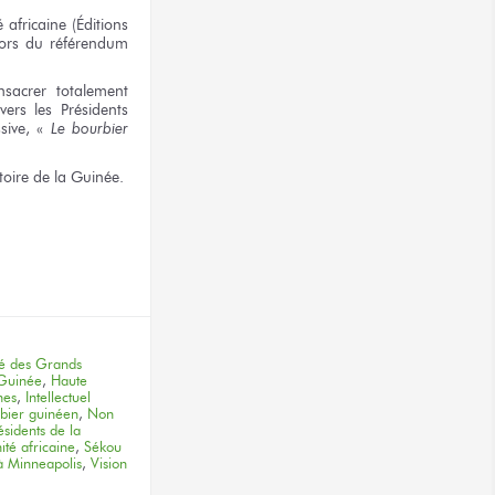
 africaine (Éditions
lors du référendum
sacrer
totalement
vers
les Présidents
sive,
«
Le bourbier
toire
de la Guinée.
terest
té des Grands
Guinée
,
Haute
nes
,
Intellectuel
bier guinéen
,
Non
ésidents de la
ité africaine
,
Sékou
à Minneapolis
,
Vision