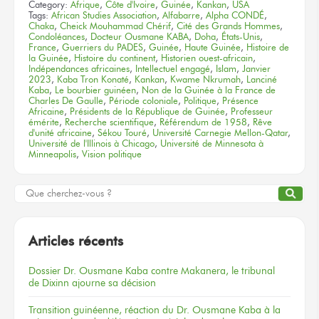
Category:
Afrique
,
Côte d'Ivoire
,
Guinée
,
Kankan
,
USA
Tags:
African Studies Association
,
Alfabarre
,
Alpha CONDÉ
,
Chaka
,
Cheick Mouhammad Chérif
,
Cité des Grands Hommes
,
Condoléances
,
Docteur Ousmane KABA
,
Doha
,
États-Unis
,
France
,
Guerriers du PADES
,
Guinée
,
Haute Guinée
,
Histoire de
la Guinée
,
Histoire du continent
,
Historien ouest-africain
,
Indépendances africaines
,
Intellectuel engagé
,
Islam
,
Janvier
2023
,
Kaba Tron Konaté
,
Kankan
,
Kwame Nkrumah
,
Lanciné
Kaba
,
Le bourbier guinéen
,
Non de la Guinée à la France de
Charles De Gaulle
,
Période coloniale
,
Politique
,
Présence
Africaine
,
Présidents de la République de Guinée
,
Professeur
émérite
,
Recherche scientifique
,
Référendum de 1958
,
Rêve
d'unité africaine
,
Sékou Touré
,
Université Carnegie Mellon-Qatar
,
Université de l'Illinois à Chicago
,
Université de Minnesota à
Minneapolis
,
Vision politique
Articles récents
Dossier
Dr. Ousmane Kaba
contre Makanera,
le tribunal
de Dixinn
ajourne
sa décision
Transition guinéenne, réaction du Dr. Ousmane Kaba à la