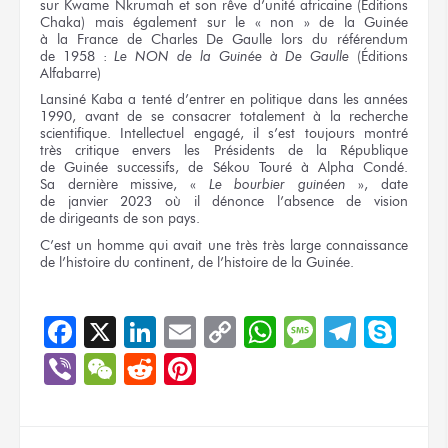
sur Kwame
Nkrumah
et son rêve
d’unité africaine (Éditions
Chaka)
mais également
sur le « non »
de la Guinée
à la France
de Charles
De Gaulle
lors du référendum
de 1958 :
Le NON
de la Guinée
à De Gaulle
(Éditions
Alfabarre)
Lansiné Kaba
a tenté
d’entrer
en politique
dans
les années
1990, avant
de se consacrer
totalement
à la recherche
scientifique. Intellectuel engagé,
il s’est
toujours montré
très critique
envers
les Présidents
de la République
de Guinée
successifs,
de Sékou Touré
à Alpha Condé.
Sa dernière
missive,
«
Le bourbier
guinéen
», date
de janvier 2023
où il dénonce
l’absence
de vision
de dirigeants
de son pays.
C’est
un homme
qui avait
une très
très large
connaissance
de l’histoire
du continent,
de l’histoire
de la Guinée.
Facebook
X
LinkedIn
Email
Copy
WhatsApp
Message
Teleg
Sky
Link
Viber
WeChat
Reddit
Pinterest