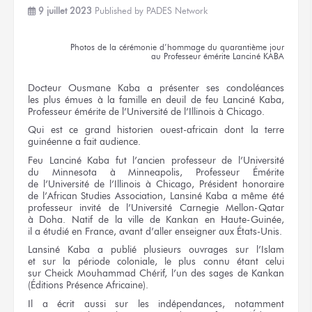
9 juillet 2023
Published by
PADES Network
Photos
de la cérémonie
d’hommage
du quarantième
jour
au Professeur
émérite
Lanciné KABA
Docteur
Ousmane Kaba
a présenter
ses condoléances
les plus émues
à la famille
en deuil
de feu
Lanciné Kaba,
Professeur émérite
de l’Université
de l’Illinois
à Chicago.
Qui est
ce grand
historien ouest-africain
dont la terre
guinéenne
a fait
audience.
Feu
Lanciné Kaba
fut l’ancien
professeur
de l’Université
du Minnesota
à Minneapolis,
Professeur Émérite
de l’Université
de l’Illinois
à Chicago,
Président honoraire
de l’African
Studies Association,
Lansiné Kaba
a même
été
professeur invité
de l’Université
Carnegie Mellon-Qatar
à Doha.
Natif
de la ville
de Kankan
en Haute-Guinée,
il a étudié
en France,
avant d’aller enseigner
aux États-Unis.
Lansiné Kaba
a publié
plusieurs ouvrages
sur l’Islam
et sur la période
coloniale,
le plus
connu étant celui
sur Cheick
Mouhammad Chérif, l’un
des sages
de Kankan
(Éditions Présence Africaine).
Il a écrit aussi
sur les indépendances,
notamment