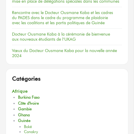
mise en place de délégations spéciales dans les communes
Rencontre
avec le Docteur
Ousmane Kaba
et les cadres
du PADES
dans le cadre
du programme
de plaidoirie
avec les coalitions
et les partis
politiques
de Guinée
Docteur
Ousmane Kaba
à la cérémonie
de bienvenue
aux nouveaux
étudiants
de l’UKAG
Vœux
du Docteur
Ousmane Kaba
pour la nouvelle
année
2024
Catégories
Afrique
Burkina Faso
Côte d'Ivoire
Gambie
Ghana
Guinée
Boké
Conakry