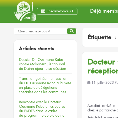
Déjà membr
Inscrivez-vous !
Étiquette 
Articles récents
Dossier
Dr. Ousmane Kaba
Docteur
contre Makanera,
le tribunal
de Dixinn
ajourne
sa décision
réceptio
Transition guinéenne, réaction
du Dr. Ousmane Kaba à la mise
11 juillet 2023
P
en place de délégations
spéciales dans les communes
Rencontre
avec le Docteur
Aussitôt arrivé
à 
Ousmane Kaba
et les cadres
chez le patriarche
du PADES
dans le cadre
du programme
de plaidoirie
Très falot
envers
s