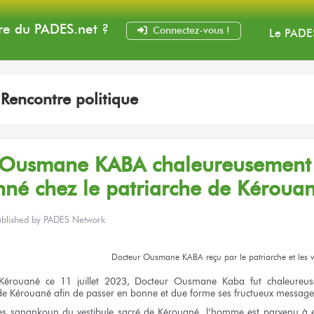
e du PADES
.net
?
Connectez-vous !
Le PADE
:
Rencontre politique
Ousmane KABA
chaleureusement
nné
chez le patriarche
de Kérouan
ublished by
PADES Network
Docteur
Ousmane KABA
reçu
par le patriarche
et les 
Kérouané
ce 11
juillet 2023, Docteur
Ousmane Kaba
fut chaleureus
de Kérouané
afin
de passer
en bonne
et due
forme
ses fructueux
message
es sanankoun
du vestibule
sacré
de Kérouané,
l’homme
est parvenu
à e