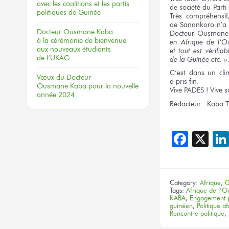
avec les coalitions
et les partis
de société
du Parti
politiques
de Guinée
Très compréhensi
de Sanankoro
n’a
Docteur
Ousmane Kaba
Docteur
Ousmane
à la cérémonie
de bienvenue
en Afrique
de l’Ou
aux nouveaux
étudiants
et tout est vérifiab
de l’UKAG
de la Guinée
etc. »
C’est
dans un cli
Vœux
du Docteur
a pris fin.
Ousmane Kaba
pour la nouvelle
Vive PADES !
Vive
s
année 2024
Rédacteur :
Kaba T
Face
X
Category:
Afrique
,
G
Tags:
Afrique de l’O
KABA
,
Engagement p
guinéen
,
Politique af
Rencontre politique
,