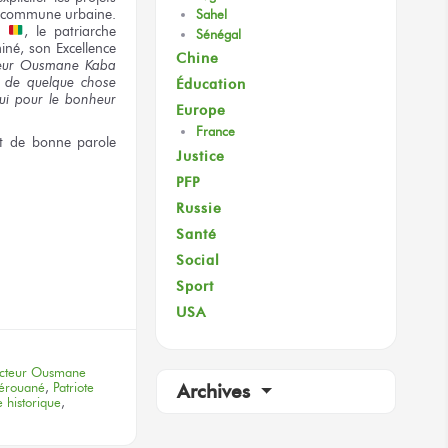
a commune
urbaine.
Sahel
e
,
le patriarche
Sénégal
iné,
son Excellence
Chine
eur
Ousmane Kaba
e
de quelque chose
Éducation
ui
pour
le bonheur
Europe
France
t de bonne
parole
Justice
PFP
Russie
Santé
Social
terest
Sport
USA
cteur Ousmane
Kérouané
,
Patriote
Archives
 historique
,