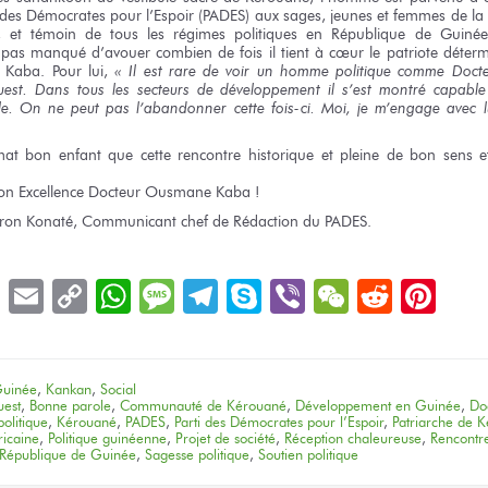
des Démocrates
pour l’Espoir
(PADES)
aux sages,
jeunes
et femmes
de l
f,
et témoin
de tous
les régimes
politiques
en République
de Guiné
 pas
manqué d’avouer combien
de fois
il tient
à cœur
le patriote
déterm
 Kaba.
Pour lui,
« Il est rare
de voir
un homme
politique comme Doct
est.
Dans tous
les secteurs
de développement
il s’est montré
capabl
le.
On ne peut pas
l’abandonner
cette fois-ci.
Moi,
je m’engage
avec l
.
mat
bon enfant
que
cette rencontre
historique
et pleine
de bon
sens
e
on Excellence
Docteur
Ousmane Kaba !
ron Konaté, Communicant chef
de Rédaction
du PADES.
book
LinkedIn
Email
Copy
WhatsApp
Message
Telegram
Skype
Viber
WeChat
Reddit
Pin
Link
uinée
,
Kankan
,
Social
uest
,
Bonne parole
,
Communauté de Kérouané
,
Développement en Guinée
,
Do
olitique
,
Kérouané
,
PADES
,
Parti des Démocrates pour l’Espoir
,
Patriarche de 
ricaine
,
Politique guinéenne
,
Projet de société
,
Réception chaleureuse
,
Rencontre
République de Guinée
,
Sagesse politique
,
Soutien politique