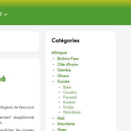
S
Catégories
Afrique
Burkina Faso
Côte d'Ivoire
Gambie
é
Ghana
Guinée
Boké
Conakry
Faranah
Kankan
Kindia
villageois
de Kérouané
Nzérékoré
ement réceptionné
Mali
s.
Mauritanie
xpliciter
les projets
Niger