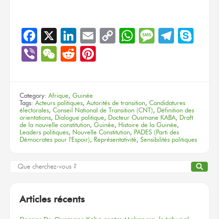
Facebook
X
LinkedIn
Email
Copy
WhatsApp
Message
Teleg
Sky
Link
Viber
WeChat
Reddit
Pinterest
Category:
Afrique
,
Guinée
Tags:
Acteurs politiques
,
Autorités de transition
,
Candidatures
électorales
,
Conseil National de Transition (CNT)
,
Définition des
orientations
,
Dialogue politique
,
Docteur Ousmane KABA
,
Draft
de la nouvelle constitution
,
Guinée
,
Histoire de la Guinée
,
Leaders politiques
,
Nouvelle Constitution
,
PADES (Parti des
Démocrates pour l'Espoir)
,
Représentativité
,
Sensibilités politiques
Articles récents