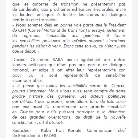
que les autorités
de transition
ne présenteront pas
de candidat(s)
aux prochaines
échéances électorales, invite
les leaders
politiques
à faciliter
les cadres
de dialogue
pendant
cette transition.
«
Nous sommes
déjà
en bonne
voie parce que
le Président
du CNT
(Conseil National
de Transition)
a essayé,
justement,
de regrouper
l’ensemble
des guinéens
et toutes
les sensibilités
politiques afin
qu’elles puissent
s’exprimer
pendant
les débat
à venir.
Donc
cette fois-ci,
ce n’était
juste
que le début.
»
Docteur
Ousmane KABA
pense également
aux autres
leaders politiques
qui n’ont pas
pris part
à ce dialogue
national,
et exige
à cet effet
leur représentativité
car,
pour lui,
ils sont
représentatifs
de sensibilités
incontournables.
«
Je pense
que toutes
les sensibilités
seront là.
Chacun
pourra s’exprimer.
Nous allons
aussi tenir compte
de notre
propre histoire
des guinéens.
Les acteurs
politiques
qui n’étaient pas
présents,
nous allons
faire
de telle
sorte
que eux
aussi
ils représentent
une grande
sensibilité
en Guinée
pour
qu’ils puissent
participer
à la définition
de ces grandes
orientations,
au draft
de la nouvelle
constitution
», a-t-il déclaré.
Rédacteur :
Kaba Tron Konaté, Communicant chef
de Rédaction
du PADES.