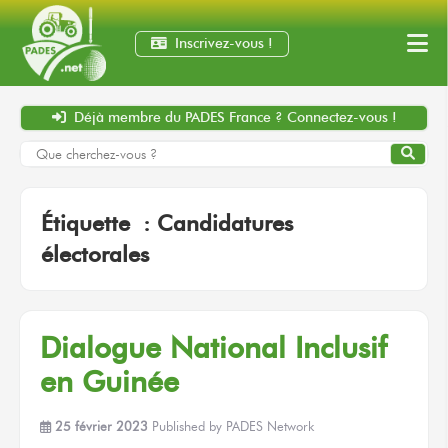
Inscrivez-vous !
Déjà membre
du PADES France ?
Connectez-vous !
Étiquette :
Candidatures
électorales
Dialogue National Inclusif
en Guinée
25 février 2023
Published by
PADES Network