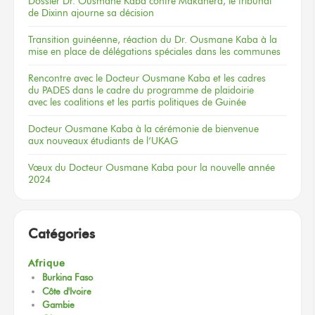
Dossier
Dr. Ousmane Kaba
contre Makanera,
le tribunal
de Dixinn
ajourne
sa décision
Transition guinéenne, réaction du Dr. Ousmane Kaba à la
mise en place de délégations spéciales dans les communes
Rencontre
avec le Docteur
Ousmane Kaba
et les cadres
du PADES
dans le cadre
du programme
de plaidoirie
avec les coalitions
et les partis
politiques
de Guinée
Docteur
Ousmane Kaba
à la cérémonie
de bienvenue
aux nouveaux
étudiants
de l’UKAG
Vœux
du Docteur
Ousmane Kaba
pour la nouvelle
année
2024
Catégories
Afrique
Burkina Faso
Côte d'Ivoire
Gambie