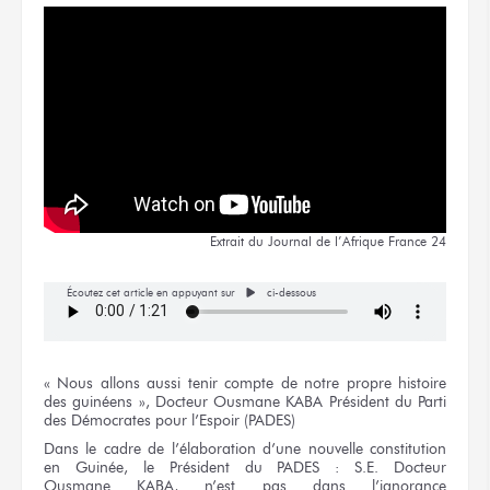
Extrait
du Journal
de l’Afrique
France 24
Écoutez cet article en appuyant sur
ci-dessous
« Nous allons
aussi tenir compte
de notre
propre histoire
des guinéens »,
Docteur
Ousmane KABA
Président
du Parti
des Démocrates
pour l’Espoir
(PADES)
Dans
le cadre
de l’élaboration
d’une nouvelle
constitution
en Guinée,
le Président
du PADES :
S.E. Docteur
Ousmane KABA,
n’est pas dans l’ignorance