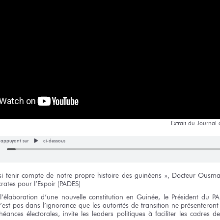
Extrait
du Journal
n appuyant sur
ci-dessous
i tenir compte
de notre
propre histoire
des guinéens »,
Docteur
Ousma
rates
pour l’Espoir
(PADES)
l’élaboration
d’une nouvelle
constitution
en Guinée,
le Président
du PA
’est pas dans l’ignorance
que les autorités
de transition
ne présenteront
éances électorales, invite
les leaders
politiques
à faciliter
les cadres
de