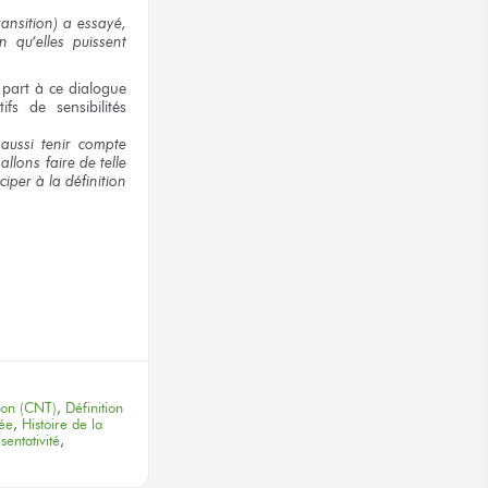
ansition)
a essayé,
fin
qu’elles puissent
 part
à ce dialogue
tifs
de sensibilités
aussi tenir compte
allons
faire
de telle
iciper
à la définition
terest
tion (CNT)
,
Définition
ée
,
Histoire de la
sentativité
,