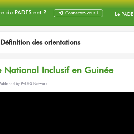
e du PADES
.net
?
Connectez-vous !
Le PADE
:
Définition des orientations
 National Inclusif
en Guinée
Published by
PADES Network