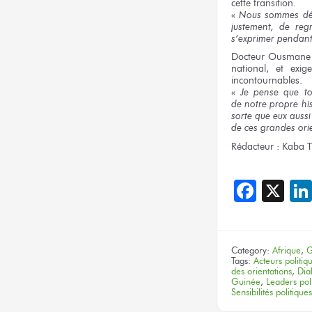
cette transition.
«
Nous sommes
dé
justement,
de reg
s’exprimer pendan
Docteur
Ousmane
national,
et exige
incontournables.
«
Je pense
que to
de notre
propre hi
sorte
que eux
auss
de ces grandes
ori
Rédacteur :
Kaba T
Face
X
Category:
Afrique
,
G
Tags:
Acteurs politiq
des orientations
,
Dia
Guinée
,
Leaders pol
Sensibilités politiques