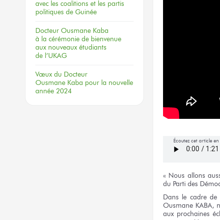
avec les coalitions
et les partis
politiques
de Guinée
Docteur
Ousmane Kaba
à la cérémonie
de bienvenue
aux nouveaux
étudiants
de l’UKAG
Vœux
du Docteur
Ousmane Kaba
pour la nouvelle
année 2024
Écoutez cet article e
« Nous allons
auss
du Parti
des Démoc
Dans
le cadre
de 
Ousmane KABA,
n
aux prochaines
éch