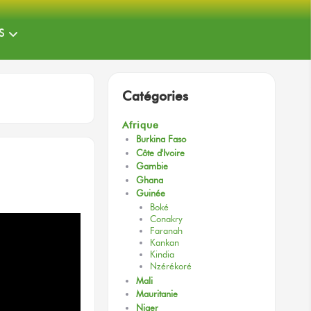
S
Catégories
Afrique
Burkina Faso
Côte d'Ivoire
Gambie
Ghana
Guinée
Boké
Conakry
Faranah
Kankan
Kindia
Nzérékoré
Mali
Mauritanie
Niger