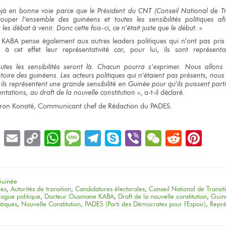
jà
en bonne
voie parce que
le Président
du CNT
(Conseil National
de Tr
rouper
l’ensemble
des guinéens
et toutes
les sensibilités
politiques a
t
les débat
à venir.
Donc
cette fois-ci,
ce n’était
juste
que le début.
»
 KABA
pense également
aux autres
leaders politiques
qui n’ont pas
pris
à cet effet
leur représentativité
car,
pour lui,
ils sont
représenta
utes
les sensibilités
seront là.
Chacun pourra s’exprimer.
Nous allons
stoire
des guinéens.
Les acteurs
politiques
qui n’étaient pas
présents,
nous 
i
ils représentent
une grande
sensibilité
en Guinée
pour
qu’ils puissent
part
entations,
au draft
de la nouvelle
constitution
», a-t-il déclaré.
ron Konaté, Communicant chef
de Rédaction
du PADES.
book
LinkedIn
Email
Copy
WhatsApp
Message
Telegram
Skype
Viber
WeChat
Reddit
Pin
Link
uinée
ues
,
Autorités de transition
,
Candidatures électorales
,
Conseil National de Transi
logue politique
,
Docteur Ousmane KABA
,
Draft de la nouvelle constitution
,
Guin
itiques
,
Nouvelle Constitution
,
PADES (Parti des Démocrates pour l'Espoir)
,
Repré