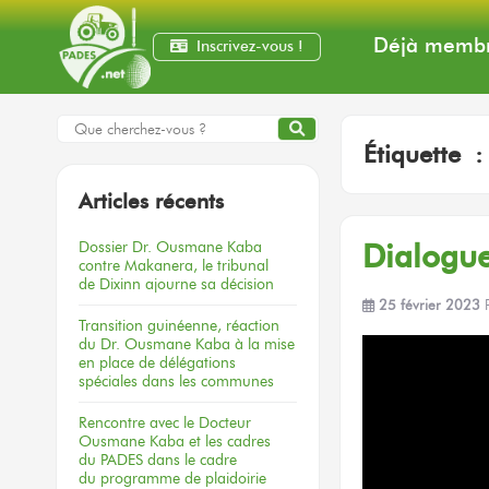
Déjà membr
Inscrivez-vous !
Étiquette 
Articles récents
Dossier
Dr. Ousmane Kaba
Dialogue
contre Makanera,
le tribunal
de Dixinn
ajourne
sa décision
25 février 2023
Transition guinéenne, réaction
du Dr. Ousmane Kaba à la mise
en place de délégations
spéciales dans les communes
Rencontre
avec le Docteur
Ousmane Kaba
et les cadres
du PADES
dans le cadre
du programme
de plaidoirie