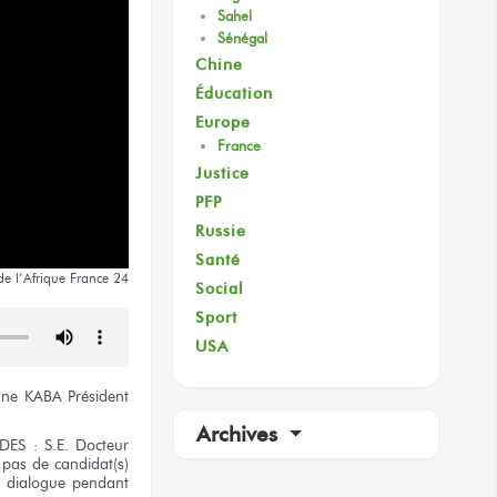
Sahel
Sénégal
Chine
Éducation
Europe
France
Justice
PFP
Russie
Santé
de l’Afrique
France 24
Social
Sport
USA
ne KABA
Président
Archives
DES :
S.E. Docteur
 pas
de candidat(s)
 dialogue pendant