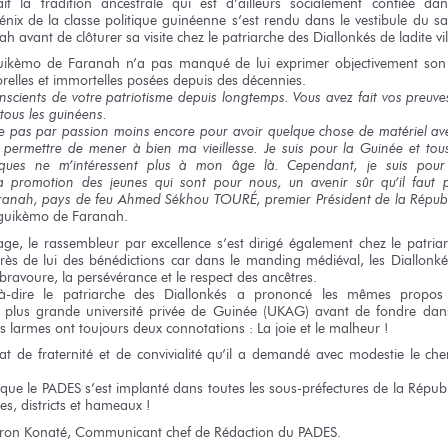
it
la tradition
ancestrale
qui est
d’ailleurs socialement confiée
dan
énix
de la classe
politique guinéenne
s’est rendu
dans le vestibule
du s
nah
avant
de clôturer
sa visite
chez le patriarche
des Diallonkés
de ladite
vil
guikèmo
de Faranah
n’a pas manqué
de lui exprimer
objectivement
son
relles
et immortelles
posées
depuis des décennies.
nscients
de votre patriotisme
depuis longtemps.
Vous avez
fait
vos preuve
tous
les guinéens.
e pas
par passion
moins encore
pour avoir
quelque chose
de matériel
av
 permettre
de mener
à bien
ma vieillesse.
Je suis
pour
la Guinée
et tou
iques
ne m’intéressent
plus
à mon âge
là. Cependant,
je suis
pou
la promotion
des jeunes
qui sont
pour nous,
un avenir
sûr
qu’il faut
p
ranah,
pays
de feu
Ahmed Sékhou TOURÉ, premier Président
de la Répub
iguikèmo
de Faranah.
lage,
le rassembleur
par excellence
s’est dirigé
également
chez le patria
rès
de lui
des bénédictions
car dans
le manding
médiéval,
les Diallonké
 bravoure,
la persévérance
et le respect
des ancêtres.
à-dire
le patriarche
des Diallonkés
a prononcé
les mêmes
propos m
 plus
grande université privée
de Guinée
(UKAG) avant
de fondre
dan
es larmes
ont toujours
deux connotations :
La joie
et le malheur !
at
de fraternité
et de convivialité
qu’il a demandé
avec modestie
le ch
que le PADES
s’est implanté
dans toutes
les sous-préfectures
de la Répub
ges,
districts
et hameaux !
ron Konaté, Communicant chef
de Rédaction
du PADES.