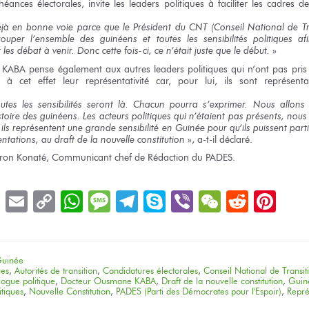
éances électorales, invite
les leaders
politiques
à faciliter
les cadres
de
jà
en bonne
voie parce que
le Président
du CNT
(Conseil National
de Tr
rouper
l’ensemble
des guinéens
et toutes
les sensibilités
politiques a
t
les débat
à venir.
Donc
cette fois-ci,
ce n’était
juste
que le début.
»
 KABA
pense également
aux autres
leaders politiques
qui n’ont pas
pris
à cet effet
leur représentativité
car,
pour lui,
ils sont
représenta
utes
les sensibilités
seront là.
Chacun pourra s’exprimer.
Nous allons
stoire
des guinéens.
Les acteurs
politiques
qui n’étaient pas
présents,
nous 
i
ils représentent
une grande
sensibilité
en Guinée
pour
qu’ils puissent
part
entations,
au draft
de la nouvelle
constitution
», a-t-il déclaré.
ron Konaté, Communicant chef
de Rédaction
du PADES.
book
LinkedIn
Email
Copy
WhatsApp
Message
Telegram
Skype
Viber
WeChat
Reddit
Pin
Link
uinée
ues
,
Autorités de transition
,
Candidatures électorales
,
Conseil National de Transi
logue politique
,
Docteur Ousmane KABA
,
Draft de la nouvelle constitution
,
Guin
itiques
,
Nouvelle Constitution
,
PADES (Parti des Démocrates pour l'Espoir)
,
Repré