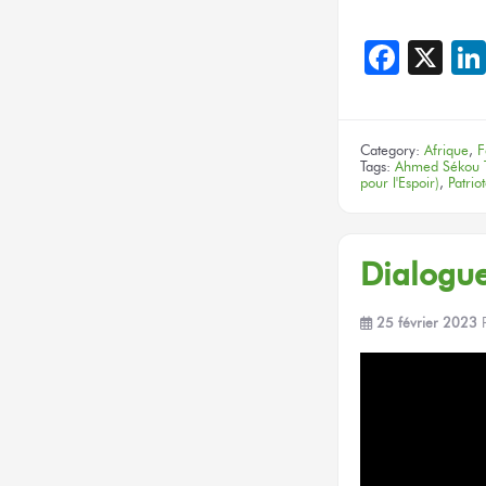
Face
X
Category:
Afrique
,
F
Tags:
Ahmed Sékou 
pour l'Espoir)
,
Patrio
Dialogue
25 février 2023