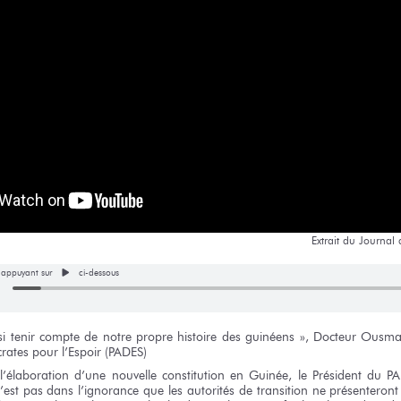
Extrait
du Journal
n appuyant sur
ci-dessous
i tenir compte
de notre
propre histoire
des guinéens »,
Docteur
Ousma
rates
pour l’Espoir
(PADES)
l’élaboration
d’une nouvelle
constitution
en Guinée,
le Président
du PA
’est pas dans l’ignorance
que les autorités
de transition
ne présenteront