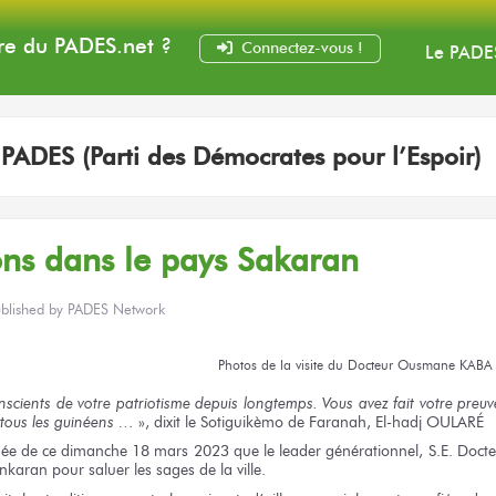
e du PADES
.net
?
Connectez-vous !
Le PADE
:
PADES (Parti des Démocrates pour l’Espoir)
ons
dans le pays
Sakaran
blished by
PADES Network
Photos
de la visite
du Docteur
Ousmane KABA
nscients
de votre patriotisme
depuis longtemps.
Vous avez
fait
votre preuv
tous
les guinéens …
», dixit
le Sotiguikèmo
de Faranah,
El-hadj OULARÉ
née
de ce dimanche
18 mars 2023
que le leader
générationnel,
S.E. Doct
ankaran
pour saluer
les sages
de la ville.