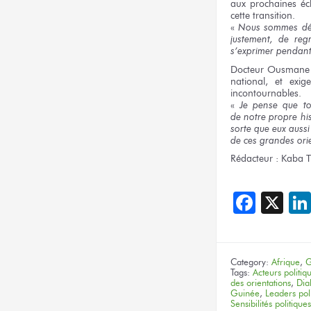
aux prochaines
éch
cette transition.
«
Nous sommes
dé
justement,
de reg
s’exprimer pendan
Docteur
Ousmane
national,
et exige
incontournables.
«
Je pense
que to
de notre
propre hi
sorte
que eux
auss
de ces grandes
ori
Rédacteur :
Kaba T
Face
X
Category:
Afrique
,
G
Tags:
Acteurs politiq
des orientations
,
Dia
Guinée
,
Leaders pol
Sensibilités politiques