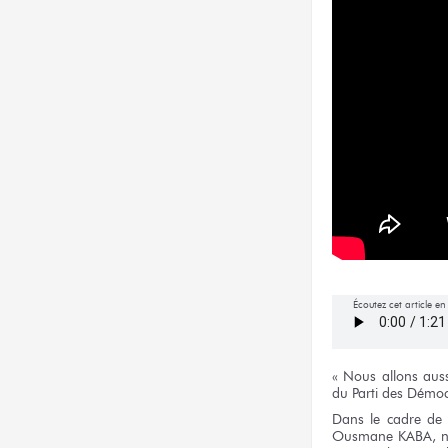
Écoutez cet article e
« Nous allons
auss
du Parti
des Démoc
Dans
le cadre
de 
Ousmane KABA,
n