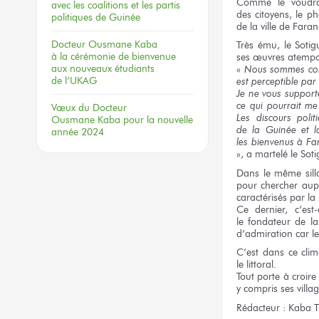
Comme
le voudra
avec les coalitions
et les partis
des citoyens,
le ph
politiques
de Guinée
de la ville
de Fara
Docteur
Ousmane Kaba
Très ému,
le Soti
à la cérémonie
de bienvenue
ses œuvres
atempo
aux nouveaux
étudiants
«
Nous sommes
co
de l’UKAG
est perceptible
par 
Je ne vous
support
ce qui pourrait
me
Vœux
du Docteur
Les discours
polit
Ousmane Kaba
pour la nouvelle
de la Guinée
et 
année 2024
les bienvenus
à Fa
»,
a martelé
le Sot
Dans
le même
sil
pour chercher
aup
caractérisés
par la
Ce dernier,
c’est-
le fondateur
de la
d’admiration
car l
C’est dans
ce clim
le littoral.
Tout porte
à croire
y compris
ses villa
Rédacteur :
Kaba T