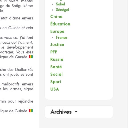
s l’univers
mental
Sahel
age
du Sotiguikèmo
Sénégal
le.
Chine
 état
d’âme envers
Éducation
s
en Guinée
et cela
Europe
ec vous
car j’ai tout
France
s ceux
qui l’aiment.
Justice
r
le développement
PFP
rotéger.
Vous êtes
lique
de Guinée
Russie
Santé
rche
des Diallonkés
Social
s
ont joué,
se sont
Sport
élioratifs envers
s les larmes,
signe
USA
emin
pour rejoindre
lique
de Guinée
Archives