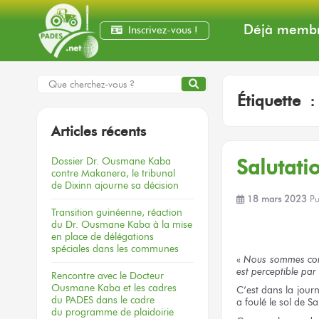
Déjà membr
Inscrivez-vous !
Étiquette 
Articles récents
Dossier
Dr. Ousmane Kaba
Salutati
contre Makanera,
le tribunal
de Dixinn
ajourne
sa décision
18 mars 2023
Pu
Transition guinéenne, réaction
du Dr. Ousmane Kaba à la mise
en place de délégations
spéciales dans les communes
«
Nous sommes
co
est perceptible
par 
Rencontre
avec le Docteur
Ousmane Kaba
et les cadres
C’est
dans la jour
du PADES
dans le cadre
a foulé
le sol
de S
du programme
de plaidoirie