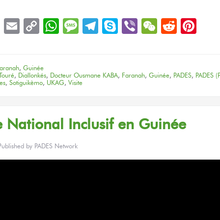
book
LinkedIn
Email
Copy
WhatsApp
Message
Telegram
Skype
Viber
WeChat
Reddit
Pin
Link
aranah
,
Guinée
Touré
,
Diallonkés
,
Docteur Ousmane KABA
,
Faranah
,
Guinée
,
PADES
,
PADES (P
tes
,
Sotiguikèmo
,
UKAG
,
Visite
 National Inclusif
en Guinée
Published by
PADES Network