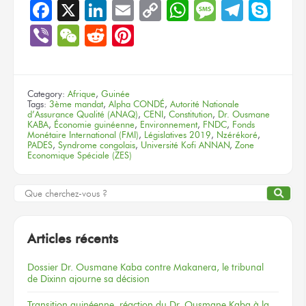
Facebook
X
LinkedIn
Email
Copy
WhatsApp
Message
Teleg
Sky
Link
Viber
WeChat
Reddit
Pinterest
Category:
Afrique
,
Guinée
Tags:
3ème mandat
,
Alpha CONDÉ
,
Autorité Nationale
d’Assurance Qualité (ANAQ)
,
CENI
,
Constitution
,
Dr. Ousmane
KABA
,
Économie guinéenne
,
Environnement
,
FNDC
,
Fonds
Monétaire International (FMI)
,
Législatives 2019
,
Nzérékoré
,
PADES
,
Syndrome congolais
,
Université Kofi ANNAN
,
Zone
Economique Spéciale (ZES)
Articles récents
Dossier
Dr. Ousmane Kaba
contre Makanera,
le tribunal
de Dixinn
ajourne
sa décision
Transition guinéenne, réaction du Dr. Ousmane Kaba à la