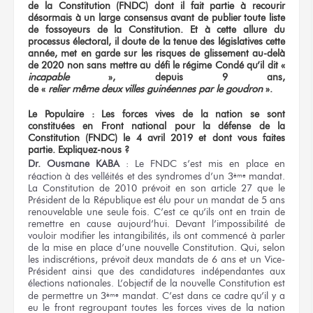
de la Constitution (FNDC) dont il fait partie à recourir
désormais à un large consensus avant de publier toute liste
de fossoyeurs de la Constitution. Et à cette allure du
processus électoral, il doute de la tenue des législatives cette
année, met en garde sur les risques de glissement au-delà
de 2020 non sans mettre au défi le régime Condé qu’il dit «
incapable
», depuis 9 ans,
de «
relier même deux villes guinéennes par le goudron
».
Le Populaire : Les forces vives de la nation se sont
constituées en Front national pour la défense de la
Constitution (FNDC)
le 4 avril 2019
et dont vous faites
partie. Expliquez-nous ?
Dr. Ousmane KABA
: Le FNDC s’est mis en place en
réaction à des velléités et des syndromes d’un 3
mandat.
ème
La Constitution de 2010 prévoit en son article 27 que le
Président de la République est élu pour un mandat de 5 ans
renouvelable une seule fois. C’est ce qu’ils ont en train de
remettre en cause aujourd’hui. Devant l’impossibilité de
vouloir modifier les intangibilités, ils ont commencé à parler
de la mise en place d’une nouvelle Constitution. Qui, selon
les indiscrétions, prévoit deux mandats de 6 ans et un Vice-
Président ainsi que des candidatures indépendantes aux
élections nationales. L’objectif de la nouvelle Constitution est
de permettre un 3
mandat. C’est dans ce cadre qu’il y a
ème
eu le front regroupant toutes les forces vives de la nation