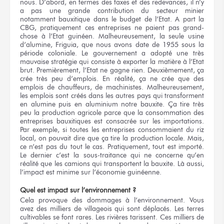
nous. D’abord, en termes des taxes et des redevances, il n’y
a pas une grande contribution du secteur minier
notamment bauxitique dans le budget de l’Etat. A part la
CBG, pratiquement ces entreprises ne paient pas grand-
chose à l’Etat guinéen. Malheureusement, la seule usine
d’alumine, Friguia, que nous avons date de 1955 sous la
période coloniale. Le gouvernement a adopté une très
mauvaise stratégie qui consiste à exporter la matière à l’Etat
brut. Premièrement, l’Etat ne gagne rien. Deuxièmement, ça
crée très peu d’emplois. En réalité, ça ne crée que des
emplois de chauffeurs, de machinistes. Malheureusement,
les emplois sont créés dans les autres pays qui transforment
en alumine puis en aluminium notre bauxite. Ça tire très
peu la production agricole parce que la consommation des
entreprises bauxitiques est consacrée sur les importations.
Par exemple, si toutes les entreprises consommaient du riz
local, on pouvait dire que ça tire la production locale. Mais,
ce n’est pas du tout le cas. Pratiquement, tout est importé.
Le dernier c’est la sous-traitance qui ne concerne qu’en
réalité que les camions qui transportent la bauxite. Là aussi,
l’impact est minime sur l’économie guinéenne.
Quel est impact sur l’environnement ?
Cela provoque des dommages à l’environnement. Vous
avez des milliers de villageois qui sont déplacés. Les terres
cultivables se font rares. Les rivières tarissent. Ces milliers de