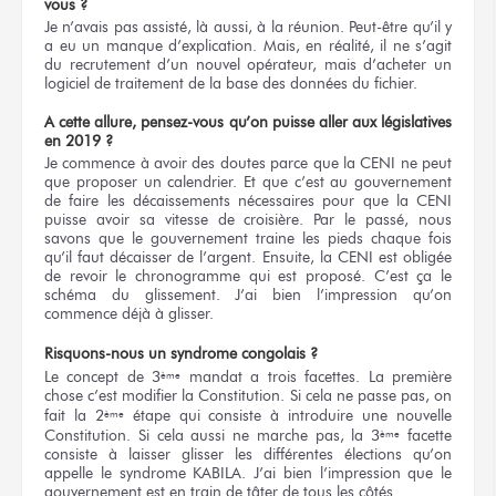
vous ?
Je n’avais pas assisté, là aussi, à la réunion. Peut-être qu’il y
a eu un manque d’explication. Mais, en réalité, il ne s’agit
du recrutement d’un nouvel opérateur, mais d’acheter un
logiciel de traitement de la base des données du fichier.
A cette allure, pensez-vous qu’on puisse aller aux législatives
en 2019 ?
Je commence à avoir des doutes parce que la CENI ne peut
que proposer un calendrier. Et que c’est au gouvernement
de faire les décaissements nécessaires pour que la CENI
puisse avoir sa vitesse de croisière. Par le passé, nous
savons que le gouvernement traine les pieds chaque fois
qu’il faut décaisser de l’argent. Ensuite, la CENI est obligée
de revoir le chronogramme qui est proposé. C’est ça le
schéma du glissement. J’ai bien l’impression qu’on
commence déjà à glisser.
Risquons-nous un syndrome congolais ?
Le concept de 3
mandat a trois facettes. La première
ème
chose c’est modifier la Constitution. Si cela ne passe pas, on
fait la 2
étape qui consiste à introduire une nouvelle
ème
Constitution. Si cela aussi ne marche pas, la 3
facette
ème
consiste à laisser glisser les différentes élections qu’on
appelle le syndrome KABILA. J’ai bien l’impression que le
gouvernement est en train de tâter de tous les côtés.