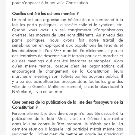
pour s’opposer à la nouvelle Constitution.
Quelles ont été les actions menées ?
Le front est une organisation hétéroclite qui comprend à la
fois les partis politiques, la société civile et le syndicat, etc.
Quand vous avez un tel conglomérat d’organisations
diverses, les moyens de lutte sont différents. Au niveau des
partis politiques, nous avons fait notre travail de
sensibilisation en expliquant aux populations les tenants et
les aboutissants d’un 3
mandat. Parallèlement, il y a eu
ème
des tentatives de descente sur le terrain pour des marches et
ou des meetings qui ont été interdites et stoppées. Alors
qu’en même temps, lorsque c’est les organisations qui
encouragent le changement de la Constitution, leurs
marches et meetings sont tolérés par les pouvoirs publics. Il
y a eu des échauffourées presque dans toutes les grandes
villes de la Guinée. Malheureusement, le cas le plus récent à
Nzérékoré, il y a eu un mort.
Que pensez de la publication de la liste des fossoyeurs de la
Constitution ?
Personnellement, je dois dire que je n’ai pas été associé à la
publication de la liste. Mais, c’est un élément qui rentre
dans la lutte contre le 3
mandat. Je n’étais pas là. La
ème
dernière réunion à laquelle j’ai participé n’était même pas
sur agenda. L’objet c’est de mettre en garde les principaux