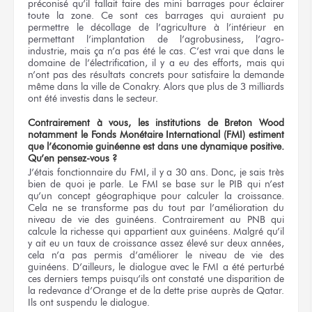
préconisé qu’il fallait faire des mini barrages pour éclairer
toute la zone. Ce sont ces barrages qui auraient pu
permettre le décollage de l’agriculture à l’intérieur en
permettant l’implantation de l’agrobusiness, l’agro-
industrie, mais ça n’a pas été le cas. C’est vrai que dans le
domaine de l’électrification, il y a eu des efforts, mais qui
n’ont pas des résultats concrets pour satisfaire la demande
même dans la ville de Conakry. Alors que plus de 3 milliards
ont été investis dans le secteur.
Contrairement à vous, les institutions de Breton Wood
notamment le Fonds Monétaire International (FMI) estiment
que l’économie guinéenne est dans une dynamique positive.
Qu’en pensez-vous ?
J’étais fonctionnaire du FMI, il y a 30 ans. Donc, je sais très
bien de quoi je parle. Le FMI se base sur le PIB qui n’est
qu’un concept géographique pour calculer la croissance.
Cela ne se transforme pas du tout par l’amélioration du
niveau de vie des guinéens. Contrairement au PNB qui
calcule la richesse qui appartient aux guinéens. Malgré qu’il
y ait eu un taux de croissance assez élevé sur deux années,
cela n’a pas permis d’améliorer le niveau de vie des
guinéens. D’ailleurs, le dialogue avec le FMI a été perturbé
ces derniers temps puisqu’ils ont constaté une disparition de
la redevance d’Orange et de la dette prise auprès de Qatar.
Ils ont suspendu le dialogue.