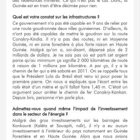
des redevances minières. Ce qui n’est pas le cas. Donc, la
Guinée est en train d’être décimée pour rien.
Quel est votre constat sur les infrastructures ?
Ce gouvernement n’a pas été capable en 9 ans de relier par
une route goudronnée deux villes guinéennes. D’ailleurs, ils
n’ont pas été capables de mettre le goudron sur la route
Conakry-Kindia. Il n’y a pas des routes, ni en Moyenne
Guinée, ni en zone forestière à plus forte raison en Haute
Guinée. Malgré qu’on a, soi-disant, dépensé plus de 2
milliards de dollars. Je ne sais pas où est parti cet argent
parce qu’au minimum ça signifie 2 000 kilomètres de route
à raison de 1 millions par kilomètre. A par ça, il y a le
chemin de fer qui a été saboté en 2011. On se rappelle tous
que le Président Lula du Brésil était venu ici pour poser la
première pierre. On nous a expliqués que l’écart entre les
rails était d’un mètre et qu’il fallait faire 1,40 m. C’était un
argument pour arrêter le chemin de fer Conakry-Kankan.
Depuis lors, personne n’en parle plus.
Admettez-vous quand même l’impact de l’investissement
dans le secteur de l’énergie ?
Malgré des gros investissements sur les barrages de
Konkouré (Kaléta et Souapiti, ndlr), il n’y a eu aucun
investissement à l’intérieur du pays notamment en Guinée
Forestière et en Haute Guinée. Alors que nous avions