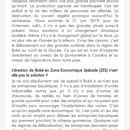
villageois retombent dans une plus grande pauvreté encore
qu’avant. La production agricole est handicapée. L’air est
pollué et la vie des milliers de personnes est affectée. La
destruction du couvert végétal provoque aujourd’hui la
sécheresse. Nous sommes le 21 juin 2019 (jour de
l’interview, ndlr), il n’y a pas des grandes pluies jusqu’à
présent. Nous assistons à un changement climatique
accéléré. Même s’il y a le changement global sur la terre, ça
va plus vite en Guinée qu’à ailleurs. L’une des raisons, c’est
le déboisement sur des grandes surfaces dans la région de
Boké au nord de la Guinée. Ce qui est en train d’impacter
directement au niveau de la pluviométrie à Conakry et au
niveau de l’agriculture dans notre pays.
L’érection de Boké en Zone Economique Spéciale (ZES) n’est-
elle pas la solution ?
Je ne vois absolument rien de spécial à Boké si ce n’est pas
les entreprises bauxitiques. Il n’y a pas d’installation d’unités
industrielles autres que ça. Il n’y a pas d’usines de
chaussures, de textiles ou bien d’usines de tomates en
grande quantité pour créer des emplois et qui ne paient pas
d’impôts pour encourager l’implantation des usines. C’est
ce qu’on appelle zone économique. Ici, c’est juste un jeu des
mots qu’on emploi pour détaxer les entreprises bauxitiques
qui prennent pourtant la richesse guinéenne. Quelques soit
les régimes de défiscalisation, les entreprises devraient payer