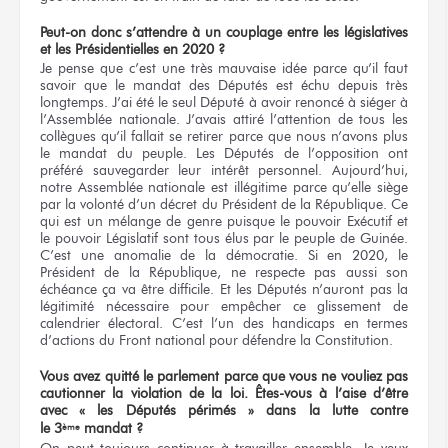
Peut-on donc s’attendre à un couplage entre les législatives
et les Présidentielles en 2020 ?
Je pense que c’est une très mauvaise idée parce qu’il faut
savoir que le mandat des Députés est échu depuis très
longtemps. J’ai été le seul Député à avoir renoncé à siéger à
l’Assemblée nationale. J’avais attiré l’attention de tous les
collègues qu’il fallait se retirer parce que nous n’avons plus
le mandat du peuple. Les Députés de l’opposition ont
préféré sauvegarder leur intérêt personnel. Aujourd’hui,
notre Assemblée nationale est illégitime parce qu’elle siège
par la volonté d’un décret du Président de la République. Ce
qui est un mélange de genre puisque le pouvoir Exécutif et
le pouvoir Législatif sont tous élus par le peuple de Guinée.
C’est une anomalie de la démocratie. Si en 2020, le
Président de la République, ne respecte pas aussi son
échéance ça va être difficile. Et les Députés n’auront pas la
légitimité nécessaire pour empêcher ce glissement de
calendrier électoral. C’est l’un des handicaps en termes
d’actions du Front national pour défendre la Constitution.
Vous avez quitté le parlement parce que vous ne vouliez pas
cautionner la violation de la loi. Êtes-vous à l’aise d’être
avec
« les Députés périmés »
dans la lutte contre
le 3
mandat ?
ème
On peut toujours continuer à travailler ensemble. Je veux