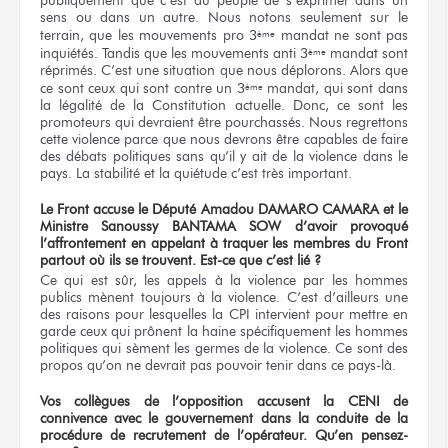
publiquement que c’est au peuple de s’exprimer dans un
sens ou dans un autre. Nous notons seulement sur le
terrain, que les mouvements pro 3
mandat ne sont pas
ème
inquiétés. Tandis que les mouvements anti 3
mandat sont
ème
réprimés. C’est une situation que nous déplorons. Alors que
ce sont ceux qui sont contre un 3
mandat, qui sont dans
ème
la légalité de la Constitution actuelle. Donc, ce sont les
promoteurs qui devraient être pourchassés. Nous regrettons
cette violence parce que nous devrons être capables de faire
des débats politiques sans qu’il y ait de la violence dans le
pays. La stabilité et la quiétude c’est très important.
Le Front accuse le Député Amadou DAMARO CAMARA et le
Ministre Sanoussy BANTAMA SOW d’avoir provoqué
l’affrontement en appelant
à traquer
les membres du Front
partout où ils se trouvent. Est-ce que c’est lié ?
Ce qui est sûr, les appels à la violence par les hommes
publics mènent toujours à la violence. C’est d’ailleurs une
des raisons pour lesquelles la CPI intervient pour mettre en
garde ceux qui prônent la haine spécifiquement les hommes
politiques qui sèment les germes de la violence. Ce sont des
propos qu’on ne devrait pas pouvoir tenir dans ce pays-là.
Vos collègues de l’opposition accusent la CENI de
connivence avec le gouvernement dans la conduite de la
procédure
de recrutement
de l’opérateur.
Qu’en pensez-