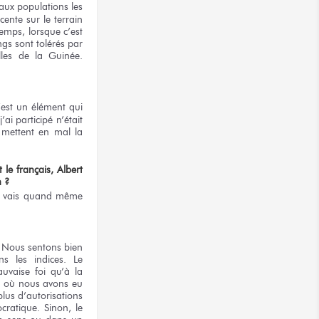
 aux populations les
ente sur le terrain
emps, lorsque c’est
gs sont tolérés par
lles de la Guinée.
c’est un élément qui
ai participé n’était
 mettent en mal la
e français, Albert
n ?
 Je vais quand même
. Nous sentons bien
ns les indices. Le
auvaise foi qu’à la
e où nous avons eu
lus d’autorisations
cratique. Sinon, le