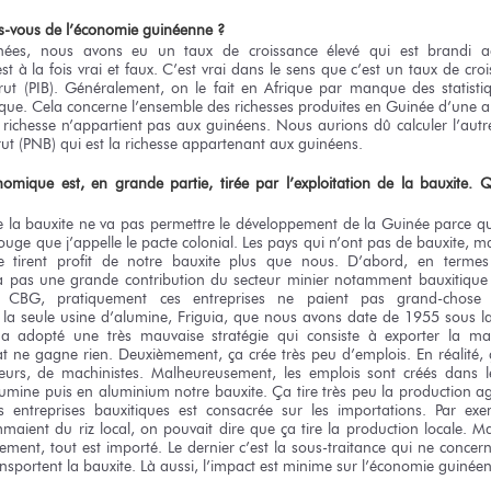
tes-vous de l’économie guinéenne ?
nées, nous avons eu un taux de croissance élevé qui est brandi ac
 à la fois vrai et faux. C’est vrai dans le sens que c’est un taux de cro
Brut (PIB). Généralement, on le fait en Afrique par manque des statisti
ue. Cela concerne l’ensemble des richesses produites en Guinée d’une 
e richesse n’appartient pas aux guinéens. Nous aurions dû calculer l’autr
rut (PNB) qui est la richesse appartenant aux guinéens.
omique est, en grande partie, tirée par l’exploitation de la bauxite. Q
ue la bauxite ne va pas permettre le développement de la Guinée parce qu’
ouge que j’appelle le pacte colonial. Les pays qui n’ont pas de bauxite, ma
e tirent profit de notre bauxite plus que nous. D’abord, en terme
y a pas une grande contribution du secteur minier notamment bauxitique
a CBG, pratiquement ces entreprises ne paient pas grand-chose 
a seule usine d’alumine, Friguia, que nous avons date de 1955 sous la
 adopté une très mauvaise stratégie qui consiste à exporter la mati
at ne gagne rien. Deuxièmement, ça crée très peu d’emplois. En réalité,
eurs, de machinistes. Malheureusement, les emplois sont créés dans l
umine puis en aluminium notre bauxite. Ça tire très peu la production ag
entreprises bauxitiques est consacrée sur les importations. Par exem
maient du riz local, on pouvait dire que ça tire la production locale. Ma
uement, tout est importé. Le dernier c’est la sous-traitance qui ne concer
nsportent la bauxite. Là aussi, l’impact est minime sur l’économie guinée