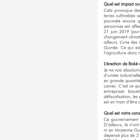
Quel est impact su
Cela provoque des
terres cultivables 
pauvreté encore qu
personnes est affe
21 juin 2019 (jour
changement climati
ailleurs. L’une de
Guinée. Ce qui es
l’agriculture dans 
L’érection de Boké 
Je ne vois absolume
d’unités industriel
en grande quantité
usines. C’est ce q
entreprises baux
défiscalisation, le
est en train d’être
Quel est votre const
Ce gouvernement n
D’ailleurs, ils n’o
ni en Moyenne Guin
dépensé plus de 2 m