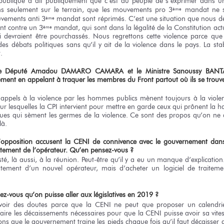
épublique a dit publiquement que c’est au peuple de s’exprimer dans 
s seulement sur le terrain, que les mouvements pro 3
mandat ne so
ème
uvements anti 3
mandat sont réprimés. C’est une situation que nous d
ème
ont contre un 3
mandat, qui sont dans la légalité de la Constitution act
ème
i devraient être pourchassés. Nous regrettons cette violence parce que
es débats politiques sans qu’il y ait de la violence dans le pays. La stab
.
 le Député Amadou DAMARO CAMARA et le Ministre Sanoussy BAN
tement en appelant
à traquer
les membres du Front partout où ils se trouve
s appels à la violence par les hommes publics mènent toujours à la violenc
ur lesquelles la CPI intervient pour mettre en garde ceux qui prônent la h
ues qui sèment les germes de la violence. Ce sont des propos qu’on ne 
là.
l’opposition accusent la CENI de connivence avec le gouvernement dans
utement
de l’opérateur.
Qu’en pensez-vous ?
sté, là aussi, à la réunion. Peut-être qu’il y a eu un manque d’explication. 
utement d’un nouvel opérateur, mais d’acheter un logiciel de traitem
sez-vous qu’on puisse aller aux législatives en 2019 ?
ir des doutes parce que la CENI ne peut que proposer un calendrie
ire les décaissements nécessaires pour que la CENI puisse avoir sa vitess
ns que le gouvernement traine les pieds chaque fois qu’il faut décaisser d