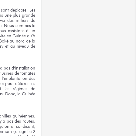
sont déplacés. Les
dans une plus grande
vie des milliers de
sse. Nous sommes le
Nous assistons à un
vite en Guinée qu’à
 Boké au nord de la
ry et au niveau de
a pas d’installation
 d’usines de tomates
 l’implantation des
oi pour détaxer les
it les régimes de
cas. Donc, la Guinée
villes guinéennes.
’y a pas des routes,
u’on a, soi-disant,
inimum ça signifie 2