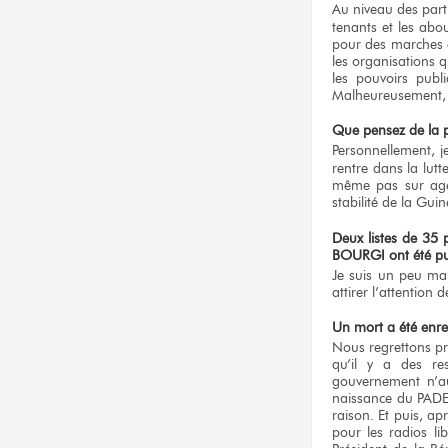
Au niveau des parti
tenants et les abo
pour des marches e
les organisations 
les pouvoirs publ
Malheureusement, le
Que pensez de la pu
Personnellement, je
rentre dans la lutt
même pas sur agen
stabilité de la Guin
Deux listes de 35
BOURGI ont été publ
Je suis un peu mal
attirer l’attention
Un mort a été enre
Nous regrettons pr
qu’il y a des res
gouvernement n’aut
naissance du PADE
raison. Et puis, a
pour les radios li