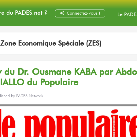
e du PADES
.net
?
Connectez-vous !
Le PADE
:
Zone Economique Spéciale (ZES)
ew du Dr. Ousmane KABA par Abdo
IALLO du Populaire
lished by
PADES Network