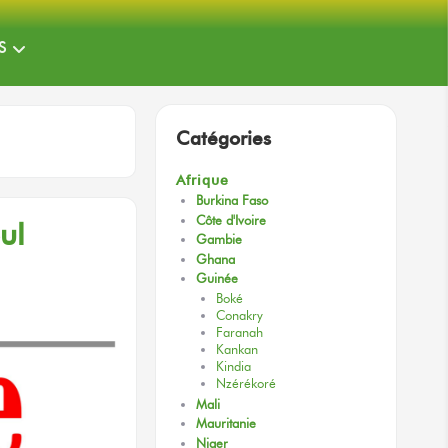
S
Catégories
Afrique
Burkina Faso
Côte d'Ivoire
ul
Gambie
Ghana
Guinée
Boké
Conakry
Faranah
Kankan
Kindia
Nzérékoré
Mali
Mauritanie
Niger