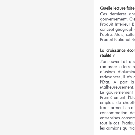
Quelle lecture fai
Ces dernières an
gouvernement. C’est
Produit Intérieur 
concept géographiq
l’autre. Mais, cett
Produit National B
La croissance écon
réalité ?
J’ai souvent dit q
ramasser la terre r
d’usines d’alumin
redevances, il n’
l’Etat. A part l
Malheureusement, l
Le gouvernement a
Premièrement, l’Et
emplois de chauff
transforment en al
consommation des 
entreprises consom
tout le cas. Pratiq
les camions qui tra