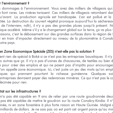
r l’environnement ?
 dommages à l’environnement. Vous avez des milliers de villageois qui 
se font rares. Les rivières tarissent. Ces milliers de villageois retombent 
’avant. La production agricole est handicapée. L’air est pollué et la 
ctée. La destruction du couvert végétal provoque aujourd’hui la séchere
 de l’interview, ndlr), il n’y a pas des grandes pluies jusqu’à présent. 
que accéléré. Même s’il y a le changement global sur la terre, ça va plus 
s raisons, c’est le déboisement sur des grandes surfaces dans la région de
t en train d’impacter directement au niveau de la pluviométrie à Conak
notre pays.
en Zone Economique Spéciale (ZES) n’est-elle pas la solution ?
nt rien de spécial à Boké si ce n’est pas les entreprises bauxitiques. Il n’y 
les autres que ça. Il n’y a pas d’usines de chaussures, de textiles ou bien
 pour créer des emplois et qui ne paient pas d’impôts pour encourager
u’on appelle zone économique. Ici, c’est juste un jeu des mots qu’on empl
itiques qui prennent pourtant la richesse guinéenne. Quelques so
s entreprises devraient payer des redevances minières. Ce qui n’est pas le 
 décimée pour rien.
at sur les infrastructures ?
’a pas été capable en 9 ans de relier par une route goudronnée deux 
nt pas été capables de mettre le goudron sur la route Conakry-Kindia. Il n
ée, ni en zone forestière à plus forte raison en Haute Guinée. Malgré q
illiards de dollars. Je ne sais pas où est parti cet argent parce qu’au m