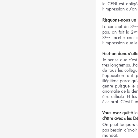
la CENI est obligé
l’impression qu’on
Risquons-nous un 
Le concept de 3
èm
pas, on fait la 2
èm
3
facette consis
ème
l’impression que le
Peut-on donc s’atte
Je pense que c’est
très longtemps. J’a
de tous les collèg
l’opposition ont 
illégitime parce qu
genre puisque le p
anomalie de la dém
être difficile. Et
électoral. C’est l’
Vous avez quitté le
d’être avec
« les D
On peut toujours co
pas besoin d’avoir
mandat.