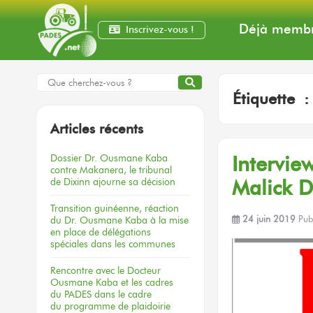
Déjà membr
Inscrivez-vous !
Étiquette 
Articles récents
Dossier
Dr. Ousmane Kaba
Intervi
contre Makanera,
le tribunal
de Dixinn
ajourne
sa décision
Malick D
Transition guinéenne, réaction
du Dr. Ousmane Kaba à la mise
24 juin 2019
Pub
en place de délégations
spéciales dans les communes
Rencontre
avec le Docteur
Ousmane Kaba
et les cadres
du PADES
dans le cadre
du programme
de plaidoirie