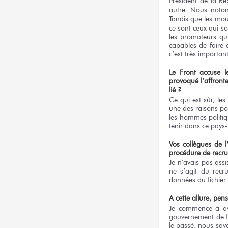
Président de la R
autre. Nous noton
Tandis que les mo
ce sont ceux qui s
les promoteurs qu
capables de faire d
c’est très important
Le Front accuse
provoqué l’affron
lié ?
Ce qui est sûr, le
une des raisons po
les hommes politiq
tenir dans ce pays-
Vos collègues de 
procédure
de recr
Je n’avais pas assi
ne s’agit du recr
données du fichier.
A cette allure, pen
Je commence à avo
gouvernement de fa
le passé, nous savo