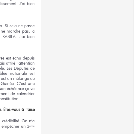
issement. J’ai bien
n. Si cela ne passe
i ne marche pas, la
e KABILA. J’ai bien
tés est échu depuis
s attiré l’attention
ple. Les Députés de
blée nationale est
ui est un mélange de
e Guinée. C’est une
 son échéance ça va
ement de calendrier
nstitution.
. Êtes-vous à l’aise
 crédibilité. On n’a
st empêcher un 3
ème