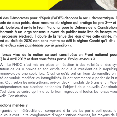
rti des Démocrates pour l’ESpoir (PADES) dénonce le recul démocratiqu
itude
de deux
poids, deux mesures du régime qui protège les pro-3
et 
ème
. Toutefois, il invite le Front National pour la Défense de la Constitution
désormais à un large consensus avant de publier toute liste de fossoyeurs 
u processus électoral, il doute de la tenue des législatives cette année, 
ent au-delà de 2020 non sans mettre au défi le régime Condé qu’il dit «
même deux villes guinéennes par le goudron
».
s forces vives de la nation se sont constituées en Front national pou
C)
le 4 avril 2019
et dont vous faites partie. Expliquez-nous ?
BA
: Le FNDC s’est mis en place en réaction à des velléités et des s
ution de 2010 prévoit en son article 27 que le Président de la Républi
nouvelable une seule fois. C’est ce qu’ils ont en train de remettre en
ité de vouloir modifier les intangibilités, ils ont commencé à parler de la
on. Qui, selon les indiscrétions, prévoit deux mandats de 6 ans et un Vice
dépendantes aux élections nationales. L’objectif de la nouvelle Constitut
st dans ce cadre qu’il y a eu le front regroupant toutes les forces vive
elle Constitution.
s actions menées ?
rganisation hétéroclite qui comprend à la fois les partis politiques, la s
d vous avez un tel conglomérat d’organisations diverses, les moyens de lu