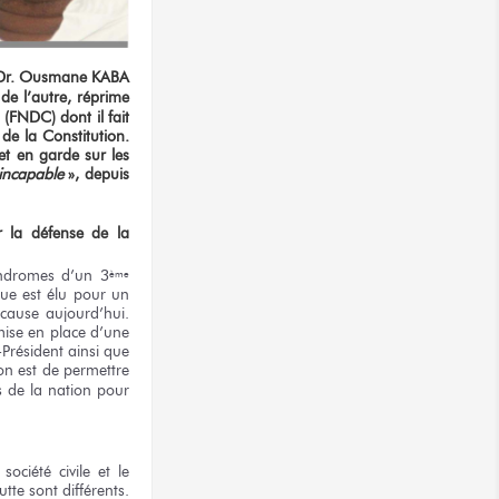
e. Dr. Ousmane KABA
de l’autre, réprime
 (FNDC) dont il fait
de la Constitution.
met en garde sur les
incapable
», depuis
r la défense de la
yndromes d’un 3
ème
que est élu pour un
 cause aujourd’hui.
 mise en place d’une
-Président ainsi que
ion est de permettre
s de la nation pour
ociété civile et le
tte sont différents.