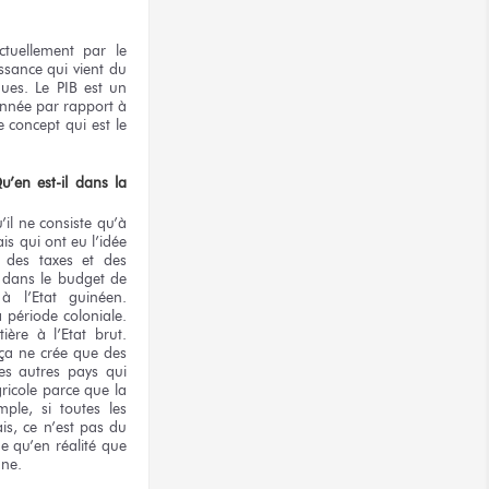
tuellement par le
issance qui vient du
ques. Le PIB est un
année par rapport à
e concept qui est le
u’en est-il dans la
il ne consiste qu’à
is qui ont eu l’idée
s des taxes et des
 dans le budget de
à l’Etat guinéen.
 période coloniale.
ère à l’Etat brut.
 ça ne crée que des
es autres pays qui
ricole parce que la
ple, si toutes les
is, ce n’est pas du
ne qu’en réalité que
nne.