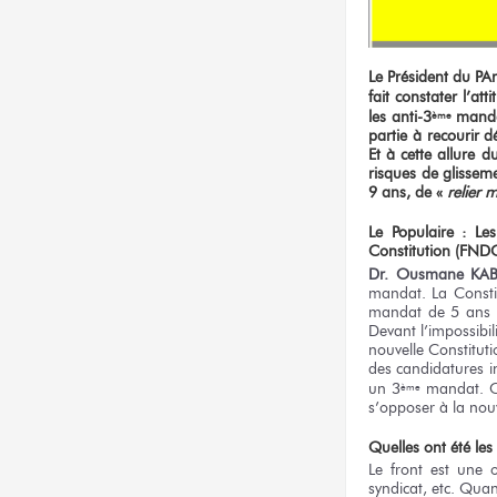
Le Président du PA
fait constater l’att
les anti-3
mandat
ème
partie à recourir 
Et à cette allure d
risques de glissem
9 ans,
de «
relier 
Le Populaire : Le
Constitution (FND
Dr. Ousmane KA
mandat. La Constit
mandat de 5 ans re
Devant l’impossibil
nouvelle Constituti
des candidatures in
un 3
mandat. C’e
ème
s’opposer à la nouv
Quelles ont été le
Le front est une o
syndicat, etc. Quan