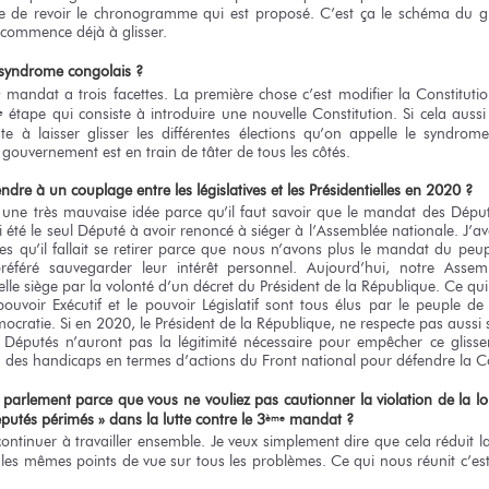
e de revoir le chronogramme qui est proposé. C’est ça le schéma du gl
 commence déjà à glisser.
syndrome congolais ?
mandat a trois facettes. La première chose c’est modifier la Constitutio
e
étape qui consiste à introduire une nouvelle Constitution. Si cela auss
e
te à laisser glisser les différentes élections qu’on appelle le syndrom
 gouvernement est en train de tâter de tous les côtés.
ndre à un couplage entre les législatives et les Présidentielles en 2020 ?
 une très mauvaise idée parce qu’il faut savoir que le mandat des Dépu
i été le seul Député à avoir renoncé à siéger à l’Assemblée nationale. J’avai
ues qu’il fallait se retirer parce que nous n’avons plus le mandat du peu
préféré sauvegarder leur intérêt personnel. Aujourd’hui, notre Assem
’elle siège par la volonté d’un décret du Président de la République. Ce q
ouvoir Exécutif et le pouvoir Législatif sont tous élus par le peuple d
ocratie. Si en 2020, le Président de la République, ne respecte pas aussi
 les Députés n’auront pas la légitimité nécessaire pour empêcher ce gliss
un des handicaps en termes d’actions du Front national pour défendre la Co
 parlement parce que vous ne vouliez pas cautionner la violation de la loi
éputés périmés »
dans la lutte contre
le 3
mandat ?
ème
ntinuer à travailler ensemble. Je veux simplement dire que cela réduit la
 les mêmes points de vue sur tous les problèmes. Ce qui nous réunit c’e