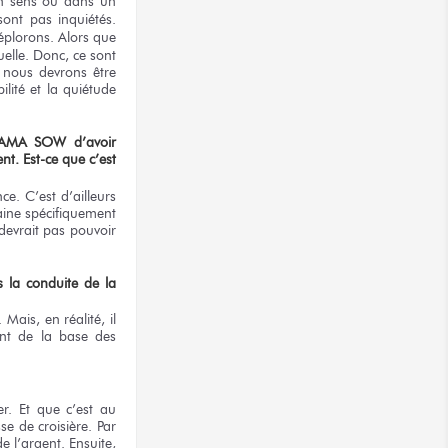
un sens ou dans un
nt pas inquiétés.
éplorons. Alors que
uelle. Donc, ce sont
 nous devrons être
ilité et la quiétude
TAMA SOW d’avoir
nt. Est-ce que c’est
e. C’est d’ailleurs
aine spécifiquement
devrait pas pouvoir
 la conduite de la
Mais, en réalité, il
ent de la base des
r. Et que c’est au
e de croisière. Par
e l’argent. Ensuite,