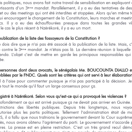
s politiques, nous avons fait notre travail de sensibilisation en expliquant
utissants d’un 3
mandat. Parallèlement, il y a eu des tentatives de desc
ème
t ou des meetings qui ont été interdites et stoppées. Alors qu’en même t
qui encouragent le changement de la Constitution, leurs marches et meetin
ics. Il y a eu des échauffourées presque dans toutes les grandes vi
 cas le plus récent à Nzérékoré, il y a eu un mort.
blication de la liste des fossoyeurs de la Constitution ?
 dois dire que je n’ai pas été associé à la publication de la liste. Mais, 
e contre le 3
mandat. Je n’étais pas là. La dernière réunion à laquelle j’
ème
da. L’objet c’est de mettre en garde les principaux responsables qui
ée.
 personnes dont deux avocats, le sénégalais Me. BOUCOUNTA DIALLO et l
iées par le FNDC. Quels sont les critères qui ont servi à leur élaboratio
 à l’aise pour commenter puisque je n’ai pas participé à la décision.
 de tout le monde qu’il faut un large consensus pour ça.
gistré à Nzérékoré. Selon vous qu’est-ce qui a provoqué les violences ?
ofondément ce qui est arrivé puisque ça ne devait pas arriver en Guinée
trictions des libertés publiques. Depuis très longtemps, nous voyo
orise plus les partis politiques. Tellement l’administration était de m
S, il a fallu que nous traînions le gouvernement devant la Cour suprêm
près, nous avons obtenu l’agrément du parti. Le gouvernement n’accorde p
bres. La presse est en pleine restriction. C’est un très grand recul démo