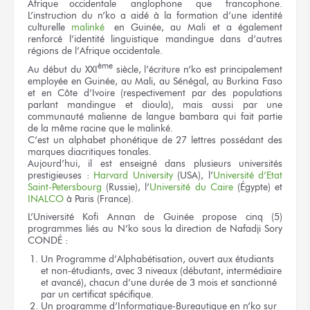
Afrique occidentale anglophone que francophone.
L’instruction du n’ko a aidé à la formation d’une identité
culturelle
malinké
en Guinée, au Mali et a également
renforcé l’identité linguistique mandingue dans d’autres
régions de l’Afrique occidentale.
ème
Au début du XXI
siècle, l’écriture n’ko est principalement
employée en Guinée, au Mali, au Sénégal, au Burkina Faso
et en Côte d’Ivoire (respectivement par des populations
parlant mandingue et dioula), mais aussi par une
communauté malienne de langue bambara qui fait partie
de la même racine que le malinké.
C’est un alphabet phonétique de 27 lettres possédant des
marques diacritiques tonales.
Aujourd’hui, il est enseigné dans plusieurs universités
prestigieuses :
Harvard University
(USA), l’
Université d’Etat
Saint-Petersbourg
(Russie), l’
Université du Caire
(Égypte) et
INALCO
à Paris (France).
L’Université Kofi Annan de Guinée propose cinq (5)
programmes liés au N’ko sous la direction de Nafadji Sory
CONDÉ :
Un Programme d’Alphabétisation, ouvert aux étudiants
et non-étudiants, avec 3 niveaux (débutant, intermédiaire
et avancé), chacun d’une durée de 3 mois et sanctionné
par un certificat spécifique.
Un programme d’Informatique-Bureautique en n’ko sur