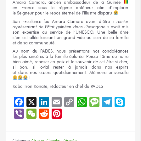
Amara Camara, ancien ambassadeur
de la Guinée
en France
sous le régime
antérieur afin d’implorer
le Seigneur
pour le repos
éternel
de l’illustre
disparu
.
Son Excellence
feu Amara Camara avant d’être
«
remier
représentant
de l’Etat
guinéen
dans l’hexagone
»
avait mis
son expertise
au service
de l’UNESCO.
Une belle
âme
s’en est
allée laissant
un grand
vide
au sein
de sa famille
et de sa communauté.
Au nom
du PADES,
nous présentons
nos condoléances
les plus
sincères
à la famille
éplorée. Puisse l’âme
de notre
bien aimé, reposer
en paix
et le souvenir
de cet être
si cher,
si bon,
si jovial
rester
à jamais
dans nos esprits
et dans nos cœurs
quotidiennement. Mémoire universelle
!
Kaba Tron Konaté, rédacteur
en chef
du PADES
Facebook
X
LinkedIn
Email
Copy
WhatsApp
Message
Teleg
Sky
Link
Viber
WeChat
Reddit
Pinterest
Category:
Afrique
,
Conakry
,
Guinée