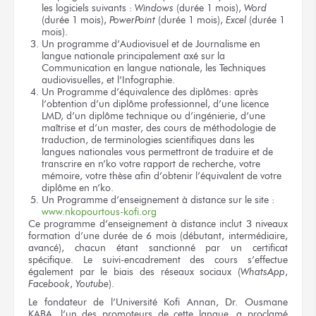
les logiciels suivants :
Windows
(durée 1 mois),
Word
(durée 1 mois),
PowerPoint
(durée 1 mois),
Excel
(durée 1
mois).
Un programme d’Audiovisuel et de Journalisme en
langue nationale principalement axé sur la
Communication en langue nationale, les Techniques
audiovisuelles, et l’Infographie.
Un Programme d’équivalence des diplômes: après
l’obtention d’un diplôme professionnel, d’une licence
LMD, d’un diplôme technique ou d’ingénierie, d’une
maîtrise et d’un master, des cours de méthodologie de
traduction, de terminologies scientifiques dans les
langues nationales vous permettront de traduire et de
transcrire en n’ko votre rapport de recherche, votre
mémoire, votre thèse afin d’obtenir l’équivalent de votre
diplôme en n’ko.
Un Programme d’enseignement à distance sur le site :
www.nkopourtous-kofi.org
Ce programme d’enseignement à distance inclut 3 niveaux
formation d’une durée de 6 mois (débutant, intermédiaire,
avancé), chacun étant sanctionné par un certificat
spécifique. Le suivi-encadrement des cours s’effectue
également par le biais des réseaux sociaux (
WhatsApp
,
Facebook
,
Youtube
).
Le fondateur de l’Université Kofi Annan, Dr. Ousmane
KABA, l’un des promoteurs de cette langue, a proclamé