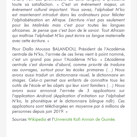
toute sa satisfaction. «
C’est un événement majeur, un
événement culturel important. Vous savez, l’alphabet N’ko
est maintenant introduit dans les ordinateurs pour féliciter
l’alphabétisation en Afrique. L’écriture n’est pas seulement
pour les Malinkés mais c’est pour toutes les langues
africaines. Je pense que c’est bon de le savoir. Tout Africain
qui maîtrise l’alphabet N’ko peut écrire sa langue maternelle
avec cette écriture.
»
Pour Diallo Moussa BALANDOU, Président de l’Académie
centrale de N’ko, l’arrivée de ces livres vient à point nommé,
c’est un grand pas pour l’Académie N’ko. «
L’Académie
centrale s’est donnée d’abord, comme priorité de traduire
ces ouvrages, surtout pour les écoles primaires (…) Nous
avons aussi traduit un dictionnaire visuel, le dictionnaire en
images. Celui-ci permet aux enfants de connaître tous les
outils de l’école et les objets qui leur sont familiers (…) Nous
avons aussi annoncé l’arrivée de 3 applications sur
l’application Android (Application d’initiation sur l’alphabet
N’ko, la phonétique et le dictionnaire bilingue ndlr). Ces
applications sont téléchargées en moyenne par 6 millions de
personnes depuis juin 2019.
»
Sources
Wikipedia
et l’
Université Kofi Annan de Guinée
.