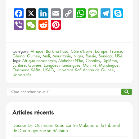
Facebook
X
LinkedIn
Email
Copy
WhatsApp
Message
Teleg
Sky
Link
Viber
WeChat
Reddit
Pinterest
Category:
Afrique
,
Burkina Faso
,
Côte d'Ivoire
,
Europe
,
France
,
Ghana
,
Guinée
,
Mali
,
Mauritanie
,
Niger
,
Russie
,
Sénégal
,
USA
Tags:
Afrique occidentale
,
Alphabet N’ko
,
Conakry
,
Diplôme
,
Écriture
,
Guinée
,
Langues mandingues
,
Malinké
,
Mandingue
,
Ousmane KABA
,
UKAG
,
Université Kofi Annan de Guinée
,
Universités
Articles récents
Dossier
Dr. Ousmane Kaba
contre Makanera,
le tribunal
de Dixinn
ajourne
sa décision