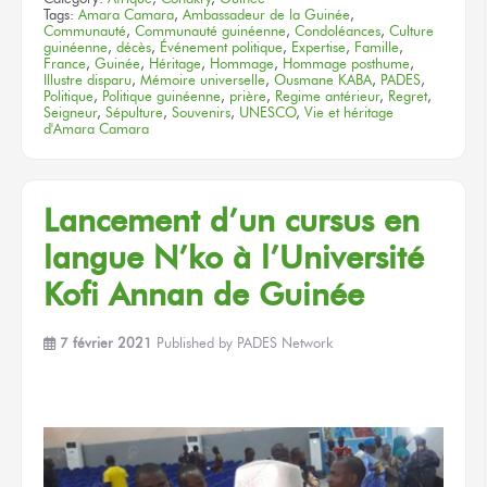
Tags:
Amara Camara
,
Ambassadeur de la Guinée
,
Communauté
,
Communauté guinéenne
,
Condoléances
,
Culture
guinéenne
,
décès
,
Événement politique
,
Expertise
,
Famille
,
France
,
Guinée
,
Héritage
,
Hommage
,
Hommage posthume
,
Illustre disparu
,
Mémoire universelle
,
Ousmane KABA
,
PADES
,
Politique
,
Politique guinéenne
,
prière
,
Regime antérieur
,
Regret
,
Seigneur
,
Sépulture
,
Souvenirs
,
UNESCO
,
Vie et héritage
d'Amara Camara
Lancement d’un cursus en
langue N’ko à l’Université
Kofi Annan de Guinée
7 février 2021
Published by
PADES Network