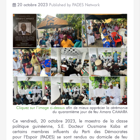
20 octobre 2023
Published by
PADES Network
Cliquez
sur l’image
ci-dessus
afin
de mieux
apprécier
la cérémonie
du quarantième
jour
de feu
Amara CAMARA
Ce vendredi,
20 octobre
2023,
le maestro
de la classe
politique guinéenne,
S.E. Docteur
Ousmane Kaba
et
certains membres influents
du Parti
des Démocrates
pour l’Espoir
(PADES)
se sont rendus
au domicile
de feu