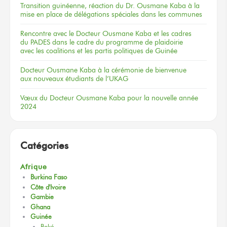
Transition guinéenne, réaction du Dr. Ousmane Kaba à la
mise en place de délégations spéciales dans les communes
Rencontre
avec le Docteur
Ousmane Kaba
et les cadres
du PADES
dans le cadre
du programme
de plaidoirie
avec les coalitions
et les partis
politiques
de Guinée
Docteur
Ousmane Kaba
à la cérémonie
de bienvenue
aux nouveaux
étudiants
de l’UKAG
Vœux
du Docteur
Ousmane Kaba
pour la nouvelle
année
2024
Catégories
Afrique
Burkina Faso
Côte d'Ivoire
Gambie
Ghana
Guinée
Boké