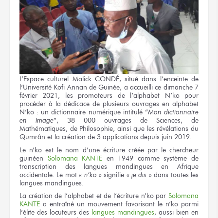
L’Espace culturel Malick CONDÉ, situé dans l’enceinte de
l’Université Kofi Annan de Guinée, a accueilli ce dimanche 7
février 2021, les promoteurs de l’alphabet N’ko pour
procéder à la dédicace de plusieurs ouvrages en alphabet
N’ko : un dictionnaire numérique intitulé “
Mon dictionnaire
en image
”, 38 000 ouvrages de Sciences, de
Mathématiques, de Philosophie, ainsi que les révélations du
Qumrân et la création de 3 applications depuis juin 2019.
Le n’ko est le nom d’une écriture créée par le chercheur
guinéen
Solomana KANTE
en 1949 comme système de
transcription des langues mandingues en Afrique
occidentale. Le mot «
n’ko
» signifie «
je dis
» dans toutes les
langues mandingues.
La création de l’alphabet et de l’écriture n’ko par
Solomana
KANTE
a entraîné un mouvement favorisant le n’ko parmi
l’élite des locuteurs des
langues mandingues
, aussi bien en