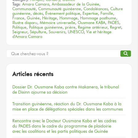
Tags:
Amara Camara
,
Ambassadeur de la Guinée
,
Communauté
,
Communauté guinéenne
,
Condoléances
,
Culture
guinéenne
,
décès
,
Événement politique
,
Expertise
,
Famille
,
France
,
Guinée
,
Héritage
,
Hommage
,
Hommage posthume
,
Illustre disparu
,
Mémoire universelle
,
Ousmane KABA
,
PADES
,
Politique
,
Politique guinéenne
,
prière
,
Regime antérieur
,
Regret
,
Seigneur
,
Sépulture
,
Souvenirs
,
UNESCO
,
Vie et héritage
d'Amara Camara
Articles récents
Dossier
Dr. Ousmane Kaba
contre Makanera,
le tribunal
de Dixinn
ajourne
sa décision
Transition guinéenne, réaction du Dr. Ousmane Kaba à la
mise en place de délégations spéciales dans les communes
Rencontre
avec le Docteur
Ousmane Kaba
et les cadres
du PADES
dans le cadre
du programme
de plaidoirie
avec les coalitions
et les partis
politiques
de Guinée