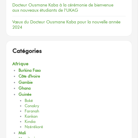
Docteur
Ousmane Kaba
à la cérémonie
de bienvenue
aux nouveaux
étudiants
de l’UKAG
Vœux
du Docteur
Ousmane Kaba
pour la nouvelle
année
2024
Catégories
Afrique
Burkina Faso
Côte d'Ivoire
Gambie
Ghana
Guinée
Boké
Conakry
Faranah
Kankan
Kindia
Nzérékoré
Mali