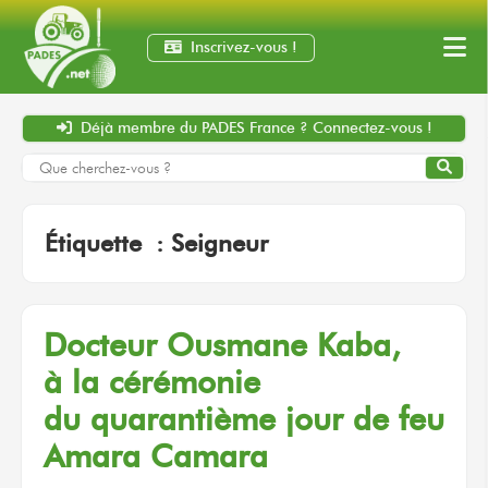
Inscrivez-vous !
Déjà membre
du PADES France ?
Connectez-vous !
Étiquette :
Seigneur
Docteur
Ousmane Kaba,
à la cérémonie
du quarantième
jour
de feu
Amara Camara