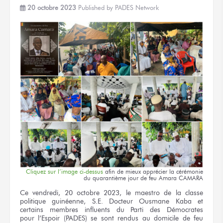
20 octobre 2023
Published by
PADES Network
Cliquez
sur l’image
ci-dessus
afin
de mieux
apprécier
la cérémonie
du quarantième
jour
de feu
Amara CAMARA
Ce vendredi,
20 octobre
2023,
le maestro
de la classe
politique guinéenne,
S.E. Docteur
Ousmane Kaba
et
certains membres influents
du Parti
des Démocrates
pour l’Espoir
(PADES)
se sont rendus
au domicile
de feu