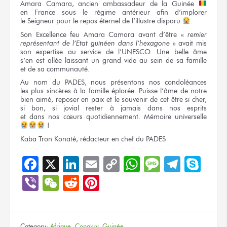
Amara Camara, ancien ambassadeur
de la Guinée
en France
sous le régime
antérieur afin d’implorer
le Seigneur
pour le repos
éternel
de l’illustre
disparu
.
Son Excellence
feu Amara Camara avant d’être
«
remier
représentant
de l’Etat
guinéen
dans l’hexagone
»
avait mis
son expertise
au service
de l’UNESCO.
Une belle
âme
s’en est
allée laissant
un grand
vide
au sein
de sa famille
et de sa communauté.
Au nom
du PADES,
nous présentons
nos condoléances
les plus
sincères
à la famille
éplorée. Puisse l’âme
de notre
bien aimé, reposer
en paix
et le souvenir
de cet être
si cher,
si bon,
si jovial
rester
à jamais
dans nos esprits
et dans nos cœurs
quotidiennement. Mémoire universelle
!
Kaba Tron Konaté, rédacteur
en chef
du PADES
Facebook
X
LinkedIn
Email
Copy
WhatsApp
Message
Teleg
Sky
Link
Viber
WeChat
Reddit
Pinterest
Category:
Afrique
,
Conakry
,
Guinée