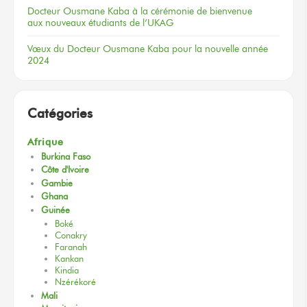
Docteur
Ousmane Kaba
à la cérémonie
de bienvenue
aux nouveaux
étudiants
de l’UKAG
Vœux
du Docteur
Ousmane Kaba
pour la nouvelle
année
2024
Catégories
Afrique
Burkina Faso
Côte d'Ivoire
Gambie
Ghana
Guinée
Boké
Conakry
Faranah
Kankan
Kindia
Nzérékoré
Mali