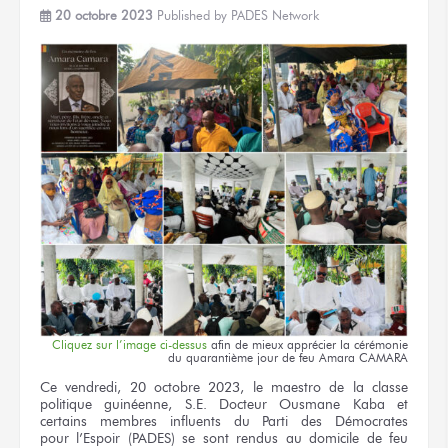
20 octobre 2023
Published by
PADES Network
Cliquez
sur l’image
ci-dessus
afin
de mieux
apprécier
la cérémonie
du quarantième
jour
de feu
Amara CAMARA
Ce vendredi,
20 octobre
2023,
le maestro
de la classe
politique guinéenne,
S.E. Docteur
Ousmane Kaba
et
certains membres influents
du Parti
des Démocrates
pour l’Espoir
(PADES)
se sont rendus
au domicile
de feu