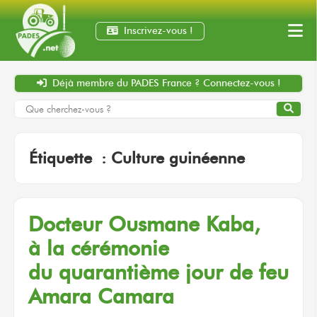
Inscrivez-vous !
Déjà membre
du PADES France ?
Connectez-vous !
Étiquette :
Culture guinéenne
Docteur
Ousmane Kaba,
à la cérémonie
du quarantième
jour
de feu
Amara Camara