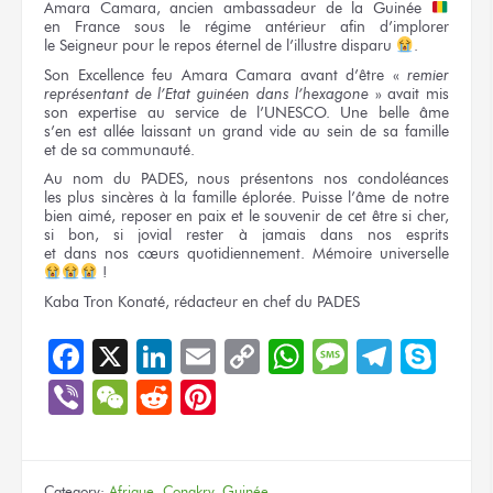
Amara Camara, ancien ambassadeur
de la Guinée
en France
sous le régime
antérieur afin d’implorer
le Seigneur
pour le repos
éternel
de l’illustre
disparu
.
Son Excellence
feu Amara Camara avant d’être
«
remier
représentant
de l’Etat
guinéen
dans l’hexagone
»
avait mis
son expertise
au service
de l’UNESCO.
Une belle
âme
s’en est
allée laissant
un grand
vide
au sein
de sa famille
et de sa communauté.
Au nom
du PADES,
nous présentons
nos condoléances
les plus
sincères
à la famille
éplorée. Puisse l’âme
de notre
bien aimé, reposer
en paix
et le souvenir
de cet être
si cher,
si bon,
si jovial
rester
à jamais
dans nos esprits
et dans nos cœurs
quotidiennement. Mémoire universelle
!
Kaba Tron Konaté, rédacteur
en chef
du PADES
Facebook
X
LinkedIn
Email
Copy
WhatsApp
Message
Teleg
Sky
Link
Viber
WeChat
Reddit
Pinterest
Category:
Afrique
,
Conakry
,
Guinée