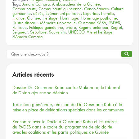
Tags:
Amara Camara
,
Ambassadeur de la Guinée
,
Communauté
,
Communauté guinéenne
,
Condoléances
,
Culture
guinéenne
,
décès
,
Événement politique
,
Expertise
,
Famille
,
France
,
Guinée
,
Héritage
,
Hommage
,
Hommage posthume
,
Illustre disparu
,
Mémoire universelle
,
Ousmane KABA
,
PADES
,
Politique
,
Politique guinéenne
,
prière
,
Regime antérieur
,
Regret
,
Seigneur
,
Sépulture
,
Souvenirs
,
UNESCO
,
Vie et héritage
d'Amara Camara
Articles récents
Dossier
Dr. Ousmane Kaba
contre Makanera,
le tribunal
de Dixinn
ajourne
sa décision
Transition guinéenne, réaction du Dr. Ousmane Kaba à la
mise en place de délégations spéciales dans les communes
Rencontre
avec le Docteur
Ousmane Kaba
et les cadres
du PADES
dans le cadre
du programme
de plaidoirie
avec les coalitions
et les partis
politiques
de Guinée