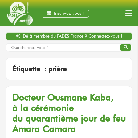
Inscrivez-vous !
Déjà membre
du PADES France ?
Connectez-vous !
Étiquette :
prière
Docteur
Ousmane Kaba,
à la cérémonie
du quarantième
jour
de feu
Amara Camara