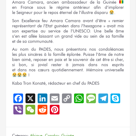
Amara Camara, ancien ambassadeur
de la Guinée
en France
sous le régime
antérieur afin d’implorer
le Seigneur
pour le repos
éternel
de l’illustre
disparu
.
Son Excellence
feu Amara Camara avant d’être
«
remier
représentant
de l’Etat
guinéen
dans l’hexagone
»
avait mis
son expertise
au service
de l’UNESCO.
Une belle
âme
s’en est
allée laissant
un grand
vide
au sein
de sa famille
et de sa communauté.
Au nom
du PADES,
nous présentons
nos condoléances
les plus
sincères
à la famille
éplorée. Puisse l’âme
de notre
bien aimé, reposer
en paix
et le souvenir
de cet être
si cher,
si bon,
si jovial
rester
à jamais
dans nos esprits
et dans nos cœurs
quotidiennement. Mémoire universelle
!
Kaba Tron Konaté, rédacteur
en chef
du PADES
Facebook
X
LinkedIn
Email
Copy
WhatsApp
Message
Teleg
Sky
Link
Viber
WeChat
Reddit
Pinterest
Category:
Afrique
,
Conakry
,
Guinée