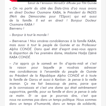
Extrait
de l’émission
MirradOr
diffusée
par FIM Guinée
«
On va
partir
du côté
des États-Unis
d’où nous avons
en direct
Docteur
Ousmane KABA,
le Président
du PADES
(PArti
des Démocrates
pour l’ESpoir)
qui est
aussi
de la famille.
Il est
en direct !
Bonjour Docteur
Ousmane KABA !
Bienvenu !
– Bonjour
à tout
le monde !
– Bienvenue !
Nos sincères
condoléances
à la famille KABA,
mais aussi
à tout
le peuple
de Guinée
et au Professeur
Alpha CONDÉ.
Dans
quel état
d’esprit avez-vous appris
la disparition
de l’ex
première dame, Madame Hadja Djènè
KABA CONDÉ.
– J’ai appris
ça
le samedi
en fin
d’après-midi
et c’est
la raison
pour laquelle
je voudrais
adresser
mes condoléances
à l’ensemble
du peuple
de Guinée
au Président
de la République
Alpha CONDÉ
et à toute
la famille
de Garou
et aussi
à Kankan.
Je pense
à la vieille
maman.
Ça me fait
beaucoup
de peine,
parce que
je la connaissais
et c’est
une dame
qui était
extrêmement
supportrice, gentille,
pour sa famille
et donc
je pense
à cela
ce matin.
Et ce que
je pourrais
dire,
c’est que
nous ne sommes pas
dans un temps
politique.
Nous sommes
dans un temps
d’humanité,
dans un temps
de solidarité,