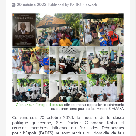
20 octobre 2023
Published by
PADES Network
Cliquez
sur l’image
ci-dessus
afin
de mieux
apprécier
la cérémonie
du quarantième
jour
de feu
Amara CAMARA
Ce vendredi,
20 octobre
2023,
le maestro
de la classe
politique guinéenne,
S.E. Docteur
Ousmane Kaba
et
certains membres influents
du Parti
des Démocrates
pour l’Espoir
(PADES)
se sont rendus
au domicile
de feu