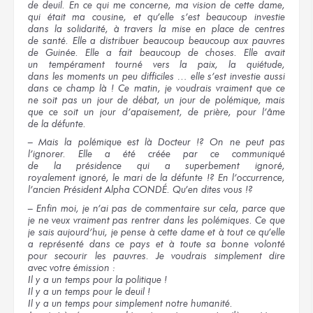
de deuil.
En ce qui
me concerne,
ma vision
de cette dame,
qui était
ma cousine,
et qu’elle s’est beaucoup investie
dans la solidarité,
à travers
la mise
en place
de centres
de santé.
Elle a
distribuer beaucoup beaucoup
aux pauvres
de Guinée.
Elle a
fait beaucoup
de choses.
Elle avait
un tempérament
tourné
vers la paix,
la quiétude,
dans les moments
un peu difficiles …
elle s’est
investie aussi
dans ce champ là !
Ce matin,
je voudrais
vraiment
que ce
ne soit pas
un jour
de débat,
un jour
de polémique,
mais
que ce soit
un jour
d’apaisement,
de prière,
pour l’âme
de la défunte.
– Mais la polémique
est là
Docteur !?
On ne peut pas
l’ignorer.
Elle a été
créée
par ce communiqué
de la présidence
qui a superbement
ignoré,
royalement ignoré,
le mari
de la défunte !?
En l’occurrence,
l’ancien Président
Alpha CONDÉ.
Qu’en dites vous !?
– Enfin moi,
je n’ai pas
de commentaire
sur cela,
parce que
je ne veux
vraiment pas
rentrer
dans les polémiques.
Ce que
je sais
aujourd’hui,
je pense
à cette dame
et à tout
ce qu’elle
a représenté
dans ce pays
et à toute
sa bonne
volonté
pour secourir
les pauvres.
Je voudrais
simplement dire
avec votre émission :
Il y a
un temps
pour la politique !
Il y a
un temps
pour le deuil !
Il y a
un temps
pour simplement
notre humanité.