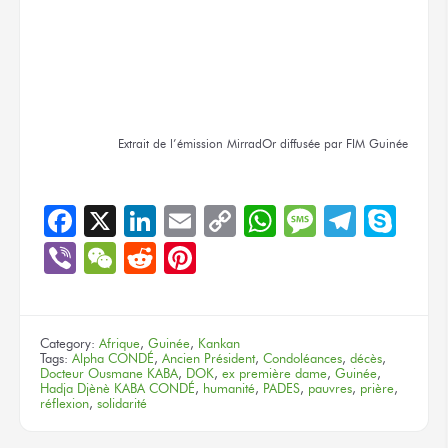
Extrait
de l’émission
MirradOr
diffusée
par FIM Guinée
Facebook
X
LinkedIn
Email
Copy
WhatsApp
Message
Teleg
Sky
Link
Viber
WeChat
Reddit
Pinterest
Category:
Afrique
,
Guinée
,
Kankan
Tags:
Alpha CONDÉ
,
Ancien Président
,
Condoléances
,
décès
,
Docteur Ousmane KABA
,
DOK
,
ex première dame
,
Guinée
,
Hadja Djènè KABA CONDÉ
,
humanité
,
PADES
,
pauvres
,
prière
,
réflexion
,
solidarité