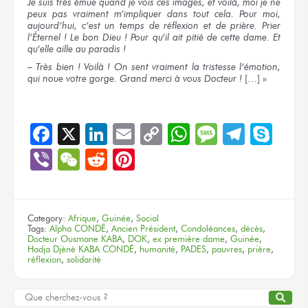
Je suis
très émue quand
je vois
ces images,
et voilà,
moi je ne
peux pas vraiment m’impliquer
dans tout cela.
Pour moi,
aujourd’hui,
c’est un temps
de réflexion
et de prière. Prier
l’Éternel !
Le bon
Dieu !
Pour qu’il ait pitié
de cette dame.
Et
qu’elle aille
au paradis !
– Très bien !
Voilà !
On sent
vraiment
la tristesse
l’émotion,
qui noue
votre gorge.
Grand merci
à vous Docteur !
[…] »
Facebook
X
LinkedIn
Email
Copy
WhatsApp
Message
Teleg
Sky
Link
Viber
WeChat
Reddit
Pinterest
Category:
Afrique
,
Guinée
,
Social
Tags:
Alpha CONDÉ
,
Ancien Président
,
Condoléances
,
décès
,
Docteur Ousmane KABA
,
DOK
,
ex première dame
,
Guinée
,
Hadja Djènè KABA CONDÉ
,
humanité
,
PADES
,
pauvres
,
prière
,
réflexion
,
solidarité