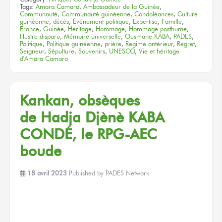
Tags:
Amara Camara
,
Ambassadeur de la Guinée
,
Communauté
,
Communauté guinéenne
,
Condoléances
,
Culture
guinéenne
,
décès
,
Événement politique
,
Expertise
,
Famille
,
France
,
Guinée
,
Héritage
,
Hommage
,
Hommage posthume
,
Illustre disparu
,
Mémoire universelle
,
Ousmane KABA
,
PADES
,
Politique
,
Politique guinéenne
,
prière
,
Regime antérieur
,
Regret
,
Seigneur
,
Sépulture
,
Souvenirs
,
UNESCO
,
Vie et héritage
d'Amara Camara
Kankan, obsèques
de Hadja
Djènè KABA
CONDÉ,
le RPG-AEC
boude
18 avril 2023
Published by
PADES Network