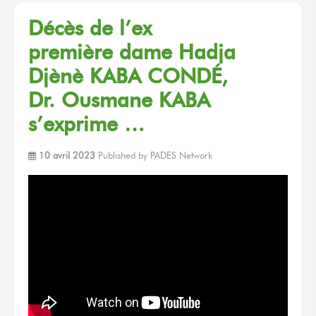
Décès
de l’ex
première dame
Hadja
Djènè KABA CONDÉ,
Dr. Ousmane KABA
s’exprime …
10 avril 2023
Published by
PADES Network