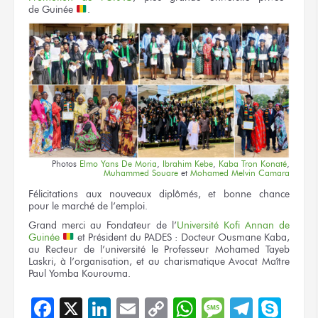
de Guinée
.
Photos
Elmo Yans
De Moria
,
Ibrahim Kebe
,
Kaba Tron Konaté
,
Muhammed Souare
et
Mohamed Melvin Camara
Félicitations
aux nouveaux
diplômés,
et bonne
chance
pour le marché
de l’emploi.
Grand merci
au Fondateur
de l’
Université Kofi Annan de
Guinée
et Président
du PADES :
Docteur
Ousmane Kaba,
au Recteur
de l’université
le Professeur
Mohamed Tayeb
Laskri,
à l’organisation,
et au charismatique
Avocat Maître
Paul Yomba Kourouma.
Facebook
X
LinkedIn
Email
Copy
WhatsApp
Message
Teleg
Sky