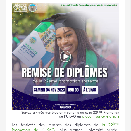
ème
Suivez
la vidéo
des étudiants
sortants
de cette 22
Promotion
de l’UKAG
en
cliquant
sur cette affiche
ème
Les festivités
des remises
des diplômes
de
la 22
Promotion
de l’UKAG
,
plus grande
université privée