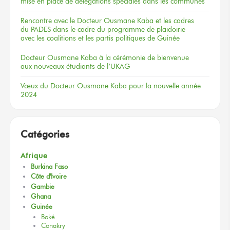
mise en place de délégations spéciales dans les communes
Rencontre
avec le Docteur
Ousmane Kaba
et les cadres
du PADES
dans le cadre
du programme
de plaidoirie
avec les coalitions
et les partis
politiques
de Guinée
Docteur
Ousmane Kaba
à la cérémonie
de bienvenue
aux nouveaux
étudiants
de l’UKAG
Vœux
du Docteur
Ousmane Kaba
pour la nouvelle
année
2024
Catégories
Afrique
Burkina Faso
Côte d'Ivoire
Gambie
Ghana
Guinée
Boké
Conakry