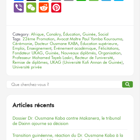
Link
Viber
WeChat
Reddit
Pinterest
Category:
Afrique
,
Conakry
,
Éducation
,
Guinée
,
Social
Tags:
22ème Promotion
,
Avocat Maître Paul Yomba Kourouma
,
Cérémonie
,
Docteur Ousmane KABA
,
Éducation supérieure
,
Emploi
,
Enseignement
,
Événement académique
,
Félicitations
,
Fondateur UKAG
,
Guinée
,
Nouveaux diplômés
,
Organisation
,
Professeur Mohamed Tayeb Laskri
,
Recteur de l'université
,
Remise de diplômes
,
UKAG (Université Kofi Annan de Guinée)
,
Université privée
Articles récents
Dossier
Dr. Ousmane Kaba
contre Makanera,
le tribunal
de Dixinn
ajourne
sa décision
Transition guinéenne, réaction du Dr. Ousmane Kaba à la