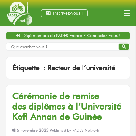
Inscrivez-vous !
Déjà membre
du PADES France ?
Connectez-vous !
Étiquette :
Recteur de l’université
Cérémonie
de remise
des diplômes
à l’Université
Kofi Annan
de Guinée
5 novembre 2023
Published by
PADES Network