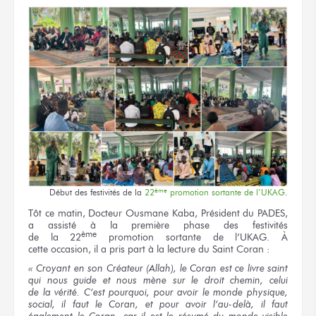
ème
Début
des festivités
de la
22
promotion sortante
de l’UKAG
.
Tôt
ce matin,
Docteur
Ousmane Kaba,
Président
du PADES,
a assisté
à la première
phase
des festivités
ème
de la 22
promotion
sortante
de l’UKAG.
À
cette occasion,
il a pris
part
à la lecture
du Saint
Coran :
« Croyant
en son Créateur
(Allah),
le Coran
est
ce livre
saint
qui nous guide
et nous mène
sur le droit
chemin, celui
de la vérité.
C’est pourquoi, pour avoir
le monde
physique,
social,
il faut
le Coran,
et pour avoir
l’au-delà,
il faut
également
le Coran,
car
il est
le résumé
du monde
visible