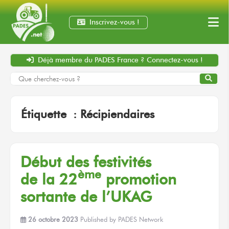
Inscrivez-vous !
Déjà membre
du PADES France ?
Connectez-vous !
Étiquette :
Récipiendaires
Début
des festivités
ème
de la 22
promotion
sortante
de l’UKAG
26 octobre 2023
Published by
PADES Network