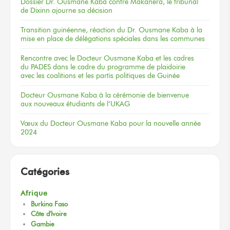
Dossier
Dr. Ousmane Kaba
contre Makanera,
le tribunal
de Dixinn
ajourne
sa décision
Transition guinéenne, réaction du Dr. Ousmane Kaba à la
mise en place de délégations spéciales dans les communes
Rencontre
avec le Docteur
Ousmane Kaba
et les cadres
du PADES
dans le cadre
du programme
de plaidoirie
avec les coalitions
et les partis
politiques
de Guinée
Docteur
Ousmane Kaba
à la cérémonie
de bienvenue
aux nouveaux
étudiants
de l’UKAG
Vœux
du Docteur
Ousmane Kaba
pour la nouvelle
année
2024
Catégories
Afrique
Burkina Faso
Côte d'Ivoire
Gambie