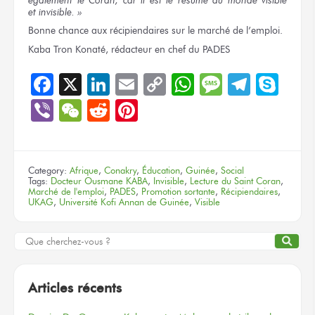
et invisible.
»
Bonne chance
aux récipiendaires
sur le marché
de l’emploi.
Kaba Tron Konaté, rédacteur
en chef
du PADES
Facebook
X
LinkedIn
Email
Copy
WhatsApp
Message
Teleg
Sky
Link
Viber
WeChat
Reddit
Pinterest
Category:
Afrique
,
Conakry
,
Éducation
,
Guinée
,
Social
Tags:
Docteur Ousmane KABA
,
Invisible
,
Lecture du Saint Coran
,
Marché de l'emploi
,
PADES
,
Promotion sortante
,
Récipiendaires
,
UKAG
,
Université Kofi Annan de Guinée
,
Visible
Articles récents