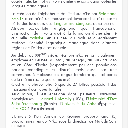
occidentale. Le mot «
n’ko
» signifie «
je dis
» dans toutes les
langues mandingues.
La création de l’alphabet et de l’écriture n’ko par
Solomana
KANTE
a entraîné un mouvement favorisant le n’ko parmi
l’élite des locuteurs des
langues mandingues
, aussi bien en
Afrique occidentale anglophone que francophone.
L’instruction du n’ko a aidé à la formation d’une identité
culturelle
malinké
en Guinée, au Mali et a également
renforcé l’identité linguistique mandingue dans d’autres
régions de l’Afrique occidentale.
ème
Au début du XXI
siècle, l’écriture n’ko est principalement
employée en Guinée, au Mali, au Sénégal, au Burkina Faso
et en Côte d’Ivoire (respectivement par des populations
parlant mandingue et dioula), mais aussi par une
communauté malienne de langue bambara qui fait partie
de la même racine que le malinké.
C’est un alphabet phonétique de 27 lettres possédant des
marques diacritiques tonales.
Aujourd’hui, il est enseigné dans plusieurs universités
prestigieuses :
Harvard University
(USA), l’
Université d’Etat
Saint-Petersbourg
(Russie), l’
Université du Caire
(Égypte) et
INALCO
à Paris (France).
L’Université Kofi Annan de Guinée propose cinq (5)
programmes liés au N’ko sous la direction de Nafadji Sory
CONDÉ :