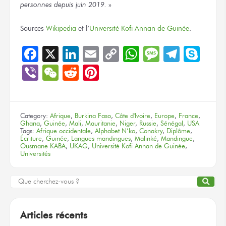
personnes depuis juin 2019.
»
Sources
Wikipedia
et l’
Université Kofi Annan de Guinée
.
Facebook
X
LinkedIn
Email
Copy
WhatsApp
Message
Teleg
Sky
Link
Viber
WeChat
Reddit
Pinterest
Category:
Afrique
,
Burkina Faso
,
Côte d'Ivoire
,
Europe
,
France
,
Ghana
,
Guinée
,
Mali
,
Mauritanie
,
Niger
,
Russie
,
Sénégal
,
USA
Tags:
Afrique occidentale
,
Alphabet N’ko
,
Conakry
,
Diplôme
,
Écriture
,
Guinée
,
Langues mandingues
,
Malinké
,
Mandingue
,
Ousmane KABA
,
UKAG
,
Université Kofi Annan de Guinée
,
Universités
Articles récents