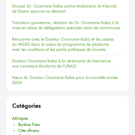
Dossier
Dr. Ousmane Kaba
contre Makanera,
le tribunal
de Dixinn
ajourne
sa décision
Transition guinéenne, réaction du Dr. Ousmane Kaba à la
mise en place de délégations spéciales dans les communes
Rencontre
avec le Docteur
Ousmane Kaba
et les cadres
du PADES
dans le cadre
du programme
de plaidoirie
avec les coalitions
et les partis
politiques
de Guinée
Docteur
Ousmane Kaba
à la cérémonie
de bienvenue
aux nouveaux
étudiants
de l’UKAG
Vœux
du Docteur
Ousmane Kaba
pour la nouvelle
année
2024
Catégories
Afrique
Burkina Faso
Côte d'Ivoire