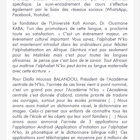
spécifique. Le suivi-encadrement des cours s’effectue
également par le biais des réseaux sociaux (
WhatsApp
,
Facebook
,
Youtube
).
Le fondateur de l’Université Kofi Annan, Dr. Ousmane
KABA, l’un des promoteurs de cette langue, a proclamé
toute sa satisfaction. «
C’est un événement majeur, un
événement culturel important. Vous savez, l’alphabet N’ko
est maintenant introduit dans les ordinateurs pour féliciter
l’alphabétisation en Afrique. L’écriture n’est pas seulement
pour les Malinkés mais c’est pour toutes les langues
africaines. Je pense que c’est bon de le savoir. Tout Africain
qui maîtrise l’alphabet N’ko peut écrire sa langue maternelle
avec cette écriture.
»
Pour Diallo Moussa BALANDOU, Président de l’Académie
centrale de N’ko, l’arrivée de ces livres vient à point nommé,
c’est un grand pas pour l’Académie N’ko. «
L’Académie
centrale s’est donnée d’abord, comme priorité de traduire
ces ouvrages, surtout pour les écoles primaires (…) Nous
avons aussi traduit un dictionnaire visuel, le dictionnaire en
images. Celui-ci permet aux enfants de connaître tous les
outils de l’école et les objets qui leur sont familiers (…) Nous
avons aussi annoncé l’arrivée de 3 applications sur
l’application Android (Application d’initiation sur l’alphabet
N’ko, la phonétique et le dictionnaire bilingue ndlr). Ces
applications sont téléchargées en moyenne par 6 millions de