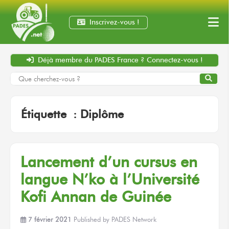
Inscrivez-vous !
Déjà membre
du PADES France ?
Connectez-vous !
Étiquette :
Diplôme
Lancement d’un cursus en
langue N’ko à l’Université
Kofi Annan de Guinée
7 février 2021
Published by
PADES Network