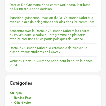
Dossier
Dr. Ousmane Kaba
contre Makanera,
le tribunal
de Dixinn
ajourne
sa décision
Transition guinéenne, réaction du Dr. Ousmane Kaba à la
mise en place de délégations spéciales dans les communes
Rencontre
avec le Docteur
Ousmane Kaba
et les cadres
du PADES
dans le cadre
du programme
de plaidoirie
avec les coalitions
et les partis
politiques
de Guinée
Docteur
Ousmane Kaba
à la cérémonie
de bienvenue
aux nouveaux
étudiants
de l’UKAG
Vœux
du Docteur
Ousmane Kaba
pour la nouvelle
année
2024
Catégories
Afrique
Burkina Faso
Côte d'Ivoire