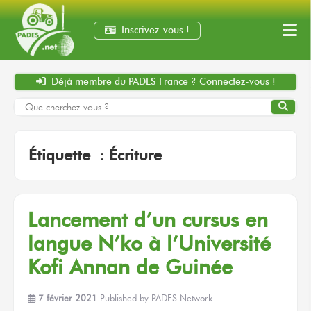
Inscrivez-vous !
Déjà membre
du PADES France ?
Connectez-vous !
Étiquette :
Écriture
Lancement d’un cursus en
langue N’ko à l’Université
Kofi Annan de Guinée
7 février 2021
Published by
PADES Network