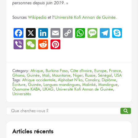
personnes depuis juin 2019.
»
Sources
Wikipedia
et l’
Université Kofi Annan de Guinée
.
Facebook
X
LinkedIn
Email
Copy
WhatsApp
Message
Teleg
Sky
Link
Viber
WeChat
Reddit
Pinterest
Category:
Afrique
,
Burkina Faso
,
Côte d'Ivoire
,
Europe
,
France
,
Ghana
,
Guinée
,
Mali
,
Mauritanie
,
Niger
,
Russie
,
Sénégal
,
USA
Tags:
Afrique occidentale
,
Alphabet N’ko
,
Conakry
,
Diplôme
,
Écriture
,
Guinée
,
Langues mandingues
,
Malinké
,
Mandingue
,
Ousmane KABA
,
UKAG
,
Université Kofi Annan de Guinée
,
Universités
Articles récents