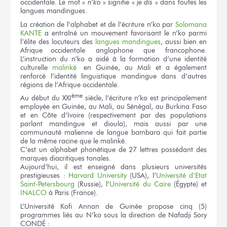
occidentale. Le mot «
n’ko
» signifie «
je dis
» dans toutes les
langues mandingues.
La création de l’alphabet et de l’écriture n’ko par
Solomana
KANTE
a entraîné un mouvement favorisant le n’ko parmi
l’élite des locuteurs des
langues mandingues
, aussi bien en
Afrique occidentale anglophone que francophone.
L’instruction du n’ko a aidé à la formation d’une identité
culturelle
malinké
en Guinée, au Mali et a également
renforcé l’identité linguistique mandingue dans d’autres
régions de l’Afrique occidentale.
ème
Au début du XXI
siècle, l’écriture n’ko est principalement
employée en Guinée, au Mali, au Sénégal, au Burkina Faso
et en Côte d’Ivoire (respectivement par des populations
parlant mandingue et dioula), mais aussi par une
communauté malienne de langue bambara qui fait partie
de la même racine que le malinké.
C’est un alphabet phonétique de 27 lettres possédant des
marques diacritiques tonales.
Aujourd’hui, il est enseigné dans plusieurs universités
prestigieuses :
Harvard University
(USA), l’
Université d’Etat
Saint-Petersbourg
(Russie), l’
Université du Caire
(Égypte) et
INALCO
à Paris (France).
L’Université Kofi Annan de Guinée propose cinq (5)
programmes liés au N’ko sous la direction de Nafadji Sory
CONDÉ :