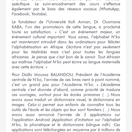
spécifique. Le suivi-encadrement des cours s’effectue
également par le biais des réseaux sociaux (
WhatsApp
,
Facebook
,
Youtube
).
Le fondateur de l’Université Kofi Annan, Dr. Ousmane
KABA, l’un des promoteurs de cette langue, a proclamé
toute sa satisfaction. «
C’est un événement majeur, un
événement culturel important. Vous savez, l’alphabet N’ko
est maintenant introduit dans les ordinateurs pour féliciter
l’alphabétisation en Afrique. L’écriture n’est pas seulement
pour les Malinkés mais c’est pour toutes les langues
africaines. Je pense que c’est bon de le savoir. Tout Africain
qui maîtrise l’alphabet N’ko peut écrire sa langue maternelle
avec cette écriture.
»
Pour Diallo Moussa BALANDOU, Président de l’Académie
centrale de N’ko, l’arrivée de ces livres vient à point nommé,
c’est un grand pas pour l’Académie N’ko. «
L’Académie
centrale s’est donnée d’abord, comme priorité de traduire
ces ouvrages, surtout pour les écoles primaires (…) Nous
avons aussi traduit un dictionnaire visuel, le dictionnaire en
images. Celui-ci permet aux enfants de connaître tous les
outils de l’école et les objets qui leur sont familiers (…) Nous
avons aussi annoncé l’arrivée de 3 applications sur
l’application Android (Application d’initiation sur l’alphabet
N’ko, la phonétique et le dictionnaire bilingue ndlr). Ces
applications sont téléchargées en moyenne par 6 millions de