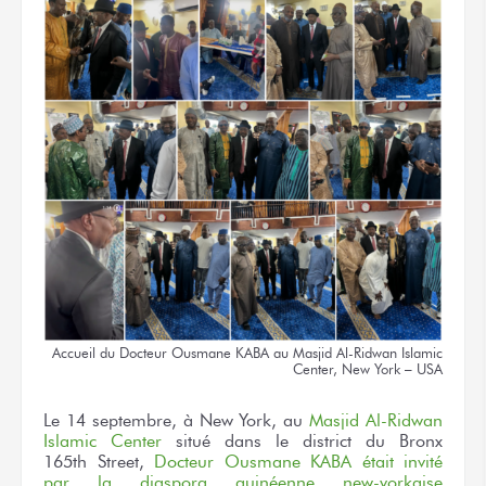
Accueil
du Docteur
Ousmane KABA
au Masjid
Al-Ridwan Islamic
Center,
New York – USA
Le 14 septembre,
à New York,
au
Masjid Al-Ridwan
Islamic Center
situé
dans le district
du Bronx
165th Street,
Docteur
Ousmane KABA
était invité
par la diaspora
guinéenne new-yorkaise