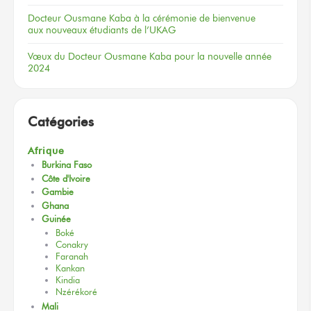
Docteur
Ousmane Kaba
à la cérémonie
de bienvenue
aux nouveaux
étudiants
de l’UKAG
Vœux
du Docteur
Ousmane Kaba
pour la nouvelle
année
2024
Catégories
Afrique
Burkina Faso
Côte d'Ivoire
Gambie
Ghana
Guinée
Boké
Conakry
Faranah
Kankan
Kindia
Nzérékoré
Mali