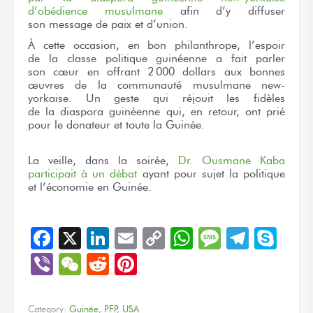
d’obédience musulmane
afin
d’y diffuser
son message
de paix
et d’union.
À cette occasion,
en bon
philanthrope, l’espoir
de la classe
politique guinéenne
a fait
parler
son cœur
en offrant
2
000 dollars
aux bonnes
œuvres
de la communauté
musulmane new-
yorkaise.
Un geste
qui réjouit
les fidèles
de la diaspora
guinéenne qui,
en retour,
ont prié
pour le donateur
et toute
la Guinée.
La veille,
dans la soirée,
Dr. Ousmane Kaba
participait
à un débat
ayant
pour sujet
la politique
et l’économie
en Guinée.
Facebook
X
LinkedIn
Email
Copy
WhatsApp
Message
Teleg
Sky
Link
Viber
WeChat
Reddit
Pinterest
Category:
Guinée
,
PFP
,
USA