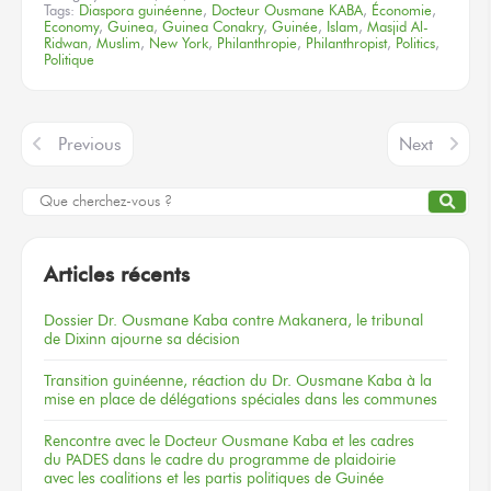
Tags:
Diaspora guinéenne
,
Docteur Ousmane KABA
,
Économie
,
Economy
,
Guinea
,
Guinea Conakry
,
Guinée
,
Islam
,
Masjid Al-
Ridwan
,
Muslim
,
New York
,
Philanthropie
,
Philanthropist
,
Politics
,
Politique
Previous
Next
Articles récents
Dossier
Dr. Ousmane Kaba
contre Makanera,
le tribunal
de Dixinn
ajourne
sa décision
Transition guinéenne, réaction du Dr. Ousmane Kaba à la
mise en place de délégations spéciales dans les communes
Rencontre
avec le Docteur
Ousmane Kaba
et les cadres
du PADES
dans le cadre
du programme
de plaidoirie
avec les coalitions
et les partis
politiques
de Guinée