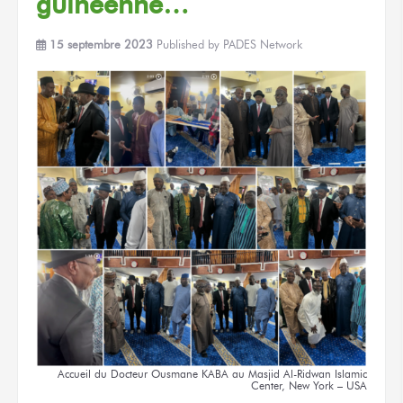
guinéenne…
15 septembre 2023
Published by
PADES Network
Accueil
du Docteur
Ousmane KABA
au Masjid
Al-Ridwan Islamic
Center,
New York – USA