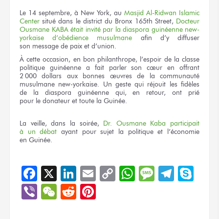
Le 14 septembre,
à New York,
au
Masjid Al-Ridwan Islamic
Center
situé
dans le district
du Bronx
165th Street,
Docteur
Ousmane KABA
était invité
par la diaspora
guinéenne new-
yorkaise
d’obédience musulmane
afin
d’y diffuser
son message
de paix
et d’union.
À cette occasion,
en bon
philanthrope, l’espoir
de la classe
politique guinéenne
a fait
parler
son cœur
en offrant
2
000 dollars
aux bonnes
œuvres
de la communauté
musulmane new-yorkaise.
Un geste
qui réjouit
les fidèles
de la diaspora
guinéenne qui,
en retour,
ont prié
pour le donateur
et toute
la Guinée.
La veille,
dans la soirée,
Dr. Ousmane Kaba
participait
à un débat
ayant
pour sujet
la politique
et l’économie
en Guinée.
Facebook
X
LinkedIn
Email
Copy
WhatsApp
Message
Teleg
Sky
Link
Viber
WeChat
Reddit
Pinterest