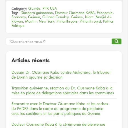
Category:
Guinée
,
PFP
,
USA
Tags:
Diaspora guinéenne
,
Docteur Ousmane KABA
,
Économie
,
Economy
,
Guinea
,
Guinea Conakry
,
Guinée
,
Islam
,
Masjid Al-
Ridwan
,
Muslim
,
New York
,
Philanthropie
,
Philanthropist
,
Politics
,
Politique
Articles récents
Dossier
Dr. Ousmane Kaba
contre Makanera,
le tribunal
de Dixinn
ajourne
sa décision
Transition guinéenne, réaction du Dr. Ousmane Kaba à la
mise en place de délégations spéciales dans les communes
Rencontre
avec le Docteur
Ousmane Kaba
et les cadres
du PADES
dans le cadre
du programme
de plaidoirie
avec les coalitions
et les partis
politiques
de Guinée
Docteur
Ousmane Kaba
à la cérémonie
de bienvenue