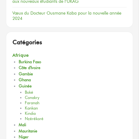
aux nouveaux
étudiants
de l’UKAG
Vœux
du Docteur
Ousmane Kaba
pour la nouvelle
année
2024
Catégories
Afrique
Burkina Faso
Côte d'Ivoire
Gambie
Ghana
Guinée
Boké
Conakry
Faranah
Kankan
Kindia
Nzérékoré
Mali
Mauritanie
Niger