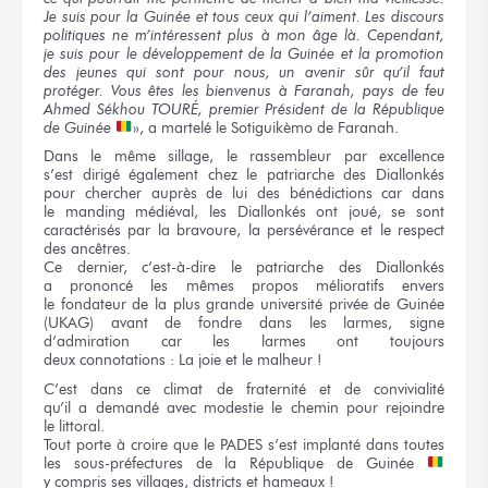
Je suis
pour
la Guinée
et tous ceux
qui l’aiment.
Les discours
politiques
ne m’intéressent
plus
à mon âge
là. Cependant,
je suis
pour
le développement
de la Guinée
et la promotion
des jeunes
qui sont
pour nous,
un avenir
sûr
qu’il faut
protéger.
Vous êtes
les bienvenus
à Faranah,
pays
de feu
Ahmed Sékhou TOURÉ, premier Président
de la République
de Guinée
»,
a martelé
le Sotiguikèmo
de Faranah.
Dans
le même
sillage,
le rassembleur
par excellence
s’est dirigé
également
chez le patriarche
des Diallonkés
pour chercher
auprès
de lui
des bénédictions
car dans
le manding
médiéval,
les Diallonkés
ont joué,
se sont
caractérisés
par la bravoure,
la persévérance
et le respect
des ancêtres.
Ce dernier,
c’est-à-dire
le patriarche
des Diallonkés
a prononcé
les mêmes
propos mélioratifs envers
le fondateur
de la plus
grande université privée
de Guinée
(UKAG) avant
de fondre
dans les larmes,
signe
d’admiration
car les larmes
ont toujours
deux connotations :
La joie
et le malheur !
C’est dans
ce climat
de fraternité
et de convivialité
qu’il a demandé
avec modestie
le chemin
pour rejoindre
le littoral.
Tout porte
à croire
que le PADES
s’est implanté
dans toutes
les sous-préfectures
de la République
de Guinée
y compris
ses villages,
districts
et hameaux !