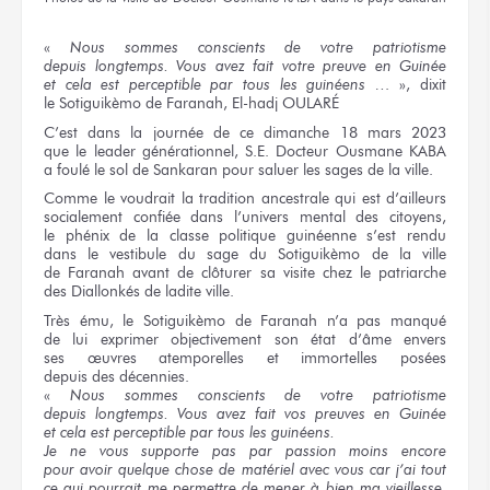
«
Nous sommes
conscients
de votre patriotisme
depuis longtemps.
Vous avez
fait
votre preuve
en Guinée
et cela
est perceptible
par tous
les guinéens …
», dixit
le Sotiguikèmo
de Faranah,
El-hadj OULARÉ
C’est
dans la journée
de ce dimanche
18 mars 2023
que le leader
générationnel,
S.E. Docteur
Ousmane KABA
a foulé
le sol
de Sankaran
pour saluer
les sages
de la ville.
Comme
le voudrait
la tradition
ancestrale
qui est
d’ailleurs
socialement confiée
dans l’univers
mental
des citoyens,
le phénix
de la classe
politique guinéenne
s’est rendu
dans le vestibule
du sage
du Sotiguikèmo
de la ville
de Faranah
avant
de clôturer
sa visite
chez le patriarche
des Diallonkés
de ladite
ville.
Très ému,
le Sotiguikèmo
de Faranah
n’a pas manqué
de lui exprimer
objectivement
son état
d’âme envers
ses œuvres
atemporelles
et immortelles
posées
depuis des décennies.
«
Nous sommes
conscients
de votre patriotisme
depuis longtemps.
Vous avez
fait
vos preuves
en Guinée
et cela
est perceptible
par tous
les guinéens.
Je ne vous
supporte pas
par passion
moins encore
pour avoir
quelque chose
de matériel
avec vous
car j’ai tout
ce qui pourrait
me permettre
de mener
à bien
ma vieillesse.