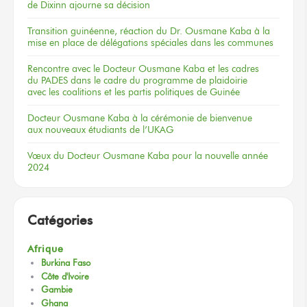
de Dixinn
ajourne
sa décision
Transition guinéenne, réaction du Dr. Ousmane Kaba à la
mise en place de délégations spéciales dans les communes
Rencontre
avec le Docteur
Ousmane Kaba
et les cadres
du PADES
dans le cadre
du programme
de plaidoirie
avec les coalitions
et les partis
politiques
de Guinée
Docteur
Ousmane Kaba
à la cérémonie
de bienvenue
aux nouveaux
étudiants
de l’UKAG
Vœux
du Docteur
Ousmane Kaba
pour la nouvelle
année
2024
Catégories
Afrique
Burkina Faso
Côte d'Ivoire
Gambie
Ghana