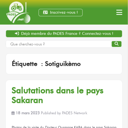
Inscrivez-vous !
Déjà membre
du PADES France ?
Connectez-vous !
Étiquette :
Sotiguikèmo
Salutations
dans le pays
Sakaran
18 mars 2023
Published by
PADES Network
Photos
de la visite
du Docteur
Ousmane KABA
dans le pays
Sakaran