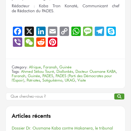
Rédacteur :
Kaba Tron Konaté, Communicant chef
de Rédaction
du PADES.
Facebook
X
LinkedIn
Email
Copy
WhatsApp
Message
Teleg
Sky
Link
Viber
WeChat
Reddit
Pinterest
Category:
Afrique
,
Faranah
,
Guinée
Tags:
Ahmed Sékou Touré
,
Diallonkés
,
Docteur Ousmane KABA
,
Faranah
,
Guinée
,
PADES
,
PADES (Parti des Démocrates pour
l'Espoir)
,
Patriotes
,
Sotiguikèmo
,
UKAG
,
Visite
Articles récents
Dossier
Dr. Ousmane Kaba
contre Makanera,
le tribunal