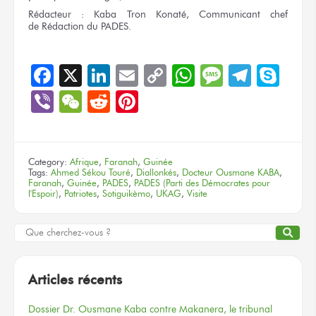
Rédacteur :
Kaba Tron Konaté, Communicant chef
de Rédaction
du PADES.
Facebook
X
LinkedIn
Email
Copy
WhatsApp
Message
Teleg
Sky
Link
Viber
WeChat
Reddit
Pinterest
Category:
Afrique
,
Faranah
,
Guinée
Tags:
Ahmed Sékou Touré
,
Diallonkés
,
Docteur Ousmane KABA
,
Faranah
,
Guinée
,
PADES
,
PADES (Parti des Démocrates pour
l'Espoir)
,
Patriotes
,
Sotiguikèmo
,
UKAG
,
Visite
Articles récents
Dossier
Dr. Ousmane Kaba
contre Makanera,
le tribunal