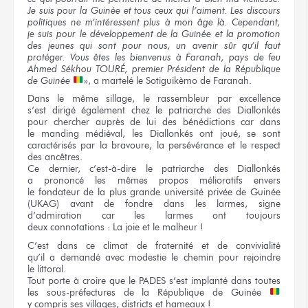
Je suis
pour
la Guinée
et tous ceux
qui l’aiment.
Les discours
politiques
ne m’intéressent
plus
à mon âge
là. Cependant,
je suis
pour
le développement
de la Guinée
et la promotion
des jeunes
qui sont
pour nous,
un avenir
sûr
qu’il faut
protéger.
Vous êtes
les bienvenus
à Faranah,
pays
de feu
Ahmed Sékhou TOURÉ, premier Président
de la République
de Guinée
»,
a martelé
le Sotiguikèmo
de Faranah.
Dans
le même
sillage,
le rassembleur
par excellence
s’est dirigé
également
chez le patriarche
des Diallonkés
pour chercher
auprès
de lui
des bénédictions
car dans
le manding
médiéval,
les Diallonkés
ont joué,
se sont
caractérisés
par la bravoure,
la persévérance
et le respect
des ancêtres.
Ce dernier,
c’est-à-dire
le patriarche
des Diallonkés
a prononcé
les mêmes
propos mélioratifs envers
le fondateur
de la plus
grande université privée
de Guinée
(UKAG) avant
de fondre
dans les larmes,
signe
d’admiration
car les larmes
ont toujours
deux connotations :
La joie
et le malheur !
C’est dans
ce climat
de fraternité
et de convivialité
qu’il a demandé
avec modestie
le chemin
pour rejoindre
le littoral.
Tout porte
à croire
que le PADES
s’est implanté
dans toutes
les sous-préfectures
de la République
de Guinée
y compris
ses villages,
districts
et hameaux !