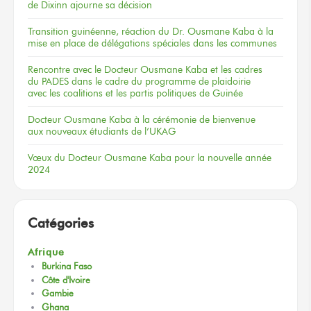
de Dixinn
ajourne
sa décision
Transition guinéenne, réaction du Dr. Ousmane Kaba à la
mise en place de délégations spéciales dans les communes
Rencontre
avec le Docteur
Ousmane Kaba
et les cadres
du PADES
dans le cadre
du programme
de plaidoirie
avec les coalitions
et les partis
politiques
de Guinée
Docteur
Ousmane Kaba
à la cérémonie
de bienvenue
aux nouveaux
étudiants
de l’UKAG
Vœux
du Docteur
Ousmane Kaba
pour la nouvelle
année
2024
Catégories
Afrique
Burkina Faso
Côte d'Ivoire
Gambie
Ghana