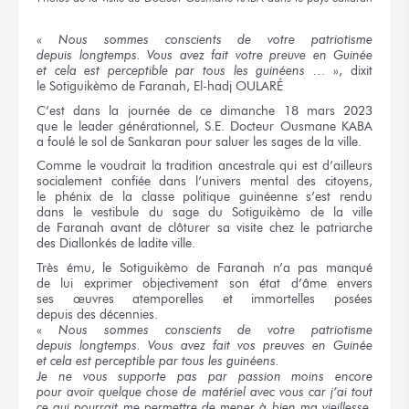
«
Nous sommes
conscients
de votre patriotisme
depuis longtemps.
Vous avez
fait
votre preuve
en Guinée
et cela
est perceptible
par tous
les guinéens …
», dixit
le Sotiguikèmo
de Faranah,
El-hadj OULARÉ
C’est
dans la journée
de ce dimanche
18 mars 2023
que le leader
générationnel,
S.E. Docteur
Ousmane KABA
a foulé
le sol
de Sankaran
pour saluer
les sages
de la ville.
Comme
le voudrait
la tradition
ancestrale
qui est
d’ailleurs
socialement confiée
dans l’univers
mental
des citoyens,
le phénix
de la classe
politique guinéenne
s’est rendu
dans le vestibule
du sage
du Sotiguikèmo
de la ville
de Faranah
avant
de clôturer
sa visite
chez le patriarche
des Diallonkés
de ladite
ville.
Très ému,
le Sotiguikèmo
de Faranah
n’a pas manqué
de lui exprimer
objectivement
son état
d’âme envers
ses œuvres
atemporelles
et immortelles
posées
depuis des décennies.
«
Nous sommes
conscients
de votre patriotisme
depuis longtemps.
Vous avez
fait
vos preuves
en Guinée
et cela
est perceptible
par tous
les guinéens.
Je ne vous
supporte pas
par passion
moins encore
pour avoir
quelque chose
de matériel
avec vous
car j’ai tout
ce qui pourrait
me permettre
de mener
à bien
ma vieillesse.