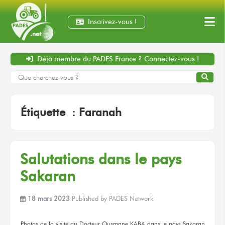
Inscrivez-vous !
Déjà membre
du PADES France ?
Connectez-vous !
Étiquette :
Faranah
Salutations
dans le pays
Sakaran
18 mars 2023
Published by
PADES Network
Photos
de la visite
du Docteur
Ousmane KABA
dans le pays
Sakaran