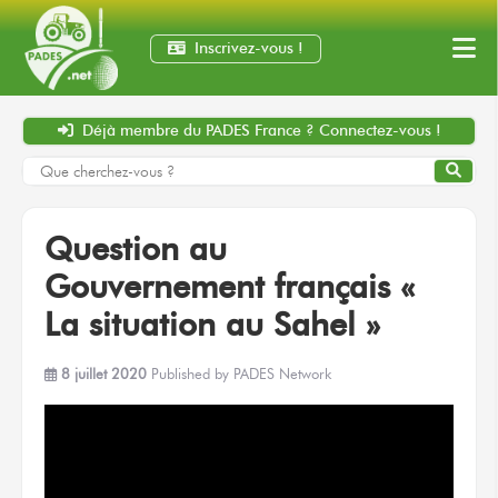
Inscrivez-vous !
Déjà membre
du PADES France ?
Connectez-vous !
Question au
Gouvernement français «
La situation au Sahel »
8 juillet 2020
Published by
PADES Network