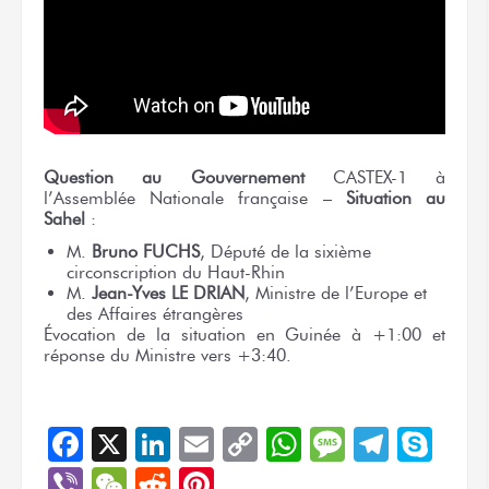
Question au Gouvernement
CASTEX-1 à
l’Assemblée Nationale française –
Situation au
Sahel
:
M.
Bruno FUCHS
, Député de la sixième
circonscription du Haut-Rhin
M.
Jean-Yves LE DRIAN
, Ministre de l’Europe et
des Affaires étrangères
Évocation de la situation en Guinée à +1:00 et
réponse du Ministre vers +3:40.
Facebook
X
LinkedIn
Email
Copy
WhatsApp
Message
Teleg
Sky
Link
Viber
WeChat
Reddit
Pinterest