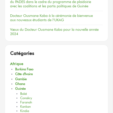
du PADES
dans le cadre
du programme
de plaidoirie
avec les coalitions
et les partis
politiques
de Guinée
Docteur
Ousmane Kaba
à la cérémonie
de bienvenue
aux nouveaux
étudiants
de l’UKAG
Vœux
du Docteur
Ousmane Kaba
pour la nouvelle
année
2024
Catégories
Afrique
Burkina Faso
Côte d'Ivoire
Gambie
Ghana
Guinée
Boké
Conakry
Faranah
Kankan
Kindia