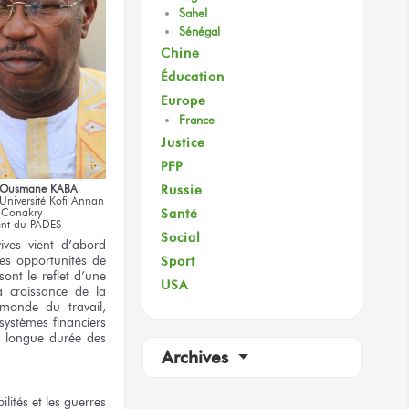
Sahel
Sénégal
Chine
Éducation
Europe
France
Justice
PFP
Russie
. Ousmane KABA
’Université Kofi Annan
Santé
 Conakry
ent du PADES
Social
ives vient d’abord
des opportunités de
Sport
ont le reflet d’une
USA
a croissance de la
monde du travail,
 systèmes financiers
e longue durée des
Archives
lités et les guerres