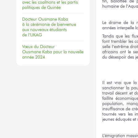
fin, ballottée de
avec les coalitions
et les partis
humaine de l’Aqua
politiques
de Guinée
Docteur
Ousmane Kaba
Le drame de la mi
à la cérémonie
de bienvenue
années interpelle l
aux nouveaux
étudiants
de l’UKAG
Tandis que les fl
font trembler les c
selle l’extrême dro
Vœux
du Docteur
africains ont le s
Ousmane Kaba
pour la nouvelle
du désespoir des j
année 2024
Il est vrai que l
sanctionner la pau
travail décent et 
faillite économiq
population, manq
insuffisance de cré
tournés vers les 
jeunes éduqués et
L’émigration massiv