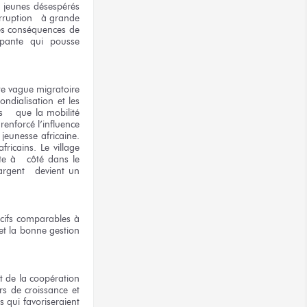
de jeunes désespérés
 corruption à grande
ses conséquences de
mpante qui pousse
te vague migratoire
ndialisation et les
as que la mobilité
renforcé l’influence
jeunesse africaine.
ricains. Le village
orte à côté dans le
’argent devient un
ocifs comparables à
 et la bonne gestion
t de la coopération
rs de croissance et
s qui favoriseraient