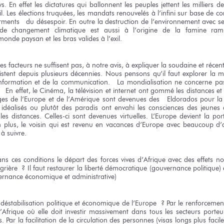
ys. En effet les dictatures qui ballonnent les peuples jettent les milliers 
xil. Les élections truquées, les mandats renouvelés à l’infini sur base de
erments du désespoir. En outre la destruction de l’environnement avec 
et de changement climatique est aussi à l’origine de la famine ra
onde paysan et les bras valides à l’exil.
 facteurs ne suffisent pas, à notre avis, à expliquer la soudaine et récen
xistent depuis plusieurs décennies. Nous pensons qu’il faut explorer la mo
’information et de la communication. La mondialisation ne concerne p
n effet, le Cinéma, la télévision et internet ont gommé les distances et 
ages de l’Europe et de l’Amérique sont devenues des Eldorados pour la 
déalisés ou plutôt des paradis ont envahi les consciences des jeunes af
 les distances. Celles-ci sont devenues virtuelles. L’Europe devient la p
En plus, le voisin qui est revenu en vacances d’Europe avec beaucoup d
 à suivre.
s ces conditions le départ des forces vives d’Afrique avec des effets n
égrière ? Il faut restaurer la liberté démocratique (gouvernance politique)
rnance économique et administrative)
déstabilisation politique et économique de l’Europe ? Par le renforcemen
Afrique où elle doit investir massivement dans tous les secteurs porteu
. Par la facilitation de la circulation des personnes (visas longs plus facile