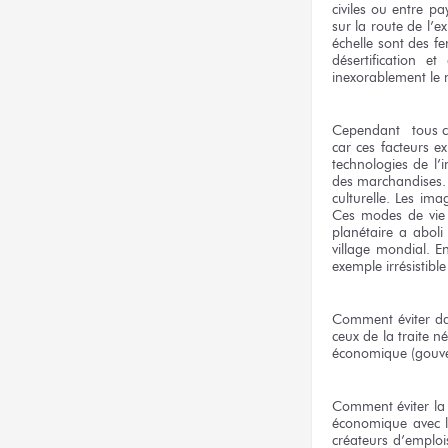
civiles ou entre pa
sur la route de l’e
échelle sont des f
désertification 
inexorablement le m
Cependant tous ces
car ces facteurs e
technologies de l
des marchandises. E
culturelle. Les im
Ces modes de vie i
planétaire a aboli
village mondial. 
exemple irrésistible
Comment éviter dan
ceux de la traite n
économique (gouve
Comment éviter la 
économique avec l’
créateurs d’emplois