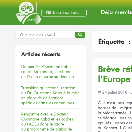
Déjà membr
Inscrivez-vous !
Étiquette 
Articles récents
Dossier
Dr. Ousmane Kaba
Brève réf
contre Makanera,
le tribunal
de Dixinn
ajourne
sa décision
l’Europe
Transition guinéenne, réaction
du Dr. Ousmane Kaba à la mise
24 juillet 2018
P
en place de délégations
spéciales dans les communes
Qui n’est pas ag
hordes de migrant
la Méditerranée ? 
Rencontre
avec le Docteur
se dégage des cor
Ousmane Kaba
et les cadres
épuisés après des 
du PADES
dans le cadre
du Sahara ? Quel a
du programme
de plaidoirie