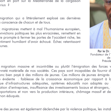
 port en port sur la Méditerranée de la cargaison
rius ?
gration qui a littéralement explosé ces dernières
a conscience de chacun et de tous.
ux migratoires mettent à mal l’humanisme européen,
onvictions politiques les plus enracinées, remettent en
ite prompte à fermer les portes de l’occident riche, les
entiment humiliant d’avoir échoué. Échec retentissant
eunes.
Par
le Dr
Fondateur
de l
de
Présid
a migration massive et incontrôlée ou plutôt l’émigration des forces v
vreté matérielle de nos sociétés. Ces pays sont incapables de fournir 
donc bien payé à des millions de jeunes. Ces millions de jeunes émigrés s
ue évidente : faiblesse de la croissance économique par rapport à l
ue d’infrastructures adéquates, systèmes éducatifs non adaptés au 
ation d’entreprises, insuffisance des investissements locaux et étrangers,
importations et non vers la production intérieure, chômage massif et d
 non éduqués.
e des jeunes est également déclenchée par la violence politique, les instabi