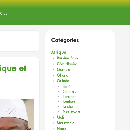
S
Catégories
Afrique
Burkina Faso
Côte d'Ivoire
rique et
Gambie
Ghana
Guinée
Boké
Conakry
Faranah
Kankan
Kindia
Nzérékoré
Mali
Mauritanie
Niger