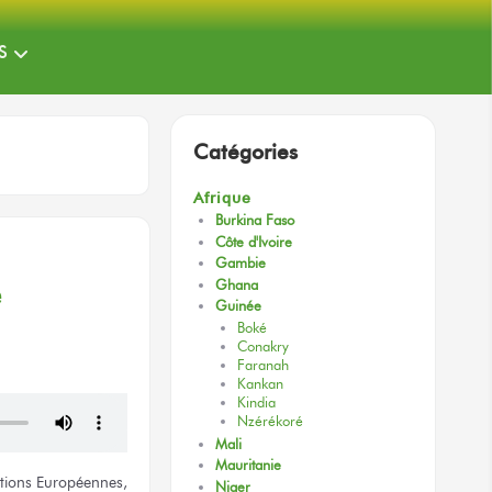
S
Catégories
Afrique
Burkina Faso
Côte d'Ivoire
Gambie
e
Ghana
Guinée
Boké
Conakry
Faranah
Kankan
Kindia
Nzérékoré
Mali
Mauritanie
utions
Européennes,
Niger