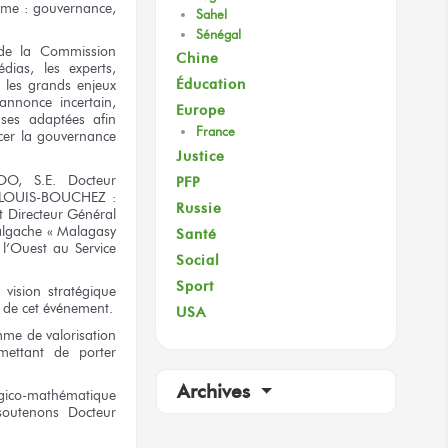
ème :
gouvernance,
Sahel
Sénégal
de la Commission
Chine
édias,
les experts,
Éducation
r les grands
enjeux
’annonce
incertain,
Europe
ses
adaptées afin
France
cer
la gouvernance
Justice
CROO,
S.E. Docteur
PFP
LOUIS-BOUCHEZ :
Russie
t Directeur
Général
algache
« Malagasy
Santé
 l’Ouest
au Service
Social
Sport
vision stratégique
de cet événement.
USA
mme
de valorisation
mettant
de porter
Archives
gico-mathématique
soutenons Docteur