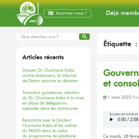
Déjà membr
Inscrivez-vous !
Étiquette 
Articles récents
Dossier
Dr. Ousmane Kaba
Gouverna
contre Makanera,
le tribunal
de Dixinn
ajourne
sa décision
et conso
Transition guinéenne, réaction
du Dr. Ousmane Kaba à la mise
1 mars 2023
Pub
en place de délégations
spéciales dans les communes
Écoutez cet article e
Rencontre
avec le Docteur
Ousmane Kaba
et les cadres
du PADES
dans le cadre
du programme
de plaidoirie
Ce mardi,
28 févri