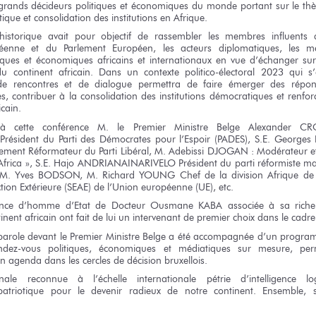
grands
décideurs politiques
et économiques
du monde
portant
sur le th
atique
et consolidation
des institutions
en Afrique.
istorique avait
pour objectif
de rassembler
les membres
influents
éenne
et du Parlement
Européen,
les acteurs
diplomatiques,
les m
iques
et économiques
africains
et internationaux
en vue
d’échanger
su
du continent
africain. Dans
un contexte
politico-électoral 2023
qui s
de rencontres
et de dialogue
permettra
de faire
émerger
des répon
es,
contribuer
à la consolidation
des institutions
démocratiques
et renfor
icain.
s
à cette conférence
M. le Premier
Ministre Belge Alexander 
Président
du Parti
des Démocrates
pour l’Espoir
(PADES),
S.E. Georges
ement
Réformateur
du Parti
Libéral, M. Adebissi DJOGAN : Modérateur
e
Africa »,
S.E. Hajo
ANDRIANAINARIVELO Président
du parti
réformiste m
M. Yves
BODSON,
M. Richard
YOUNG Chef
de la division
Afrique
de
tion
Extérieure (SEAE)
de l’Union
européenne (UE), etc.
nce d’homme d’Etat
de Docteur
Ousmane KABA
associée
à sa riche
inent
africain ont fait
de lui
un intervenant
de premier
choix dans
le cadre
parole
devant
le Premier
Ministre Belge
a été
accompagnée
d’un progra
ndez-vous
politiques, économiques
et médiatiques
sur mesure,
per
on agenda
dans les cercles
de décision
bruxellois.
nale reconnue
à l’échelle
internationale pétrie d’intelligence lo
atriotique
pour le devenir
radieux
de notre
continent. Ensemble, 