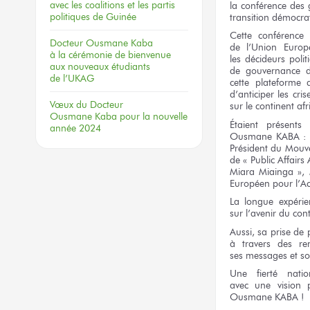
avec les coalitions
et les partis
la conférence
des 
politiques
de Guinée
transition démocr
Cette conférence
h
Docteur
Ousmane Kaba
de l’Union
Europ
à la cérémonie
de bienvenue
les décideurs
polit
aux nouveaux
étudiants
de gouvernance
de l’UKAG
cette plateforme
d’anticiper
les cris
Vœux
du Docteur
sur le continent
afr
Ousmane Kaba
pour la nouvelle
Étaient présent
année 2024
Ousmane KABA :
Président
du Mouv
de « Public
Affairs
Miara
Miainga »,
Européen
pour l’Ac
La longue
expérie
sur l’avenir
du cont
Aussi,
sa prise
de 
à travers
des re
ses messages
et s
Une fierté
natio
avec une vision
p
Ousmane KABA !