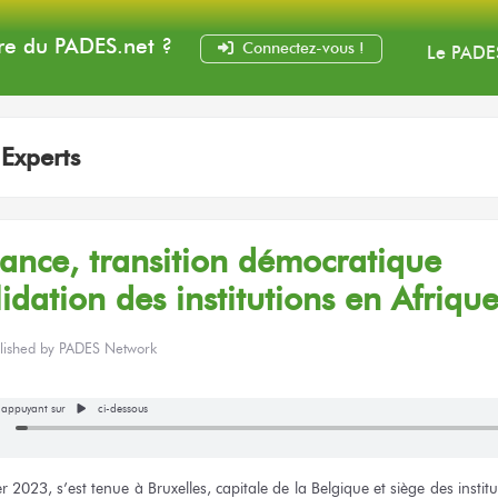
e du PADES
.net
?
Connectez-vous !
Le PADE
:
Experts
nce, transition démocratique
lidation
des institutions
en Afriqu
lished by
PADES Network
n appuyant sur
ci-dessous
er 2023,
s’est tenue
à Bruxelles,
capitale
de la Belgique
et siège
des instit