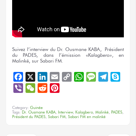
Suivez l’interview du Dr. Ousmane KABA, Président
du PADES, dans l’émission «
Kalagbero»
, en
Malinké, sur Sabari FM.
Facebook
X
LinkedIn
Email
Copy
WhatsApp
Message
Teleg
Sky
Link
Viber
WeChat
Reddit
Pinterest
Category:
Guinée
Tags:
Dr. Ousmane KABA
,
Interview
,
Kalagbero
,
Malinké
,
PADES
,
Président du PADES
,
Sabari FM
,
Sabari FM en malinké