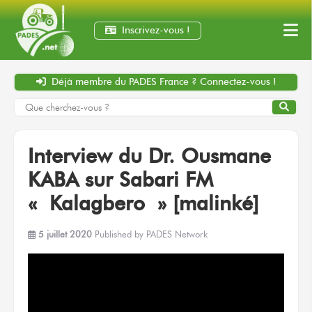
Inscrivez-vous !
Déjà membre
du PADES France ?
Connectez-vous !
Interview du Dr. Ousmane
KABA sur Sabari FM
« Kalagbero » [malinké]
5 juillet 2020
Published by
PADES Network