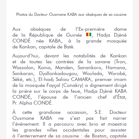
Photos
du Docteur
Ousmane KABA
aux obsèques
de sa cousine
Aux obsèques
de l’Ex-première
dame
de la République
de Guinée
,
Hadja Djènè
CONDÉ
née KABA,
à la grande
mosquée
de Kankan,
capitale
de Batè.
Aujourd’hui, devant
les notabilités
de Kankan
et de toutes
les contrées
de la savane
(Tron,
Wassolon, Konia, Manden, Sanankoro, Hamana,
Sankaran, Djallonkadougou, Woulada, Worobé,
Sèkè, etc.), El-hadj
Saliou CAMARA,
premier imam
de la mosquée
Fayçal (Conakry)
a dignement
dirigé
la prière
sur le corps
de feue,
Hadja Djènè KABA
CONDÉ, l’épouse
de l’ancien
chef d’État,
Pr. Alpha CONDÉ.
À cette grandiose occasion,
S.E. Docteur
Ousmane KABA
ne s’est pas
fait narrer
l’événement.
Il a
parcouru
avec brio
et maestria
les grandes
villes occidentales
pour assister
à l’enterrement
de sa cousine :
de Boston,
capitale