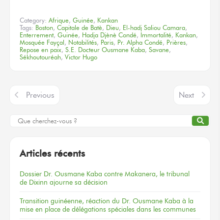
Category:
Afrique
,
Guinée
,
Kankan
Tags:
Boston
,
Capitale de Batè
,
Dieu
,
El-hadj Saliou Camara
,
Enterrement
,
Guinée
,
Hadja Djènè Condé
,
Immortalité
,
Kankan
,
Mosquée Fayçal
,
Notabilités
,
Paris
,
Pr. Alpha Condé
,
Prières
,
Repose en paix
,
S.E. Docteur Ousmane Kaba
,
Savane
,
Sékhoutouréah
,
Victor Hugo
Previous
Next
Articles récents
Dossier
Dr. Ousmane Kaba
contre Makanera,
le tribunal
de Dixinn
ajourne
sa décision
Transition guinéenne, réaction du Dr. Ousmane Kaba à la
mise en place de délégations spéciales dans les communes