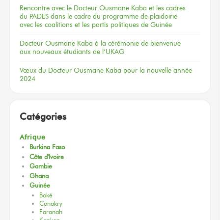
Rencontre
avec le Docteur
Ousmane Kaba
et les cadres
du PADES
dans le cadre
du programme
de plaidoirie
avec les coalitions
et les partis
politiques
de Guinée
Docteur
Ousmane Kaba
à la cérémonie
de bienvenue
aux nouveaux
étudiants
de l’UKAG
Vœux
du Docteur
Ousmane Kaba
pour la nouvelle
année
2024
Catégories
Afrique
Burkina Faso
Côte d'Ivoire
Gambie
Ghana
Guinée
Boké
Conakry
Faranah