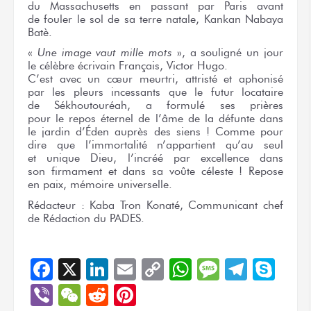
du Massachusetts
en passant
par Paris
avant
de fouler
le sol
de sa terre
natale, Kankan Nabaya
Batè.
«
Une image
vaut mille
mots
»,
a souligné
un jour
le célèbre
écrivain Français,
Victor Hugo.
C’est avec
un cœur
meurtri, attristé
et aphonisé
par les pleurs
incessants
que le futur
locataire
de Sékhoutouréah,
a formulé
ses prières
pour le repos
éternel
de l’âme
de la défunte
dans
le jardin
d’Éden auprès
des siens !
Comme pour
dire
que l’immortalité
n’appartient
qu’au seul
et unique
Dieu, l’incréé
par excellence
dans
son firmament
et dans
sa voûte
céleste !
Repose
en paix,
mémoire universelle.
Rédacteur :
Kaba Tron Konaté, Communicant chef
de Rédaction
du PADES.
Facebook
X
LinkedIn
Email
Copy
WhatsApp
Message
Teleg
Sky
Link
Viber
WeChat
Reddit
Pinterest