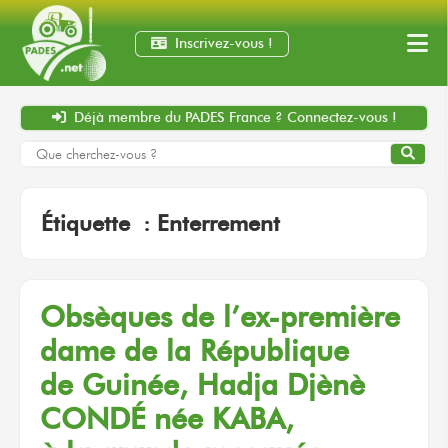
Inscrivez-vous !
Déjà membre
du PADES France ?
Connectez-vous !
Étiquette :
Enterrement
Obsèques
de l’ex-première
dame
de la République
de Guinée,
Hadja Djènè
CONDÉ
née KABA,