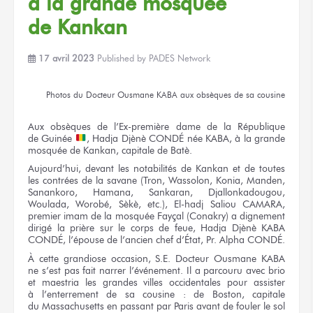
à la grande
mosquée
de Kankan
17 avril 2023
Published by
PADES Network
Photos
du Docteur
Ousmane KABA
aux obsèques
de sa cousine
Aux obsèques
de l’Ex-première
dame
de la République
de Guinée
,
Hadja Djènè CONDÉ
née KABA,
à la grande
mosquée
de Kankan,
capitale
de Batè.
Aujourd’hui, devant
les notabilités
de Kankan
et de toutes
les contrées
de la savane
(Tron, Wassolon, Konia, Manden,
Sanankoro, Hamana, Sankaran, Djallonkadougou,
Woulada, Worobé, Sèkè, etc.), El-hadj
Saliou CAMARA,
premier imam
de la mosquée
Fayçal (Conakry)
a dignement
dirigé
la prière
sur le corps
de feue,
Hadja Djènè KABA
CONDÉ, l’épouse
de l’ancien
chef d’État,
Pr. Alpha CONDÉ.
À cette grandiose occasion,
S.E. Docteur
Ousmane KABA
ne s’est pas
fait narrer l’événement.
Il a
parcouru
avec brio
et maestria
les grandes
villes occidentales
pour assister
à l’enterrement
de sa cousine :
de Boston,
capitale
du Massachusetts
en passant
par Paris
avant
de fouler
le sol