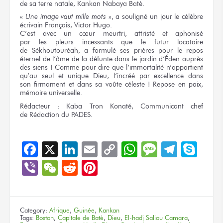
de sa terre
natale, Kankan Nabaya Batè.
«
Une image
vaut mille
mots
»,
a souligné
un jour
le célèbre
écrivain Français,
Victor Hugo.
C’est avec
un cœur
meurtri, attristé
et aphonisé
par les pleurs
incessants
que le futur
locataire
de Sékhoutouréah,
a formulé
ses prières
pour le repos
éternel
de l’âme
de la défunte
dans
le jardin
d’Éden auprès
des siens !
Comme pour dire
que l’immortalité
n’appartient
qu’au seul
et unique
Dieu, l’incréé
par excellence
dans
son firmament
et dans
sa voûte
céleste !
Repose
en paix,
mémoire universelle.
Rédacteur :
Kaba Tron Konaté, Communicant chef
de Rédaction
du PADES.
Facebook
X
LinkedIn
Email
Copy
WhatsApp
Message
Teleg
Sky
Link
Viber
WeChat
Reddit
Pinterest
Category:
Afrique
,
Guinée
,
Kankan
Tags:
Boston
,
Capitale de Batè
,
Dieu
,
El-hadj Saliou Camara
,