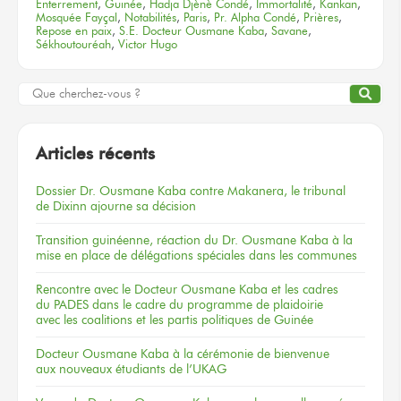
Enterrement
,
Guinée
,
Hadja Djènè Condé
,
Immortalité
,
Kankan
,
Mosquée Fayçal
,
Notabilités
,
Paris
,
Pr. Alpha Condé
,
Prières
,
Repose en paix
,
S.E. Docteur Ousmane Kaba
,
Savane
,
Sékhoutouréah
,
Victor Hugo
Articles récents
Dossier
Dr. Ousmane Kaba
contre Makanera,
le tribunal
de Dixinn
ajourne
sa décision
Transition guinéenne, réaction du Dr. Ousmane Kaba à la
mise en place de délégations spéciales dans les communes
Rencontre
avec le Docteur
Ousmane Kaba
et les cadres
du PADES
dans le cadre
du programme
de plaidoirie
avec les coalitions
et les partis
politiques
de Guinée
Docteur
Ousmane Kaba
à la cérémonie
de bienvenue
aux nouveaux
étudiants
de l’UKAG