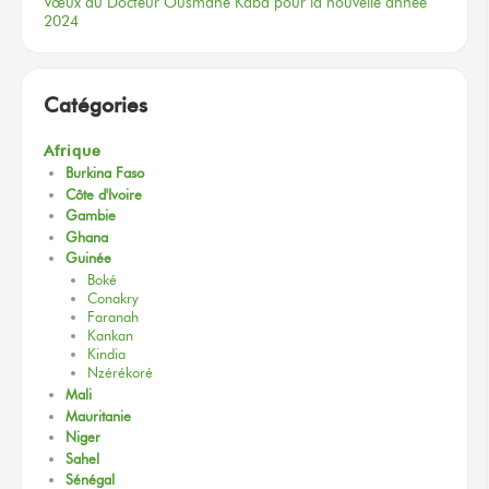
Vœux
du Docteur
Ousmane Kaba
pour la nouvelle
année
2024
Catégories
Afrique
Burkina Faso
Côte d'Ivoire
Gambie
Ghana
Guinée
Boké
Conakry
Faranah
Kankan
Kindia
Nzérékoré
Mali
Mauritanie
Niger
Sahel
Sénégal