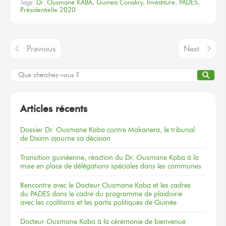
Tags:
Dr. Ousmane KABA
,
Guinea Conakry
,
Investiture
,
PADES
,
Présidentielle 2020
Previous
Next
Articles récents
Dossier
Dr. Ousmane Kaba
contre Makanera,
le tribunal
de Dixinn
ajourne
sa décision
Transition guinéenne, réaction du Dr. Ousmane Kaba à la
mise en place de délégations spéciales dans les communes
Rencontre
avec le Docteur
Ousmane Kaba
et les cadres
du PADES
dans le cadre
du programme
de plaidoirie
avec les coalitions
et les partis
politiques
de Guinée
Docteur
Ousmane Kaba
à la cérémonie
de bienvenue