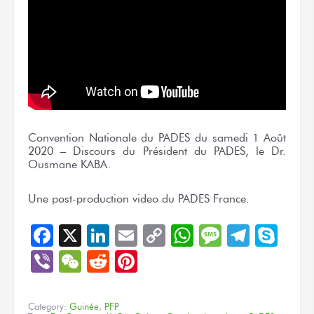
Convention Nationale du PADES du samedi 1 Août
2020 – Discours du Président du PADES, le Dr.
Ousmane KABA.
Une post-production video du PADES France.
Facebook
X
LinkedIn
Email
Copy
WhatsApp
Message
Teleg
Sky
Link
Viber
WeChat
Reddit
Pinterest
Category:
Guinée
,
PFP