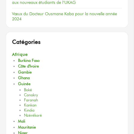
aux nouveaux
étudiants
de l’UKAG
Vœux
du Docteur
Ousmane Kaba
pour la nouvelle
année
2024
Catégories
Afrique
Burkina Faso
Côte d'Ivoire
Gambie
Ghana
Guinée
Boké
Conakry
Faranah
Kankan
Kindia
Nzérékoré
Mali
Mauritanie
Niger