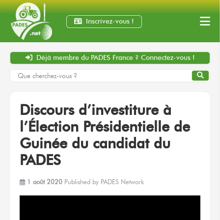
Inscrivez-vous !
Déjà membre
du PADES France ?
Connectez-vous !
Discours d’investiture à
l’Élection Présidentielle de
Guinée du candidat du
PADES
1 août 2020
Published by
PADES Network