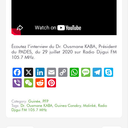
Écoutez l’interview du Dr. Ousmane KABA, Président
du PADES, du 29 juillet 2020 sur Radio Djigui FM
105.7 MHz.
Facebook
X
LinkedIn
Email
Copy
WhatsApp
Message
Teleg
Sky
Link
Viber
WeChat
Reddit
Pinterest
Category:
Guinée
,
PFP
Tags:
Dr. Ousmane KABA
,
Guinea Conakry
,
Malinké
,
Radio
Djigui FM 105.7 MHz