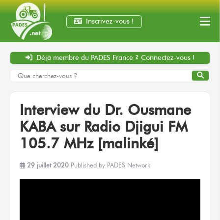
Inscrivez-vous !
Déjà membre
du PADES France ?
Connectez-vous !
Interview du Dr. Ousmane
KABA sur Radio Djigui FM
105.7 MHz [malinké]
29 juillet 2020
Published by
PADES Network