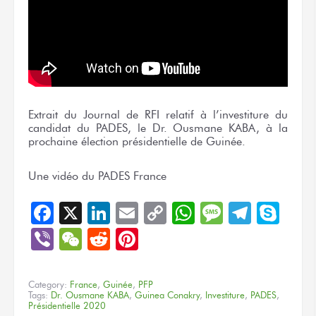
Extrait du Journal de RFI relatif à l’investiture du
candidat du PADES, le Dr. Ousmane KABA, à la
prochaine élection présidentielle de Guinée.
Une vidéo du PADES France
Facebook
X
LinkedIn
Email
Copy
WhatsApp
Message
Teleg
Sky
Link
Viber
WeChat
Reddit
Pinterest
Category:
France
,
Guinée
,
PFP
Tags:
Dr. Ousmane KABA
,
Guinea Conakry
,
Investiture
,
PADES
,
Présidentielle 2020