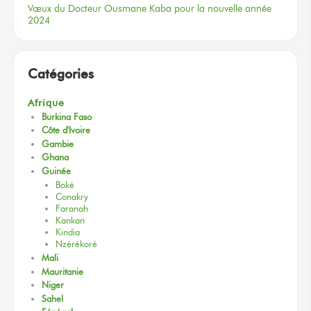
Vœux
du Docteur
Ousmane Kaba
pour la nouvelle
année
2024
Catégories
Afrique
Burkina Faso
Côte d'Ivoire
Gambie
Ghana
Guinée
Boké
Conakry
Faranah
Kankan
Kindia
Nzérékoré
Mali
Mauritanie
Niger
Sahel