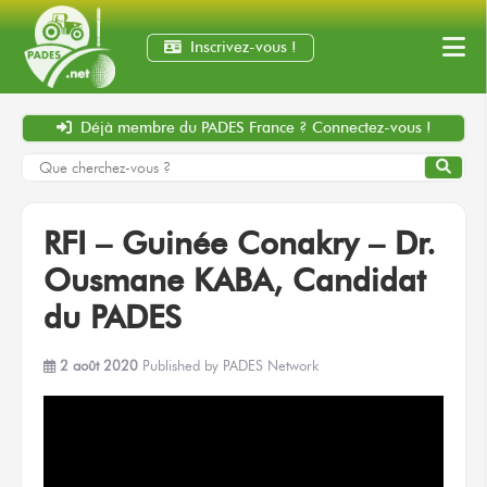
Inscrivez-vous !
Déjà membre
du PADES France ?
Connectez-vous !
RFI – Guinée Conakry – Dr.
Ousmane KABA, Candidat
du PADES
2 août 2020
Published by
PADES Network