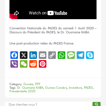
Convention Nationale du PADES du samedi 1 Août 2020 –
Discours du Président du PADES, le Dr. Ousmane KABA.
Une post-production video du PADES France.
Facebook
X
LinkedIn
Email
Copy
WhatsApp
Message
Teleg
Sky
Link
Viber
WeChat
Reddit
Pinterest
Category:
Guinée
,
PFP
Tags:
Dr. Ousmane KABA
,
Guinea Conakry
,
Investiture
,
PADES
,
Présidentielle 2020