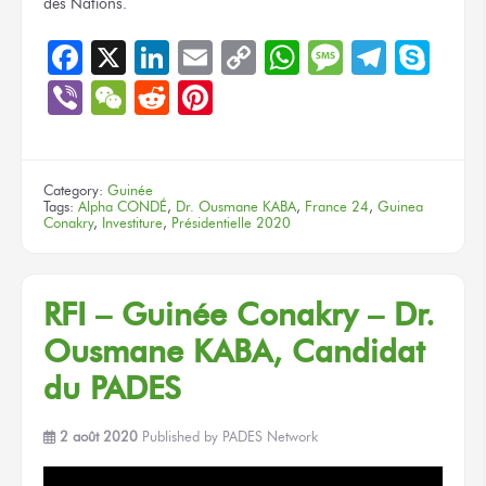
des Nations.
Facebook
X
LinkedIn
Email
Copy
WhatsApp
Message
Teleg
Sky
Link
Viber
WeChat
Reddit
Pinterest
Category:
Guinée
Tags:
Alpha CONDÉ
,
Dr. Ousmane KABA
,
France 24
,
Guinea
Conakry
,
Investiture
,
Présidentielle 2020
RFI – Guinée Conakry – Dr.
Ousmane KABA, Candidat
du PADES
2 août 2020
Published by
PADES Network