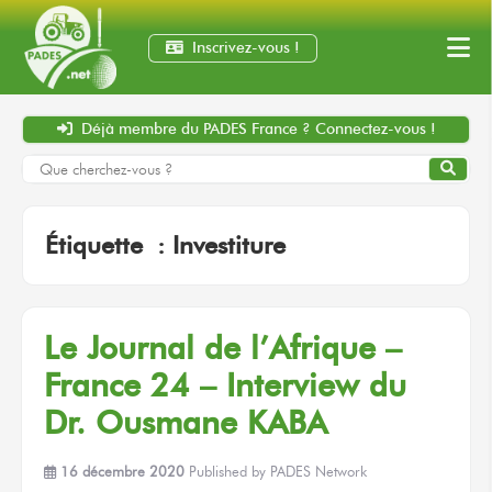
Inscrivez-vous !
Déjà membre
du PADES France ?
Connectez-vous !
Étiquette :
Investiture
Le Journal de l’Afrique –
France 24 – Interview du
Dr. Ousmane KABA
16 décembre 2020
Published by
PADES Network