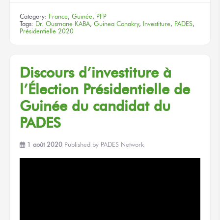
Category:
France
,
Guinée
,
PFP
Tags:
Dr. Ousmane KABA
,
Guinea Conakry
,
Investiture
,
PADES
,
Présidentielle 2020
Discours d’investiture à
l’Élection Présidentielle de
Guinée du candidat du
PADES
1 août 2020
Published by
PADES Network