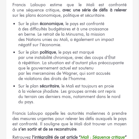
Francis Laloupo estime
que le Mali
est confronté
à une séquence
critique,
avec une série
de défis
à relever
sur les plans
économique, politique
et sécuritaire.
Sur le plan
économique
,
le pays
est confronté
à des difficultés
budgétaires
et à une croissance
en berne.
Le retrait
de la Minusma,
la mission
des Nations unies
au Mali,
a également
un impact
négatif
sur l’économie.
Sur le plan
politique
,
le pays
est marqué
par une instabilité
chronique, avec
des coups
d’État
à répétition.
La situation
est d’autant plus préoccupante
que le gouvernement
actuel
est soutenu
par les mercenaires
de Wagner,
qui sont accusés
de violations
des droits
de l’homme.
Sur le plan
sécuritaire
,
le Mali
est toujours
en proie
à la violence
jihadiste.
Les groupes
armés
ont repris
du terrain
ces derniers
mois, notamment
dans le nord
du pays.
Francis Laloupo appelle
les autorités
maliennes
à prendre
des mesures
urgentes
pour relever
les défis
auxquels
le pays
est confronté.
Il souligne
que le Mali
doit trouver
un moyen
de
s’en sortir
et de se reconstruire
.
Retrouvez
l’intégralité
de cet article
“
Mali :
Séquence critique
”