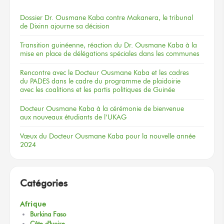
Dossier
Dr. Ousmane Kaba
contre Makanera,
le tribunal
de Dixinn
ajourne
sa décision
Transition guinéenne, réaction du Dr. Ousmane Kaba à la
mise en place de délégations spéciales dans les communes
Rencontre
avec le Docteur
Ousmane Kaba
et les cadres
du PADES
dans le cadre
du programme
de plaidoirie
avec les coalitions
et les partis
politiques
de Guinée
Docteur
Ousmane Kaba
à la cérémonie
de bienvenue
aux nouveaux
étudiants
de l’UKAG
Vœux
du Docteur
Ousmane Kaba
pour la nouvelle
année
2024
Catégories
Afrique
Burkina Faso
Côte d'Ivoire