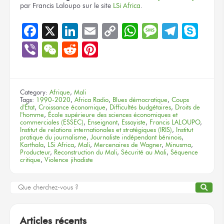
par Francis Laloupo
sur le site
LSi Africa
.
Facebook
X
LinkedIn
Email
Copy
WhatsApp
Message
Teleg
Sky
Link
Viber
WeChat
Reddit
Pinterest
Category:
Afrique
,
Mali
Tags:
1990-2020
,
Africa Radio
,
Blues démocratique
,
Coups
d'État
,
Croissance économique
,
Difficultés budgétaires
,
Droits de
l'homme
,
École supérieure des sciences économiques et
commerciales (ESSEC)
,
Enseignant
,
Essayiste
,
Francis LALOUPO
,
Institut de relations internationales et stratégiques (IRIS)
,
Institut
pratique du journalisme
,
Journaliste indépendant béninois
,
Karthala
,
LSi Africa
,
Mali
,
Mercenaires de Wagner
,
Minusma
,
Producteur
,
Reconstruction du Mali
,
Sécurité au Mali
,
Séquence
critique
,
Violence jihadiste
Articles récents