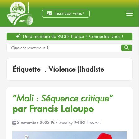
Inscrivez-vous !
Déjà membre
du PADES France ?
Connectez-vous !
Étiquette :
Violence jihadiste
“
Mali :
Séquence critique
”
par Francis Laloupo
3 novembre 2023
Published by
PADES Network